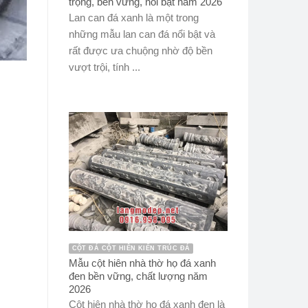
trọng, bền vững, nổi bật năm 2026
Lan can đá xanh là một trong
những mẫu lan can đá nổi bật và
rất được ưa chuộng nhờ độ bền
vượt trội, tính ...
CỘT ĐÁ CỘT HIÊN KIẾN TRÚC ĐÁ
Mẫu cột hiên nhà thờ họ đá xanh
đen bền vững, chất lượng năm
2026
Cột hiên nhà thờ họ đá xanh đen là