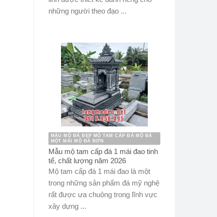
những người theo đạo ...
MẪU MỘ ĐÁ ĐẸP MỘ TAM CẤP ĐÁ MỘ ĐÁ
MỘT MÁI MỘ ĐÁ ĐƠN
Mẫu mộ tam cấp đá 1 mái đao tinh
tế, chất lượng năm 2026
Mộ tam cấp đá 1 mái đao là một
trong những sản phẩm đá mỹ nghệ
rất được ưa chuộng trong lĩnh vực
xây dựng ...