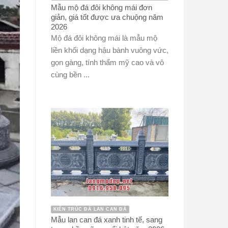
Mẫu mộ đá đôi không mái đơn
giản, giá tốt được ưa chuộng năm
2026
Mộ đá đôi không mái là mẫu mộ
liền khối dạng hậu bành vuông vức,
gọn gàng, tính thẩm mỹ cao và vô
cùng bền ...
KIẾN TRÚC ĐÁ LAN CAN ĐÁ
Mẫu lan can đá xanh tinh tế, sang