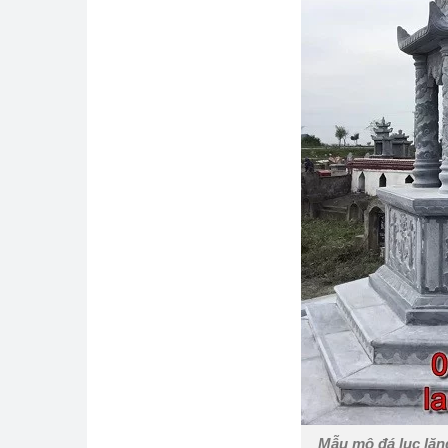
Mẫu mộ đá lục lăn