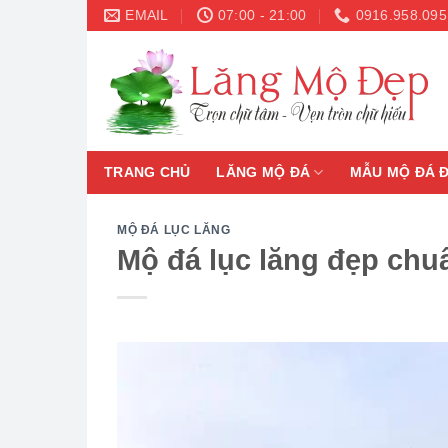
Skip
EMAIL
07:00 - 21:00
0916.958.095
to
content
TRANG CHỦ
LĂNG MỘ ĐÁ
MẪU MỘ ĐÁ 
MỘ ĐÁ LỤC LĂNG
Mộ đá lục lăng đẹp chuẩ