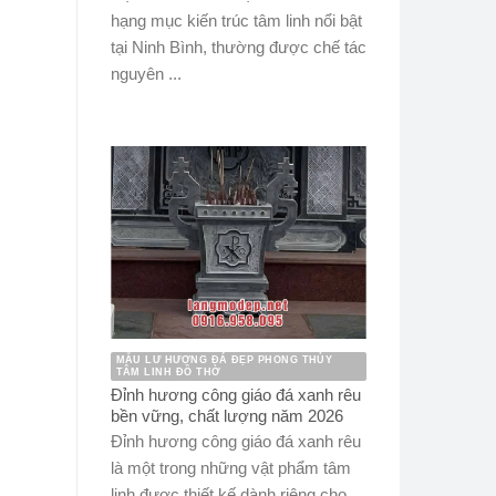
hạng mục kiến trúc tâm linh nổi bật
tại Ninh Bình, thường được chế tác
nguyên ...
MẪU LƯ HƯƠNG ĐÁ ĐẸP PHONG THỦY
TÂM LINH ĐỒ THỜ
Đỉnh hương công giáo đá xanh rêu
bền vững, chất lượng năm 2026
Đỉnh hương công giáo đá xanh rêu
là một trong những vật phẩm tâm
linh được thiết kế dành riêng cho