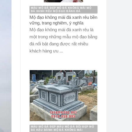
MẪU MỘ ĐÁ ĐẸP MỘ ĐÁ KHÔNG MÁI MỘ
ĐÁ XANH RÊU MỘ ĐẠO BẰNG ĐÁ
Mộ đạo không mái đá xanh rêu bền
vững, trang nghiêm, ý nghĩa
Mộ đạo không mái đá xanh rêu là
một trong những mẫu mộ đạo bằng
đá nổi bật đang được rất nhiều
khách hàng ưu ...
MẪU MỘ ĐÁ ĐẸP MẪU MỘ ĐÁ ĐÔI ĐẸP MỘ
ĐÁ HẬU BÀNH MỘ ĐÁ KHÔNG MÁI