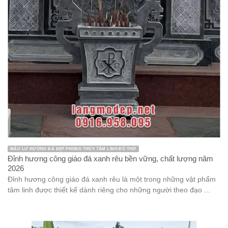
MẪU LƯ HƯƠNG ĐÁ ĐẸP PHONG THỦY TÂM LINH ĐỒ THỜ
Đỉnh hương công giáo đá xanh rêu bền vững, chất lượng năm
2026
Đỉnh hương công giáo đá xanh rêu là một trong những vật phẩm
tâm linh được thiết kế dành riêng cho những người theo đạo ...