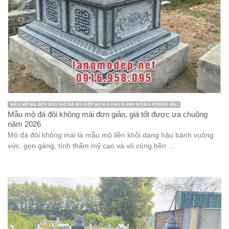
MẪU MỘ ĐÁ ĐẸP MẪU MỘ ĐÁ ĐÔI ĐẸP MỘ ĐÁ HẬU BÀNH MỘ ĐÁ KHÔNG MÁI
Mẫu mộ đá đôi không mái đơn giản, giá tốt được ưa chuộng
năm 2026
Mộ đá đôi không mái là mẫu mộ liền khối dạng hậu bành vuông
vức, gọn gàng, tính thẩm mỹ cao và vô cùng bền ...