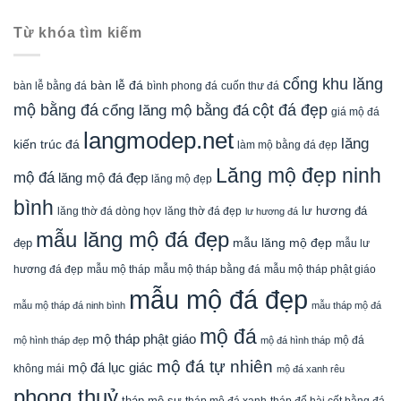
Từ khóa tìm kiếm
cổng khu lăng
bàn lễ đá
cuốn thư đá
bàn lễ bằng đá
bình phong đá
mộ bằng đá
cột đá đẹp
cổng lăng mộ bằng đá
giá mộ đá
langmodep.net
lăng
kiến trúc đá
làm mộ bằng đá đẹp
Lăng mộ đẹp ninh
mộ đá
lăng mộ đá đẹp
lăng mộ đẹp
bình
lăng thờ đá dòng họv
lư hương đá
lăng thờ đá đẹp
lư hương đá
mẫu lăng mộ đá đẹp
mẫu lăng mộ đẹp
đẹp
mẫu lư
mẫu mộ tháp bằng đá
mẫu mộ tháp phật giáo
hương đá đẹp
mẫu mộ tháp
mẫu mộ đá đẹp
mẫu mộ tháp đá ninh bình
mẫu tháp mộ đá
mộ đá
mộ tháp phật giáo
mộ đá
mộ hình tháp đẹp
mộ đá hình tháp
mộ đá tự nhiên
mộ đá lục giác
không mái
mộ đá xanh rêu
phong thuỷ
tháp mộ sư
tháp mộ đá xanh
tháp để hài cốt bằng đá