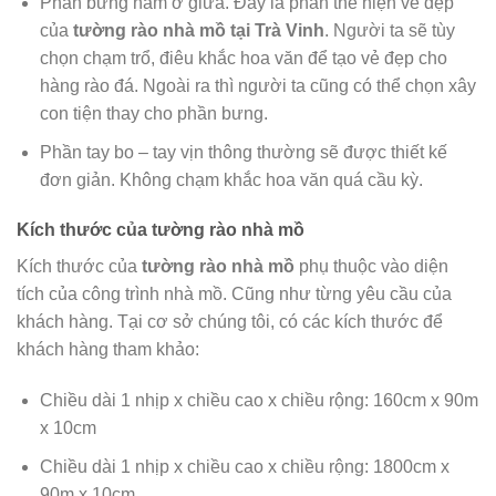
Phần bưng nằm ở giữa. Đây là phần thể hiện vẻ đẹp
của
tường rào nhà mồ tại Trà Vinh
. Người ta sẽ tùy
chọn chạm trổ, điêu khắc hoa văn để tạo vẻ đẹp cho
hàng rào đá. Ngoài ra thì người ta cũng có thể chọn xây
con tiện thay cho phần bưng.
Phần tay bo – tay vịn thông thường sẽ được thiết kế
đơn giản. Không chạm khắc hoa văn quá cầu kỳ.
Kích thước của tường rào nhà mồ
Kích thước của
tường rào nhà mồ
phụ thuộc vào diện
tích của công trình nhà mồ. Cũng như từng yêu cầu của
khách hàng. Tại cơ sở chúng tôi, có các kích thước để
khách hàng tham khảo:
Chiều dài 1 nhịp x chiều cao x chiều rộng: 160cm x 90m
x 10cm
Chiều dài 1 nhịp x chiều cao x chiều rộng: 1800cm x
90m x 10cm