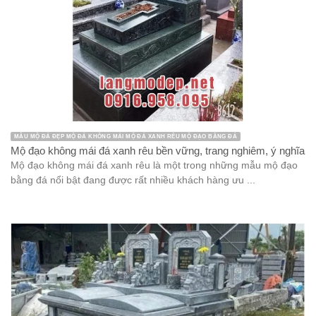
MẪU MỘ ĐÁ ĐẸP MỘ ĐÁ KHÔNG MÁI MỘ ĐÁ XANH RÊU MỘ ĐẠO BẰNG ĐÁ
Mộ đạo không mái đá xanh rêu bền vững, trang nghiêm, ý nghĩa
Mộ đạo không mái đá xanh rêu là một trong những mẫu mộ đạo
bằng đá nổi bật đang được rất nhiều khách hàng ưu ...