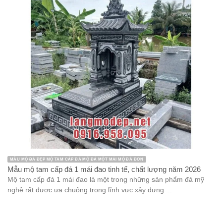
MẪU MỘ ĐÁ ĐẸP MỘ TAM CẤP ĐÁ MỘ ĐÁ MỘT MÁI MỘ ĐÁ ĐƠN
Mẫu mộ tam cấp đá 1 mái đao tinh tế, chất lượng năm 2026
Mộ tam cấp đá 1 mái đao là một trong những sản phẩm đá mỹ
nghệ rất được ưa chuộng trong lĩnh vực xây dựng ...