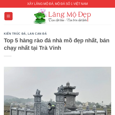
Skip
XÂY LĂNG MỘ ĐÁ, MỘ ĐÁ SỐ 1 VIỆT NAM
to
content
KIẾN TRÚC ĐÁ
,
LAN CAN ĐÁ
Top 5 hàng rào đá nhà mồ đẹp nhất, bán
chạy nhất tại Trà Vinh