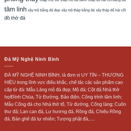
tâm linh
xây mộ bằng đá đẹp
xây tháp để hài cốt
xây mộ tháp bằng đá
đồ thờ đá
Đá Mỹ Nghệ Ninh Bình
ĐÁ MỸ NGHỆ NINH BÌNH, là đơn vị UY TÍN – THƯƠNG
HIỆU trong lĩnh vực điêu khắc, chế tác các sản phẩm cao
cấp từ đá: Mẫu
Lăng mộ đá
đẹp;
Mộ đá
; Cột đá Nhà thờ
họ/Đình Chùa, Từ Đường, Bảo điện, Công trình tâm linh;
Mẫu Cổng đá cho Nhà thờ tổ, Từ đường, Cổng làng; Cuốn
thư đá;
Lan can đá
, Lư hương đá, Rồng đá, Chiếu Rồng
đá, Bàn ghế đá tự nhiên; Tượng phật đá,….