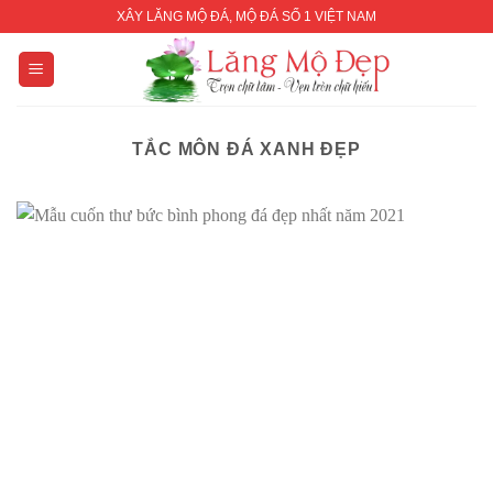
Skip
XÂY LĂNG MỘ ĐÁ, MỘ ĐÁ SỐ 1 VIỆT NAM
to
content
TẮC MÔN ĐÁ XANH ĐẸP