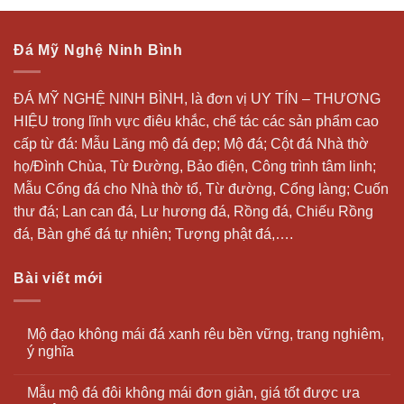
Đá Mỹ Nghệ Ninh Bình
ĐÁ MỸ NGHỆ NINH BÌNH, là đơn vị UY TÍN – THƯƠNG
HIỆU trong lĩnh vực điêu khắc, chế tác các sản phẩm cao
cấp từ đá: Mẫu
Lăng mộ đá
đẹp;
Mộ đá
; Cột đá Nhà thờ
họ/Đình Chùa, Từ Đường, Bảo điện, Công trình tâm linh;
Mẫu Cổng đá cho Nhà thờ tổ, Từ đường, Cổng làng; Cuốn
thư đá;
Lan can đá
, Lư hương đá, Rồng đá, Chiếu Rồng
đá, Bàn ghế đá tự nhiên; Tượng phật đá,….
Bài viết mới
Mộ đạo không mái đá xanh rêu bền vững, trang nghiêm,
ý nghĩa
Mẫu mộ đá đôi không mái đơn giản, giá tốt được ưa