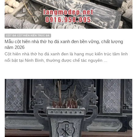
CỘT ĐÁ CỘT HIÊN KIẾN TRÚC ĐÁ
Mẫu cột hiên nhà thờ họ đá xanh đen bền vững, chất lượng
năm 2026
Cột hiên nhà thờ họ đá xanh đen là hạng mục kiến trúc tâm linh
nổi bật tại Ninh Bình, thường được chế tác nguyên ...