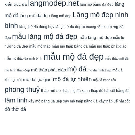
langmodep.net
lăng
kiến trúc đá
làm mộ bằng đá đẹp
Lăng mộ đẹp ninh
mộ đá
lăng mộ đá đẹp
lăng mộ đẹp
bình
lăng thờ đá dòng họv
lư hương đá
lăng thờ đá đẹp
lư hương đá
mẫu lăng mộ đá đẹp
mẫu lăng mộ đẹp
đẹp
mẫu lư
mẫu mộ tháp bằng đá
mẫu mộ tháp phật giáo
hương đá đẹp
mẫu mộ tháp
mẫu mộ đá đẹp
mẫu mộ tháp đá ninh bình
mẫu tháp mộ đá
mộ đá
mộ tháp phật giáo
mộ đá
mộ hình tháp đẹp
mộ đá hình tháp
mộ đá tự nhiên
mộ đá lục giác
không mái
mộ đá xanh rêu
phong thuỷ
tháp mộ sư
tháp mộ đá xanh
tháp để hài cốt bằng đá
tâm linh
xây mộ bằng đá đẹp
xây tháp để hài cốt
xây mộ tháp bằng đá
đồ thờ đá