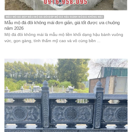
MẪU MỘ ĐÁ ĐẸP MẪU MỘ ĐÁ ĐÔI ĐẸP MỘ ĐÁ HẬU BÀNH MỘ ĐÁ KHÔNG MÁI
Mẫu mộ đá đôi không mái đơn giản, giá tốt được ưa chuộng
năm 2026
Mộ đá đôi không mái là mẫu mộ liền khối dạng hậu bành vuông
vức, gọn gàng, tính thẩm mỹ cao và vô cùng bền ...