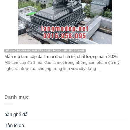
MẪU MỘ ĐÁ ĐẸP MỘ TAM CẤP ĐÁ MỘ ĐÁ MỘT MÁI MỘ ĐÁ ĐƠN
Mẫu mộ tam cấp đá 1 mái đao tinh tế, chất lượng năm 2026
Mộ tam cấp đá 1 mái đao là một trong những sản phẩm đá mỹ
nghệ rất được ưa chuộng trong lĩnh vực xây dựng ...
Danh mục
bàn ghế đá
Bàn lễ đá