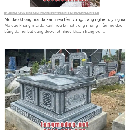
MẪU MỘ ĐÁ ĐẸP MỘ ĐÁ KHÔNG MÁI MỘ ĐÁ XANH RÊU MỘ ĐẠO BẰNG ĐÁ
Mộ đạo không mái đá xanh rêu bền vững, trang nghiêm, ý nghĩa
Mộ đạo không mái đá xanh rêu là một trong những mẫu mộ đạo
bằng đá nổi bật đang được rất nhiều khách hàng ưu ...