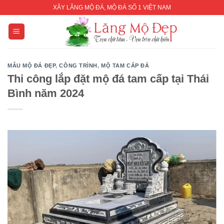
Skip
XÂY LĂNG MỘ ĐÁ, MỘ ĐÁ SỐ 1 VIỆT NAM
to
content
MẪU MỘ ĐÁ ĐẸP
,
CÔNG TRÌNH
,
MỘ TAM CẤP ĐÁ
Thi công lắp đặt mộ đá tam cấp tại Thái
Bình năm 2024