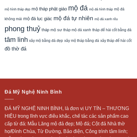
mộ đá
mộ tháp phật giáo
mộ đá
mộ hình tháp đẹp
mộ đá hình tháp
mộ đá tự nhiên
mộ đá lục giác
không mái
mộ đá xanh rêu
phong thuỷ
tháp mộ sư
tháp mộ đá xanh
tháp để hài cốt bằng đá
tâm linh
xây mộ bằng đá đẹp
xây tháp để hài cốt
xây mộ tháp bằng đá
đồ thờ đá
Đá Mỹ Nghệ Ninh Bình
ĐÁ MỸ NGHỆ NINH BÌNH, là đơn vị UY TÍN – THƯƠNG
HIỆU trong lĩnh vực điêu khắc, chế tác các sản phẩm cao
cấp từ đá: Mẫu
Lăng mộ đá
đẹp;
Mộ đá
; Cột đá Nhà thờ
họ/Đình Chùa, Từ Đường, Bảo điện, Công trình tâm linh;