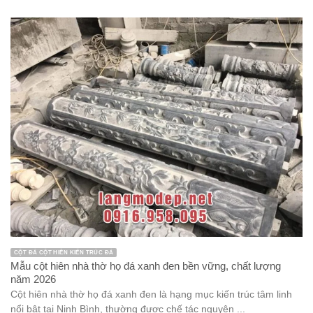
CỘT ĐÁ CỘT HIÊN KIẾN TRÚC ĐÁ
Mẫu cột hiên nhà thờ họ đá xanh đen bền vững, chất lượng
năm 2026
Cột hiên nhà thờ họ đá xanh đen là hạng mục kiến trúc tâm linh
nổi bật tại Ninh Bình, thường được chế tác nguyên ...