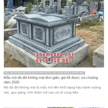
MẪU MỘ ĐÁ ĐẸP MẪU MỘ ĐÁ ĐÔI ĐẸP MỘ ĐÁ HẬU BÀNH MỘ ĐÁ KHÔNG MÁI
Mẫu mộ đá đôi không mái đơn giản, giá tốt được ưa chuộng
năm 2026
Mộ đá đôi không mái là mẫu mộ liền khối dạng hậu bành vuông
vức, gọn gàng, tính thẩm mỹ cao và vô cùng bền ...