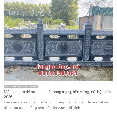
KIẾN TRÚC ĐÁ LAN CAN ĐÁ
Mẫu lan can đá xanh tinh tế, sang trọng, bền vững, nổi bật năm
2026
Lan can đá xanh là một trong những mẫu lan can đá nổi bật và
rất được ưa chuộng nhờ độ bền vượt trội, tính ...