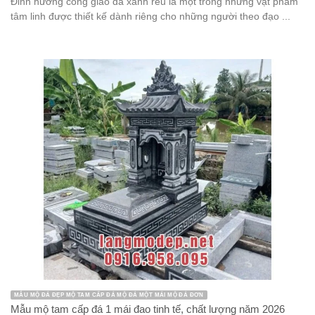
Đỉnh hương công giáo đá xanh rêu là một trong những vật phẩm
tâm linh được thiết kế dành riêng cho những người theo đạo ...
MẪU MỘ ĐÁ ĐẸP MỘ TAM CẤP ĐÁ MỘ ĐÁ MỘT MÁI MỘ ĐÁ ĐƠN
Mẫu mộ tam cấp đá 1 mái đao tinh tế, chất lượng năm 2026