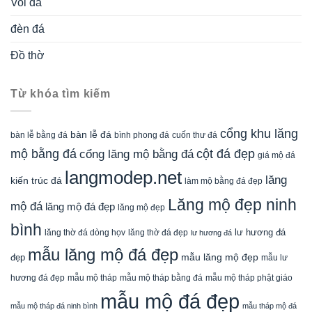
Voi đá
đèn đá
Đồ thờ
Từ khóa tìm kiếm
cổng khu lăng
bàn lễ đá
cuốn thư đá
bàn lễ bằng đá
bình phong đá
mộ bằng đá
cột đá đẹp
cổng lăng mộ bằng đá
giá mộ đá
langmodep.net
lăng
kiến trúc đá
làm mộ bằng đá đẹp
Lăng mộ đẹp ninh
mộ đá
lăng mộ đá đẹp
lăng mộ đẹp
bình
lăng thờ đá dòng họv
lư hương đá
lăng thờ đá đẹp
lư hương đá
mẫu lăng mộ đá đẹp
mẫu lăng mộ đẹp
đẹp
mẫu lư
mẫu mộ tháp bằng đá
mẫu mộ tháp phật giáo
hương đá đẹp
mẫu mộ tháp
mẫu mộ đá đẹp
mẫu mộ tháp đá ninh bình
mẫu tháp mộ đá