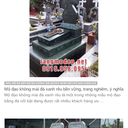
MẪU MỘ ĐÁ ĐẸP MỘ ĐÁ KHÔNG MÁI MỘ ĐÁ XANH RÊU MỘ ĐẠO BẰNG ĐÁ
Mộ đạo không mái đá xanh rêu bền vững, trang nghiêm, ý nghĩa
Mộ đạo không mái đá xanh rêu là một trong những mẫu mộ đạo
bằng đá nổi bật đang được rất nhiều khách hàng ưu ...