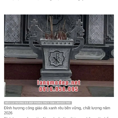
MẪU LƯ HƯƠNG ĐÁ ĐẸP PHONG THỦY TÂM LINH ĐỒ THỜ
Đỉnh hương công giáo đá xanh rêu bền vững, chất lượng năm
2026