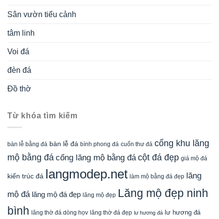
Sân vườn tiểu cảnh
tâm linh
Voi đá
đèn đá
Đồ thờ
Từ khóa tìm kiếm
cổng khu lăng
bàn lễ đá
cuốn thư đá
bàn lễ bằng đá
bình phong đá
mộ bằng đá
cột đá đẹp
cổng lăng mộ bằng đá
giá mộ đá
langmodep.net
lăng
kiến trúc đá
làm mộ bằng đá đẹp
Lăng mộ đẹp ninh
mộ đá
lăng mộ đá đẹp
lăng mộ đẹp
bình
lăng thờ đá dòng họv
lư hương đá
lăng thờ đá đẹp
lư hương đá