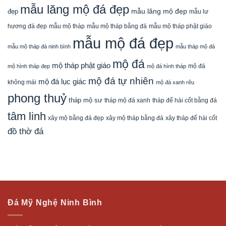
mẫu lăng mộ đá đẹp
mẫu lăng mộ đẹp
đẹp
mẫu lư
mẫu mộ tháp bằng đá
mẫu mộ tháp phật giáo
hương đá đẹp
mẫu mộ tháp
mẫu mộ đá đẹp
mẫu mộ tháp đá ninh bình
mẫu tháp mộ đá
mộ đá
mộ tháp phật giáo
mộ đá
mộ hình tháp đẹp
mộ đá hình tháp
mộ đá tự nhiên
mộ đá lục giác
không mái
mộ đá xanh rêu
phong thuỷ
tháp mộ sư
tháp mộ đá xanh
tháp để hài cốt bằng đá
tâm linh
xây mộ bằng đá đẹp
xây tháp để hài cốt
xây mộ tháp bằng đá
đồ thờ đá
Đá Mỹ Nghệ Ninh Bình