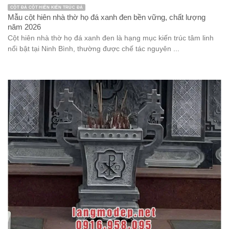
CỘT ĐÁ CỘT HIÊN KIẾN TRÚC ĐÁ
Mẫu cột hiên nhà thờ họ đá xanh đen bền vững, chất lượng
năm 2026
Cột hiên nhà thờ họ đá xanh đen là hạng mục kiến trúc tâm linh
nổi bật tại Ninh Bình, thường được chế tác nguyên ...