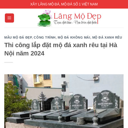
Skip
XÂY LĂNG MỘ ĐÁ, MỘ ĐÁ SỐ 1 VIỆT NAM
to
content
MẪU MỘ ĐÁ ĐẸP
,
CÔNG TRÌNH
,
MỘ ĐÁ KHÔNG MÁI
,
MỘ ĐÁ XANH RÊU
Thi công lắp đặt mộ đá xanh rêu tại Hà
Nội năm 2024