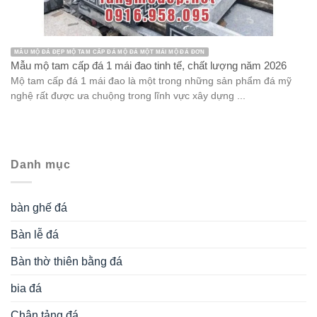
MẪU MỘ ĐÁ ĐẸP MỘ TAM CẤP ĐÁ MỘ ĐÁ MỘT MÁI MỘ ĐÁ ĐƠN
Mẫu mộ tam cấp đá 1 mái đao tinh tế, chất lượng năm 2026
Mộ tam cấp đá 1 mái đao là một trong những sản phẩm đá mỹ
nghệ rất được ưa chuộng trong lĩnh vực xây dựng ...
Danh mục
bàn ghế đá
Bàn lễ đá
Bàn thờ thiên bằng đá
bia đá
Chân tảng đá