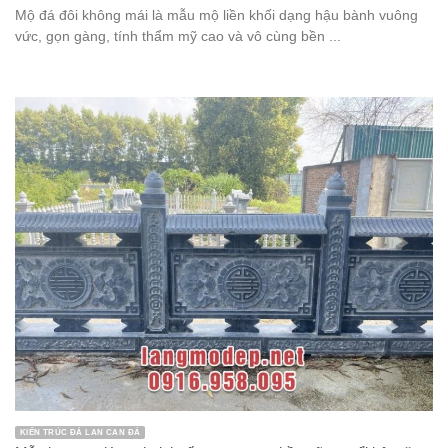
Mộ đá đôi không mái là mẫu mộ liền khối dạng hậu bành vuông
vức, gọn gàng, tính thẩm mỹ cao và vô cùng bền ...
KIẾN TRÚC ĐÁ LAN CAN ĐÁ