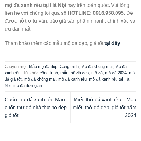
mộ đá xanh rêu tại Hà Nội
hay trên toàn quốc. Vui lòng
liên hệ với chúng tôi qua số
HOTLINE: 0916.958.095
. Để
được hỗ trợ tư vấn, báo giá sản phẩm nhanh, chính xác và
ưu đãi nhất.
Tham khảo thêm các mẫu mộ đá đẹp, giá tốt
tại đây
Chuyên mục
Mẫu mộ đá đẹp
,
Công trình
,
Mộ đá không mái
,
Mộ đá
xanh rêu
. Từ khóa
công trình
,
mẫu mộ đá đẹp
,
mộ đá
,
mộ đá 2024
,
mộ
đá giá tốt
,
mộ đá không mái
,
mộ đá xanh rêu
,
mộ đá xanh rêu tại Hà
Nội
,
mộ đá đơn giản
.
Cuốn thư đá xanh rêu-Mẫu
Miếu thờ đá xanh rêu – Mẫu
cuốn thư đá nhà thờ họ đẹp
miếu thờ đá đẹp, giá tốt năm
giá tốt
2024