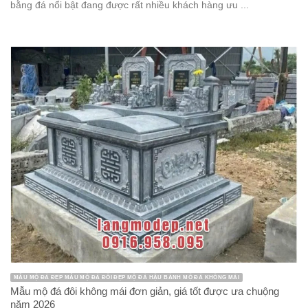
bằng đá nổi bật đang được rất nhiều khách hàng ưu ...
MẪU MỘ ĐÁ ĐẸP MẪU MỘ ĐÁ ĐÔI ĐẸP MỘ ĐÁ HẬU BÀNH MỘ ĐÁ KHÔNG MÁI
Mẫu mộ đá đôi không mái đơn giản, giá tốt được ưa chuộng
năm 2026