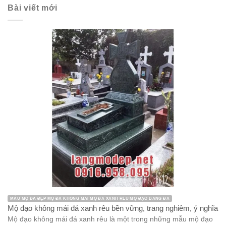
Bài viết mới
MẪU MỘ ĐÁ ĐẸP MỘ ĐÁ KHÔNG MÁI MỘ ĐÁ XANH RÊU MỘ ĐẠO BẰNG ĐÁ
Mộ đạo không mái đá xanh rêu bền vững, trang nghiêm, ý nghĩa
Mộ đạo không mái đá xanh rêu là một trong những mẫu mộ đạo