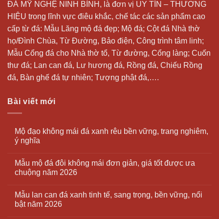
ĐÁ MỸ NGHỆ NINH BÌNH, là đơn vị UY TÍN – THƯƠNG
HIỆU trong lĩnh vực điêu khắc, chế tác các sản phẩm cao
cấp từ đá: Mẫu
Lăng mộ đá
đẹp;
Mộ đá
; Cột đá Nhà thờ
họ/Đình Chùa, Từ Đường, Bảo điện, Công trình tâm linh;
Mẫu Cổng đá cho Nhà thờ tổ, Từ đường, Cổng làng; Cuốn
thư đá;
Lan can đá
, Lư hương đá, Rồng đá, Chiếu Rồng
đá, Bàn ghế đá tự nhiên; Tượng phật đá,….
Bài viết mới
Mộ đạo không mái đá xanh rêu bền vững, trang nghiêm,
ý nghĩa
Mẫu mộ đá đôi không mái đơn giản, giá tốt được ưa
chuộng năm 2026
Mẫu lan can đá xanh tinh tế, sang trọng, bền vững, nổi
bật năm 2026