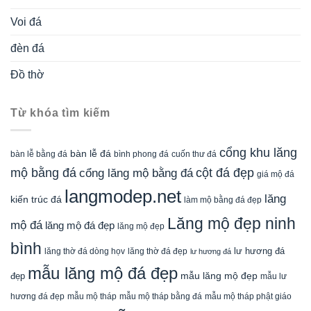
Voi đá
đèn đá
Đồ thờ
Từ khóa tìm kiếm
cổng khu lăng
bàn lễ đá
cuốn thư đá
bàn lễ bằng đá
bình phong đá
mộ bằng đá
cột đá đẹp
cổng lăng mộ bằng đá
giá mộ đá
langmodep.net
lăng
kiến trúc đá
làm mộ bằng đá đẹp
Lăng mộ đẹp ninh
mộ đá
lăng mộ đá đẹp
lăng mộ đẹp
bình
lăng thờ đá dòng họv
lư hương đá
lăng thờ đá đẹp
lư hương đá
mẫu lăng mộ đá đẹp
mẫu lăng mộ đẹp
đẹp
mẫu lư
mẫu mộ tháp bằng đá
mẫu mộ tháp phật giáo
hương đá đẹp
mẫu mộ tháp