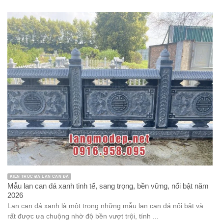
KIẾN TRÚC ĐÁ LAN CAN ĐÁ
Mẫu lan can đá xanh tinh tế, sang trọng, bền vững, nổi bật năm
2026
Lan can đá xanh là một trong những mẫu lan can đá nổi bật và
rất được ưa chuộng nhờ độ bền vượt trội, tính ...