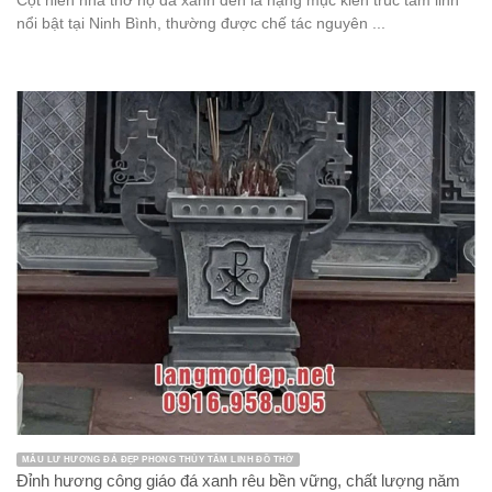
Cột hiên nhà thờ họ đá xanh đen là hạng mục kiến trúc tâm linh
nổi bật tại Ninh Bình, thường được chế tác nguyên ...
MẪU LƯ HƯƠNG ĐÁ ĐẸP PHONG THỦY TÂM LINH ĐỒ THỜ
Đỉnh hương công giáo đá xanh rêu bền vững, chất lượng năm