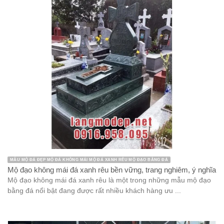
MẪU MỘ ĐÁ ĐẸP MỘ ĐÁ KHÔNG MÁI MỘ ĐÁ XANH RÊU MỘ ĐẠO BẰNG ĐÁ
Mộ đạo không mái đá xanh rêu bền vững, trang nghiêm, ý nghĩa
Mộ đạo không mái đá xanh rêu là một trong những mẫu mộ đạo
bằng đá nổi bật đang được rất nhiều khách hàng ưu ...