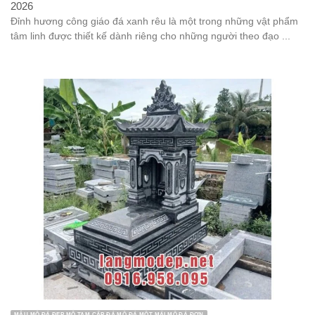
2026
Đỉnh hương công giáo đá xanh rêu là một trong những vật phẩm
tâm linh được thiết kế dành riêng cho những người theo đạo ...
MẪU MỘ ĐÁ ĐẸP MỘ TAM CẤP ĐÁ MỘ ĐÁ MỘT MÁI MỘ ĐÁ ĐƠN