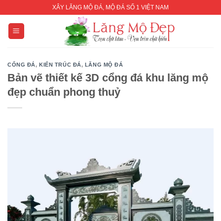
Skip
XÂY LĂNG MỘ ĐÁ, MỘ ĐÁ SỐ 1 VIỆT NAM
to
content
CỔNG ĐÁ
,
KIẾN TRÚC ĐÁ
,
LĂNG MỘ ĐÁ
Bản vẽ thiết kế 3D cổng đá khu lăng mộ
đẹp chuẩn phong thuỷ