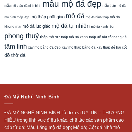
mẫu mộ đá đẹp
mẫu mộ tháp đá ninh bình
mẫu tháp mộ đá
mộ đá
mộ tháp phật giáo
mộ đá
mộ hình tháp đẹp
mộ đá hình tháp
mộ đá tự nhiên
mộ đá lục giác
không mái
mộ đá xanh rêu
phong thuỷ
tháp mộ sư
tháp mộ đá xanh
tháp để hài cốt bằng đá
tâm linh
xây mộ bằng đá đẹp
xây tháp để hài cốt
xây mộ tháp bằng đá
đồ thờ đá
Đá Mỹ Nghệ Ninh Bình
ĐÁ MỸ NGHỆ NINH BÌNH, là đơn vị UY TÍN – THƯƠNG
HIỆU trong lĩnh vực điêu khắc, chế tác các sản phẩm cao
cấp từ đá: Mẫu
Lăng mộ đá
đẹp;
Mộ đá
; Cột đá Nhà thờ