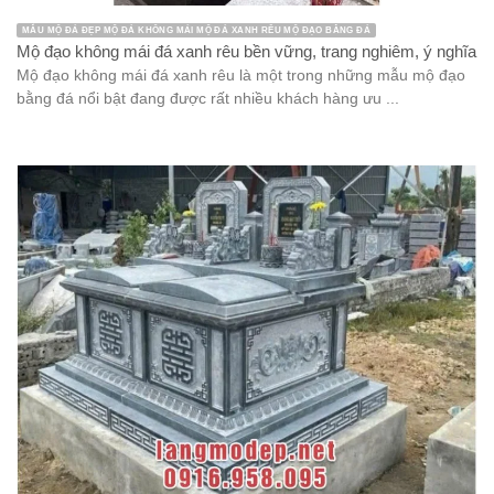
MẪU MỘ ĐÁ ĐẸP MỘ ĐÁ KHÔNG MÁI MỘ ĐÁ XANH RÊU MỘ ĐẠO BẰNG ĐÁ
Mộ đạo không mái đá xanh rêu bền vững, trang nghiêm, ý nghĩa
Mộ đạo không mái đá xanh rêu là một trong những mẫu mộ đạo
bằng đá nổi bật đang được rất nhiều khách hàng ưu ...