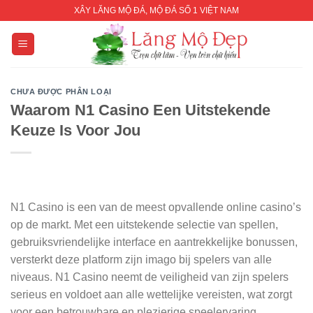
Skip
XÂY LĂNG MỘ ĐÁ, MỘ ĐÁ SỐ 1 VIỆT NAM
to
content
CHƯA ĐƯỢC PHÂN LOẠI
Waarom N1 Casino Een Uitstekende
Keuze Is Voor Jou
N1 Casino is een van de meest opvallende online casino’s
op de markt. Met een uitstekende selectie van spellen,
gebruiksvriendelijke interface en aantrekkelijke bonussen,
versterkt deze platform zijn imago bij spelers van alle
niveaus. N1 Casino neemt de veiligheid van zijn spelers
serieus en voldoet aan alle wettelijke vereisten, wat zorgt
voor een betrouwbare en plezierige speelervaring.