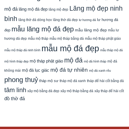
Lăng mộ đẹp ninh
mộ đá
lăng mộ đá đẹp
lăng mộ đẹp
bình
lăng thờ đá dòng họv
lư hương đá
lăng thờ đá đẹp
lư hương đá
mẫu lăng mộ đá đẹp
mẫu lăng mộ đẹp
đẹp
mẫu lư
mẫu mộ tháp bằng đá
mẫu mộ tháp phật giáo
hương đá đẹp
mẫu mộ tháp
mẫu mộ đá đẹp
mẫu mộ tháp đá ninh bình
mẫu tháp mộ đá
mộ đá
mộ tháp phật giáo
mộ đá
mộ hình tháp đẹp
mộ đá hình tháp
mộ đá tự nhiên
mộ đá lục giác
không mái
mộ đá xanh rêu
phong thuỷ
tháp mộ sư
tháp mộ đá xanh
tháp để hài cốt bằng đá
tâm linh
xây mộ bằng đá đẹp
xây tháp để hài cốt
xây mộ tháp bằng đá
đồ thờ đá