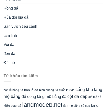
Rồng đá
Rùa đội bia đá
Sân vườn tiểu cảnh
tâm linh
Voi đá
đèn đá
Đồ thờ
Từ khóa tìm kiếm
cổng khu lăng
bàn lễ đá
cuốn thư đá
bàn lễ bằng đá
bình phong đá
mộ bằng đá
cột đá đẹp
cổng lăng mộ bằng đá
giá mộ đá
langmodep.net
lăng
kiến trúc đá
làm mộ bằng đá đẹp