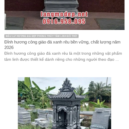
MẪU LƯ HƯƠNG ĐÁ ĐẸP PHONG THỦY TÂM LINH ĐỒ THỜ
Đỉnh hương công giáo đá xanh rêu bền vững, chất lượng năm
2026
Đỉnh hương công giáo đá xanh rêu là một trong những vật phẩm
tâm linh được thiết kế dành riêng cho những người theo đạo ...