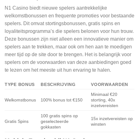
N1 Casino biedt nieuwe spelers aantrekkelijke
welkomstbonussen en frequente promoties voor bestaande
spelers. Dit omvat stortingsbonussen, gratis spins en
loyaliteitsprogramma’s die spelers belonen voor hun trouw.
Deze bonussen zijn niet alleen een innovatieve manier om
spelers aan te trekken, maar ook om hen aan te moedigen
meer tijd op de site door te brengen. Het is belangrijk voor
spelers om de voorwaarden van deze aanbiedingen goed
te lezen om het meeste uit hun ervaring te halen.
TYPE BONUS
BESCHRIJVING
VOORWAARDEN
Minimaal €20
Welkomstbonus
100% bonus tot €150
storting, 40x
inzetvereisten
100 gratis spins op
15x inzetvereisten op
Gratis Spins
geselecteerde
winsten
gokkasten