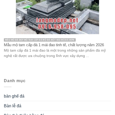
MẪU MỘ ĐÁ ĐẸP MỘ TAM CẤP ĐÁ MỘ ĐÁ MỘT MÁI MỘ ĐÁ ĐƠN
Mẫu mộ tam cấp đá 1 mái đao tinh tế, chất lượng năm 2026
Mộ tam cấp đá 1 mái đao là một trong những sản phẩm đá mỹ
nghệ rất được ưa chuộng trong lĩnh vực xây dựng ...
Danh mục
bàn ghế đá
Bàn lễ đá