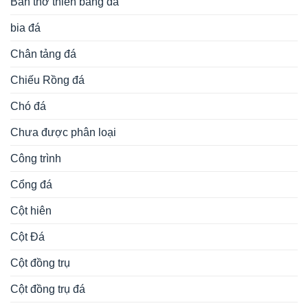
Bàn thờ thiên bằng đá
bia đá
Chân tảng đá
Chiếu Rồng đá
Chó đá
Chưa được phân loại
Công trình
Cổng đá
Cột hiên
Cột Đá
Cột đồng trụ
Cột đồng trụ đá