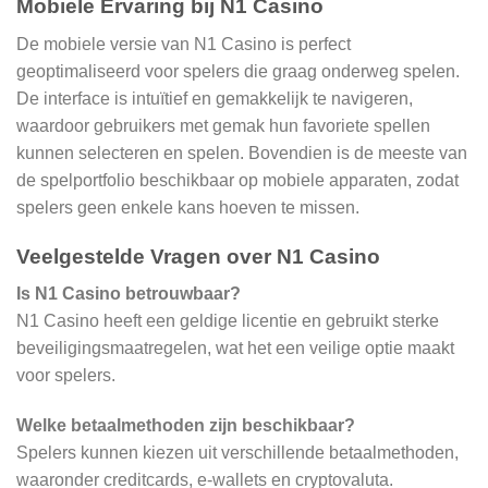
Mobiele Ervaring bij N1 Casino
De mobiele versie van N1 Casino is perfect
geoptimaliseerd voor spelers die graag onderweg spelen.
De interface is intuïtief en gemakkelijk te navigeren,
waardoor gebruikers met gemak hun favoriete spellen
kunnen selecteren en spelen. Bovendien is de meeste van
de spelportfolio beschikbaar op mobiele apparaten, zodat
spelers geen enkele kans hoeven te missen.
Veelgestelde Vragen over N1 Casino
Is N1 Casino betrouwbaar?
N1 Casino heeft een geldige licentie en gebruikt sterke
beveiligingsmaatregelen, wat het een veilige optie maakt
voor spelers.
Welke betaalmethoden zijn beschikbaar?
Spelers kunnen kiezen uit verschillende betaalmethoden,
waaronder creditcards, e-wallets en cryptovaluta.