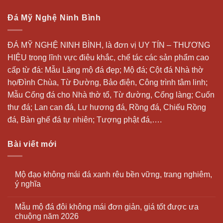
Đá Mỹ Nghệ Ninh Bình
ĐÁ MỸ NGHỆ NINH BÌNH, là đơn vị UY TÍN – THƯƠNG
HIỆU trong lĩnh vực điêu khắc, chế tác các sản phẩm cao
cấp từ đá: Mẫu
Lăng mộ đá
đẹp;
Mộ đá
; Cột đá Nhà thờ
họ/Đình Chùa, Từ Đường, Bảo điện, Công trình tâm linh;
Mẫu Cổng đá cho Nhà thờ tổ, Từ đường, Cổng làng; Cuốn
thư đá;
Lan can đá
, Lư hương đá, Rồng đá, Chiếu Rồng
đá, Bàn ghế đá tự nhiên; Tượng phật đá,….
Bài viết mới
Mộ đạo không mái đá xanh rêu bền vững, trang nghiêm,
ý nghĩa
Mẫu mộ đá đôi không mái đơn giản, giá tốt được ưa
chuộng năm 2026