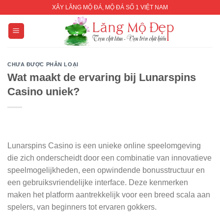
Skip
XÂY LĂNG MỘ ĐÁ, MỘ ĐÁ SỐ 1 VIỆT NAM
to
content
CHƯA ĐƯỢC PHÂN LOẠI
Wat maakt de ervaring bij Lunarspins
Casino uniek?
Lunarspins Casino is een unieke online speelomgeving
die zich onderscheidt door een combinatie van innovatieve
speelmogelijkheden, een opwindende bonusstructuur en
een gebruiksvriendelijke interface. Deze kenmerken
maken het platform aantrekkelijk voor een breed scala aan
spelers, van beginners tot ervaren gokkers.