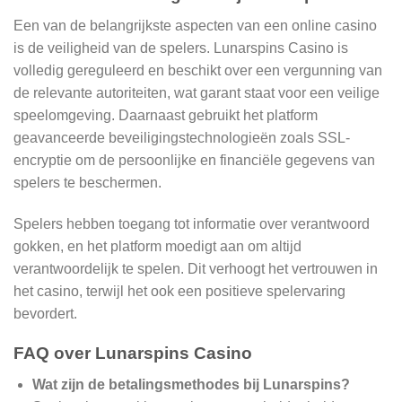
Een van de belangrijkste aspecten van een online casino
is de veiligheid van de spelers. Lunarspins Casino is
volledig gereguleerd en beschikt over een vergunning van
de relevante autoriteiten, wat garant staat voor een veilige
speelomgeving. Daarnaast gebruikt het platform
geavanceerde beveiligingstechnologieën zoals SSL-
encryptie om de persoonlijke en financiële gegevens van
spelers te beschermen.
Spelers hebben toegang tot informatie over verantwoord
gokken, en het platform moedigt aan om altijd
verantwoordelijk te spelen. Dit verhoogt het vertrouwen in
het casino, terwijl het ook een positieve spelervaring
bevordert.
FAQ over Lunarspins Casino
Wat zijn de betalingsmethodes bij Lunarspins?