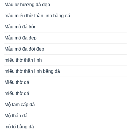
Mẫu lư hương đá đẹp
mẫu miếu thờ thần linh bằng đá
Mẫu mộ đá tròn
Mẫu mộ đá đẹp
Mẫu mộ đá đôi đẹp
miếu thờ thần linh
miếu thờ thần linh bằng đá
Miếu thờ đá
miếu thờ đá
Mộ tam cấp đá
Mộ tháp đá
mộ tổ bằng đá