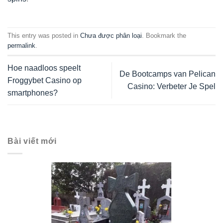
This entry was posted in
Chưa được phân loại
. Bookmark the
permalink
.
Hoe naadloos speelt
De Bootcamps van Pelican
Froggybet Casino op
Casino: Verbeter Je Spel
smartphones?
Bài viết mới