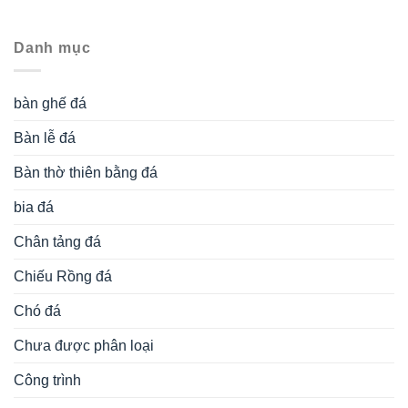
Danh mục
bàn ghế đá
Bàn lễ đá
Bàn thờ thiên bằng đá
bia đá
Chân tảng đá
Chiếu Rồng đá
Chó đá
Chưa được phân loại
Công trình