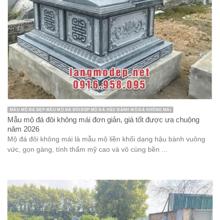
MẪU MỘ ĐÁ ĐẸP MẪU MỘ ĐÁ ĐÔI ĐẸP MỘ ĐÁ HẬU BÀNH MỘ ĐÁ KHÔNG MÁI
Mẫu mộ đá đôi không mái đơn giản, giá tốt được ưa chuộng
năm 2026
Mộ đá đôi không mái là mẫu mộ liền khối dạng hậu bành vuông
vức, gọn gàng, tính thẩm mỹ cao và vô cùng bền ...