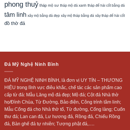
phong thuỷ
tháp mộ sư
tháp mộ đá xanh
tháp để hài cốt bằng đá
tâm linh
xây mộ bằng đá đẹp
xây tháp để hài cốt
xây mộ tháp bằng đá
đồ thờ đá
Đá Mỹ Nghệ Ninh Bình
ĐÁ MỸ NGHỆ NINH BÌNH, là đơn vị UY TÍN – THƯƠNG
HIỆU trong lĩnh vực điêu khắc, chế tác các sản phẩm cao
cấp từ đá: Mẫu
Lăng mộ đá
đẹp;
Mộ đá
; Cột đá Nhà thờ
họ/Đình Chùa, Từ Đường, Bảo điện, Công trình tâm linh;
Mẫu Cổng đá cho Nhà thờ tổ, Từ đường, Cổng làng; Cuốn
thư đá;
Lan can đá
, Lư hương đá, Rồng đá, Chiếu Rồng
đá, Bàn ghế đá tự nhiên; Tượng phật đá,….