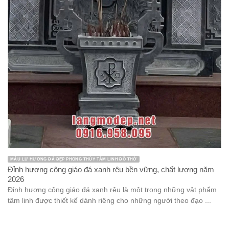
MẪU LƯ HƯƠNG ĐÁ ĐẸP PHONG THỦY TÂM LINH ĐỒ THỜ
Đỉnh hương công giáo đá xanh rêu bền vững, chất lượng năm
2026
Đỉnh hương công giáo đá xanh rêu là một trong những vật phẩm
tâm linh được thiết kế dành riêng cho những người theo đạo ...