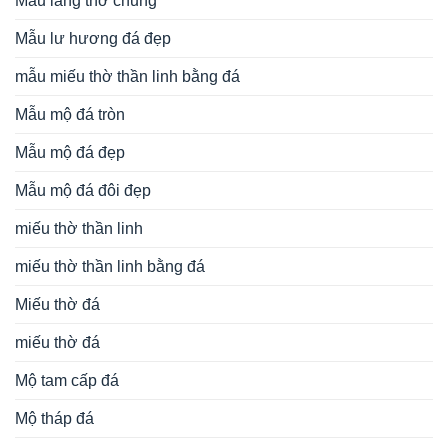
Mẫu lăng thờ chung
Mẫu lư hương đá đẹp
mẫu miếu thờ thần linh bằng đá
Mẫu mộ đá tròn
Mẫu mộ đá đẹp
Mẫu mộ đá đôi đẹp
miếu thờ thần linh
miếu thờ thần linh bằng đá
Miếu thờ đá
miếu thờ đá
Mộ tam cấp đá
Mộ tháp đá