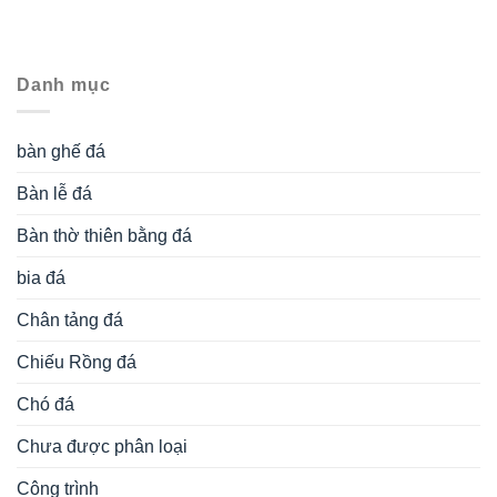
Danh mục
bàn ghế đá
Bàn lễ đá
Bàn thờ thiên bằng đá
bia đá
Chân tảng đá
Chiếu Rồng đá
Chó đá
Chưa được phân loại
Công trình