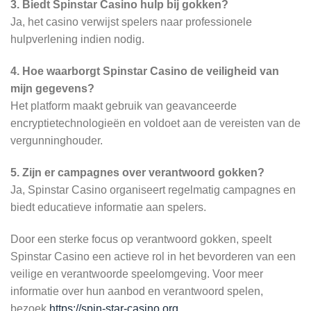
3. Biedt Spinstar Casino hulp bij gokken?
Ja, het casino verwijst spelers naar professionele
hulpverlening indien nodig.
4. Hoe waarborgt Spinstar Casino de veiligheid van
mijn gegevens?
Het platform maakt gebruik van geavanceerde
encryptietechnologieën en voldoet aan de vereisten van de
vergunninghouder.
5. Zijn er campagnes over verantwoord gokken?
Ja, Spinstar Casino organiseert regelmatig campagnes en
biedt educatieve informatie aan spelers.
Door een sterke focus op verantwoord gokken, speelt
Spinstar Casino een actieve rol in het bevorderen van een
veilige en verantwoorde speelomgeving. Voor meer
informatie over hun aanbod en verantwoord spelen,
bezoek
https://spin-star-casino.org
.