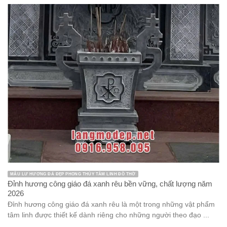
MẪU LƯ HƯƠNG ĐÁ ĐẸP PHONG THỦY TÂM LINH ĐỒ THỜ
Đỉnh hương công giáo đá xanh rêu bền vững, chất lượng năm
2026
Đỉnh hương công giáo đá xanh rêu là một trong những vật phẩm
tâm linh được thiết kế dành riêng cho những người theo đạo ...