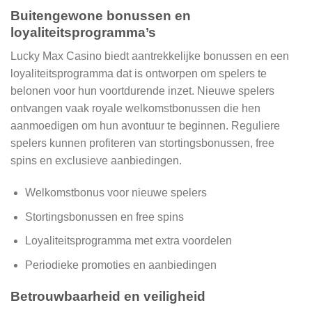
Buitengewone bonussen en
loyaliteitsprogramma’s
Lucky Max Casino biedt aantrekkelijke bonussen en een
loyaliteitsprogramma dat is ontworpen om spelers te
belonen voor hun voortdurende inzet. Nieuwe spelers
ontvangen vaak royale welkomstbonussen die hen
aanmoedigen om hun avontuur te beginnen. Reguliere
spelers kunnen profiteren van stortingsbonussen, free
spins en exclusieve aanbiedingen.
Welkomstbonus voor nieuwe spelers
Stortingsbonussen en free spins
Loyaliteitsprogramma met extra voordelen
Periodieke promoties en aanbiedingen
Betrouwbaarheid en veiligheid