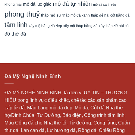
mộ đá tự nhiên
mộ đá lục giác
không mái
mộ đá xanh rêu
phong thuỷ
tháp mộ sư
tháp mộ đá xanh
tháp để hài cốt bằng đá
tâm linh
xây mộ bằng đá đẹp
xây tháp để hài cốt
xây mộ tháp bằng đá
đồ thờ đá
Đá Mỹ Nghệ Ninh Bình
ĐÁ MỸ NGHỆ NINH BÌNH, là đơn vị UY TÍN – THƯƠNG
HIỆU trong lĩnh vực điêu khắc, chế tác các sản phẩm cao
cấp từ đá: Mẫu
Lăng mộ đá
đẹp;
Mộ đá
; Cột đá Nhà thờ
họ/Đình Chùa, Từ Đường, Bảo điện, Công trình tâm linh;
Mẫu Cổng đá cho Nhà thờ tổ, Từ đường, Cổng làng; Cuốn
thư đá;
Lan can đá
, Lư hương đá, Rồng đá, Chiếu Rồng