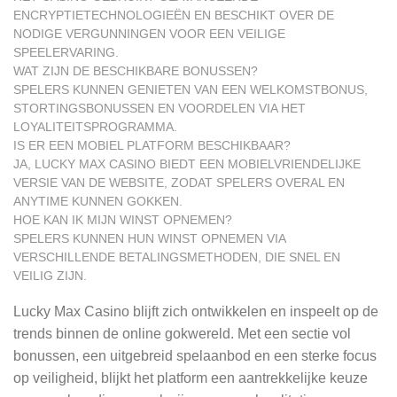
ENCRYPTIETECHNOLOGIEËN EN BESCHIKT OVER DE
NODIGE VERGUNNINGEN VOOR EEN VEILIGE
SPEELERVARING.
WAT ZIJN DE BESCHIKBARE BONUSSEN?
SPELERS KUNNEN GENIETEN VAN EEN WELKOMSTBONUS,
STORTINGSBONUSSEN EN VOORDELEN VIA HET
LOYALITEITSPROGRAMMA.
IS ER EEN MOBIEL PLATFORM BESCHIKBAAR?
JA, LUCKY MAX CASINO BIEDT EEN MOBIELVRIENDELIJKE
VERSIE VAN DE WEBSITE, ZODAT SPELERS OVERAL EN
ANYTIME KUNNEN GOKKEN.
HOE KAN IK MIJN WINST OPNEMEN?
SPELERS KUNNEN HUN WINST OPNEMEN VIA
VERSCHILLENDE BETALINGSMETHODEN, DIE SNEL EN
VEILIG ZIJN.
Lucky Max Casino blijft zich ontwikkelen en inspeelt op de
trends binnen de online gokwereld. Met een sectie vol
bonussen, een uitgebreid spelaanbod en een sterke focus
op veiligheid, blijkt het platform een aantrekkelijke keuze