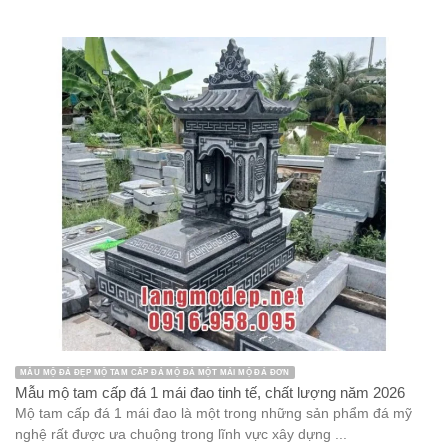
MẪU MỘ ĐÁ ĐẸP MỘ TAM CẤP ĐÁ MỘ ĐÁ MỘT MÁI MỘ ĐÁ ĐƠN
Mẫu mộ tam cấp đá 1 mái đao tinh tế, chất lượng năm 2026
Mộ tam cấp đá 1 mái đao là một trong những sản phẩm đá mỹ
nghệ rất được ưa chuộng trong lĩnh vực xây dựng ...