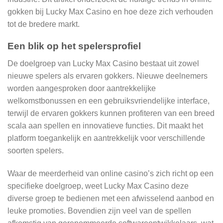
gokken bij Lucky Max Casino en hoe deze zich verhouden
tot de bredere markt.
Een blik op het spelersprofiel
De doelgroep van Lucky Max Casino bestaat uit zowel
nieuwe spelers als ervaren gokkers. Nieuwe deelnemers
worden aangesproken door aantrekkelijke
welkomstbonussen en een gebruiksvriendelijke interface,
terwijl de ervaren gokkers kunnen profiteren van een breed
scala aan spellen en innovatieve functies. Dit maakt het
platform toegankelijk en aantrekkelijk voor verschillende
soorten spelers.
Waar de meerderheid van online casino’s zich richt op een
specifieke doelgroep, weet Lucky Max Casino deze
diverse groep te bedienen met een afwisselend aanbod en
leuke promoties. Bovendien zijn veel van de spellen