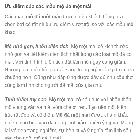
Ưu điểm của các mẫu mộ đá một mái
Các mẫu
mộ đá một mái
được nhiều khách hàng lựa
chọn bởi có rất nhiều ưu điểm vượt trội so với các mẫu mộ
khác
Mộ nhỏ gọn, ít tốn diện tích
: Mộ một mái có kích thước
nhỏ gọn và tiết kiệm diện tích nhất trong các loại mộ đá có
mái. Với tình hình diện tích đất làm mộ ngày càng giảm.
Những loại mộ nhỏ, gọn và sang trọng ngày càng được ưa
chuộng hơn. Cũng như đáp ứng được đầy đủ nhu cầu thờ
cúng tâm linh cho người đã mất của gia chủ.
Tính thẩm mỹ cao
: Mộ một mái có cấu trúc với phần thân
mộ vuông vắn và mái vòm che ở trên. Tạo nên một kiến
trúc rất đẹp và cổ điển.
Mộ đá một mái
được chạm khắc
nhiều mẫu hoa văn đa dạng, tinh xảo, nhiều ý nghĩa. Mang
lại vẻ đẹp trang nghiêm, sự bền bỉ và ý nghĩa tâm linh sâu
sắc cho ngôi mộ đá 1 mái.