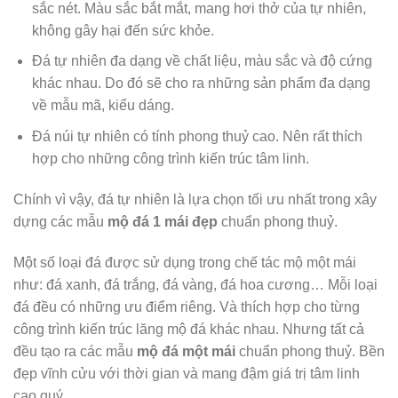
sắc nét. Màu sắc bắt mắt, mang hơi thở của tự nhiên,
không gây hại đến sức khỏe.
Đá tự nhiên đa dạng về chất liệu, màu sắc và độ cứng
khác nhau. Do đó sẽ cho ra những sản phẩm đa dạng
về mẫu mã, kiểu dáng.
Đá núi tự nhiên có tính phong thuỷ cao. Nên rất thích
hợp cho những công trình kiến trúc tâm linh.
Chính vì vậy, đá tự nhiên là lựa chọn tối ưu nhất trong xây
dựng các mẫu
mộ đá 1 mái đẹp
chuẩn phong thuỷ.
Một số loại đá được sử dụng trong chế tác mộ một mái
như: đá xanh, đá trắng, đá vàng, đá hoa cương… Mỗi loại
đá đều có những ưu điểm riêng. Và thích hợp cho từng
công trình kiến trúc lăng mộ đá khác nhau. Nhưng tất cả
đều tạo ra các mẫu
mộ đá một mái
chuẩn phong thuỷ. Bền
đẹp vĩnh cửu với thời gian và mang đậm giá trị tâm linh
cao quý.