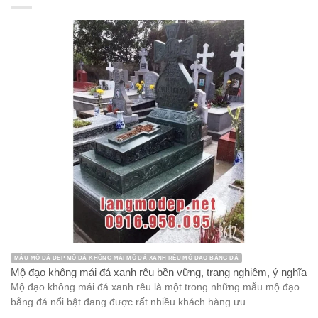
MẪU MỘ ĐÁ ĐẸP MỘ ĐÁ KHÔNG MÁI MỘ ĐÁ XANH RÊU MỘ ĐẠO BẰNG ĐÁ
Mộ đạo không mái đá xanh rêu bền vững, trang nghiêm, ý nghĩa
Mộ đạo không mái đá xanh rêu là một trong những mẫu mộ đạo
bằng đá nổi bật đang được rất nhiều khách hàng ưu ...