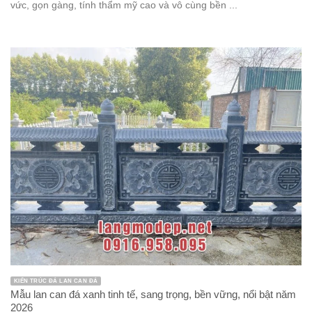
vức, gọn gàng, tính thẩm mỹ cao và vô cùng bền ...
KIẾN TRÚC ĐÁ LAN CAN ĐÁ
Mẫu lan can đá xanh tinh tế, sang trọng, bền vững, nổi bật năm
2026