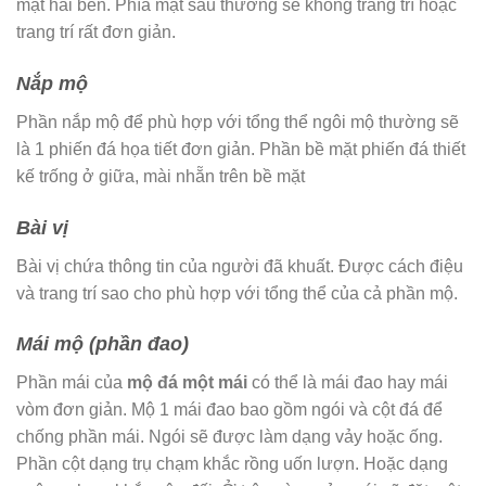
mặt hai bên. Phía mặt sau thường sẽ không trang trí hoặc
trang trí rất đơn giản.
Nắp mộ
Phần nắp mộ để phù hợp với tổng thể ngôi mộ thường sẽ
là 1 phiến đá họa tiết đơn giản. Phần bề mặt phiến đá thiết
kế trống ở giữa, mài nhẵn trên bề mặt
Bài vị
Bài vị chứa thông tin của người đã khuất. Được cách điệu
và trang trí sao cho phù hợp với tổng thể của cả phần mộ.
Mái mộ (phần đao)
Phần mái của
mộ đá một mái
có thể là mái đao hay mái
vòm đơn giản. Mộ 1 mái đao bao gồm ngói và cột đá để
chống phần mái. Ngói sẽ được làm dạng vảy hoặc ống.
Phần cột dạng trụ chạm khắc rồng uốn lượn. Hoặc dạng