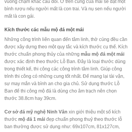
vuông chạm khắc câu đối. Ở trên cùng của mái sẽ đặt một
bình rượu nếu người mất là con trai. Và nụ sen nếu người
mất là con gái.
Kích thước các mẫu mộ đá một mái
Những công trình liên quan đến tâm linh, thờ cúng đều cần
được xây dựng theo một quy tắc và kích thước cụ thể. Kích
thước chuẩn phong thủy của những
mẫu
mộ đá một mái
được xác định theo thước Lỗ Ban. Đây là loại thước dùng
trong thiết kế, thi công các công trình tâm linh. Giúp công
trình thi công có những cung tốt nhất. Để mang lại tài vận,
sự may mắn và bình an cho gia chủ. Sử dụng thước Lỗ
Ban để thi công mộ đá là dùng cho âm trạch nên chọn
thước 38.8cm hay 39cm.
Cơ sở đá mỹ nghệ Ninh Vân
xin giới thiệu một số kích
thước
mộ đá 1 mái
đẹp chuẩn phong thuỷ theo thước lỗ
ban thường được sử dụng như: 69x107cm, 81x127cm,