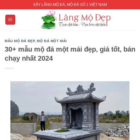
Skip
XÂY LĂNG MỘ ĐÁ, MỘ ĐÁ SỐ 1 VIỆT NAM
to
content
MẪU MỘ ĐÁ ĐẸP
,
MỘ ĐÁ MỘT MÁI
30+ mẫu mộ đá một mái đẹp, giá tốt, bán
chạy nhất 2024