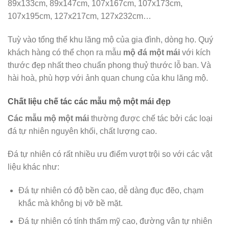
89x133cm, 89x147cm, 107x167cm, 107x173cm,
107x195cm, 127x217cm, 127x232cm…
Tuỳ vào tổng thể khu lăng mộ của gia đình, dòng họ. Quý
khách hàng có thể chọn ra mẫu
mộ đá một mái
với kích
thước đẹp nhất theo chuẩn phong thuỷ thước lỗ ban. Và
hài hoà, phù hợp với ảnh quan chung của khu lăng mộ.
Chất liệu chế tác các mẫu mộ một mái đẹp
Các mẫu mộ một mái
thường được chế tác bởi các loại
đá tự nhiên nguyên khối, chất lượng cao.
Đá tự nhiên có rất nhiều ưu điểm vượt trội so với các vật
liệu khác như:
Đá tự nhiên có độ bền cao, dễ dàng đục đẽo, chạm
khắc mà không bị vỡ bề mặt.
Đá tự nhiên có tính thẩm mỹ cao, đường vân tự nhiên