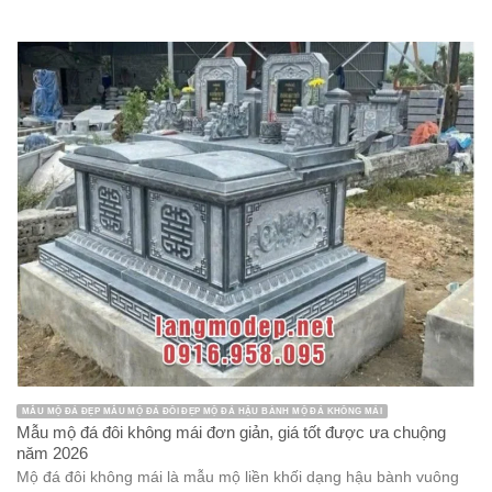
MẪU MỘ ĐÁ ĐẸP MẪU MỘ ĐÁ ĐÔI ĐẸP MỘ ĐÁ HẬU BÀNH MỘ ĐÁ KHÔNG MÁI
Mẫu mộ đá đôi không mái đơn giản, giá tốt được ưa chuộng
năm 2026
Mộ đá đôi không mái là mẫu mộ liền khối dạng hậu bành vuông