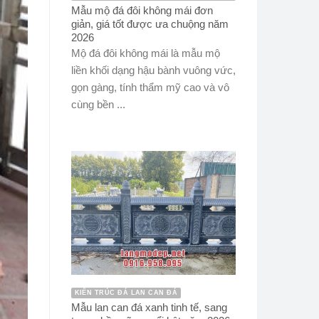
Mẫu mộ đá đôi không mái đơn
giản, giá tốt được ưa chuộng năm
2026
Mộ đá đôi không mái là mẫu mộ
liền khối dạng hậu bành vuông vức,
gọn gàng, tính thẩm mỹ cao và vô
cùng bền ...
KIẾN TRÚC ĐÁ LAN CAN ĐÁ
Mẫu lan can đá xanh tinh tế, sang