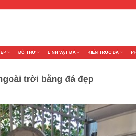
ĐẸP
ĐỒ THỜ
LINH VẬT ĐÁ
KIẾN TRÚC ĐÁ
P
goài trời bằng đá đẹp