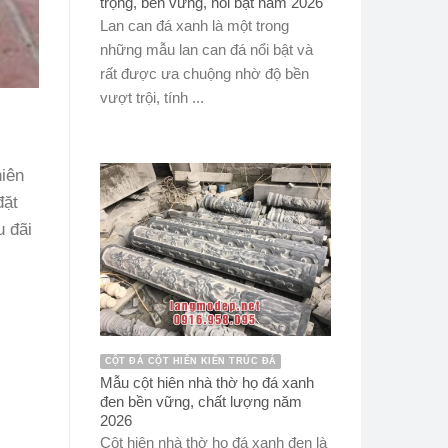
trọng, bền vững, nổi bật năm 2026
Lan can đá xanh là một trong
những mẫu lan can đá nổi bật và
rất được ưa chuộng nhờ độ bền
vượt trội, tính ...
hiên
đặt
u đãi
CỘT ĐÁ CỘT HIÊN KIẾN TRÚC ĐÁ
Mẫu cột hiên nhà thờ họ đá xanh
đen bền vững, chất lượng năm
2026
Cột hiên nhà thờ họ đá xanh đen là