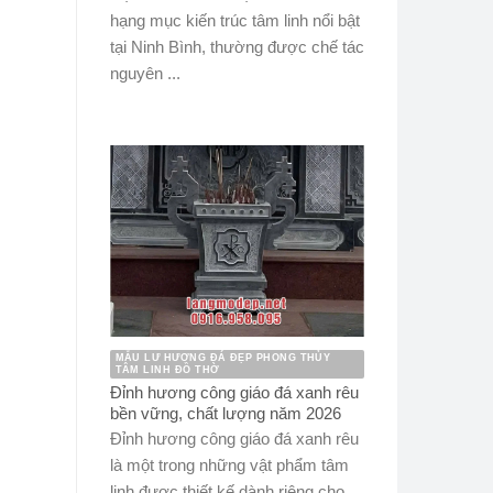
hạng mục kiến trúc tâm linh nổi bật
tại Ninh Bình, thường được chế tác
nguyên ...
MẪU LƯ HƯƠNG ĐÁ ĐẸP PHONG THỦY
TÂM LINH ĐỒ THỜ
Đỉnh hương công giáo đá xanh rêu
bền vững, chất lượng năm 2026
Đỉnh hương công giáo đá xanh rêu
là một trong những vật phẩm tâm
linh được thiết kế dành riêng cho