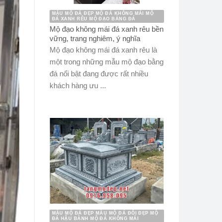
MẪU MỘ ĐÁ ĐẸP MỘ ĐÁ KHÔNG MÁI MỘ
ĐÁ XANH RÊU MỘ ĐẠO BẰNG ĐÁ
Mộ đạo không mái đá xanh rêu bền
vững, trang nghiêm, ý nghĩa
Mộ đạo không mái đá xanh rêu là
một trong những mẫu mộ đạo bằng
đá nổi bật đang được rất nhiều
khách hàng ưu ...
MẪU MỘ ĐÁ ĐẸP MẪU MỘ ĐÁ ĐÔI ĐẸP MỘ
ĐÁ HẬU BÀNH MỘ ĐÁ KHÔNG MÁI