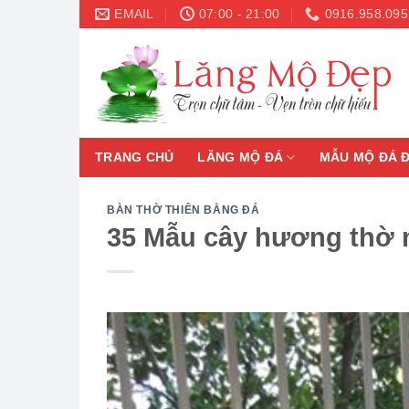
Skip
EMAIL
07:00 - 21:00
0916.958.095
to
content
TRANG CHỦ
LĂNG MỘ ĐÁ
MẪU MỘ ĐÁ 
BÀN THỜ THIÊN BẰNG ĐÁ
35 Mẫu cây hương thờ n