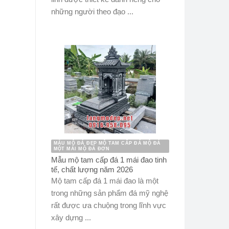
những người theo đạo ...
MẪU MỘ ĐÁ ĐẸP MỘ TAM CẤP ĐÁ MỘ ĐÁ
MỘT MÁI MỘ ĐÁ ĐƠN
Mẫu mộ tam cấp đá 1 mái đao tinh
tế, chất lượng năm 2026
Mộ tam cấp đá 1 mái đao là một
trong những sản phẩm đá mỹ nghệ
rất được ưa chuộng trong lĩnh vực
xây dựng ...