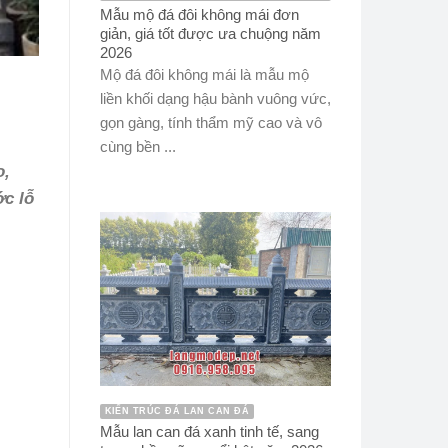
Mẫu mộ đá đôi không mái đơn
giản, giá tốt được ưa chuộng năm
2026
Mộ đá đôi không mái là mẫu mộ
liền khối dạng hậu bành vuông vức,
gọn gàng, tính thẩm mỹ cao và vô
cùng bền ...
o,
c lỗ
KIẾN TRÚC ĐÁ LAN CAN ĐÁ
Mẫu lan can đá xanh tinh tế, sang