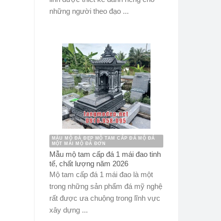
những người theo đạo ...
MẪU MỘ ĐÁ ĐẸP MỘ TAM CẤP ĐÁ MỘ ĐÁ
MỘT MÁI MỘ ĐÁ ĐƠN
Mẫu mộ tam cấp đá 1 mái đao tinh
tế, chất lượng năm 2026
Mộ tam cấp đá 1 mái đao là một
trong những sản phẩm đá mỹ nghệ
rất được ưa chuộng trong lĩnh vực
xây dựng ...