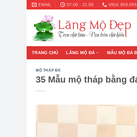
Skip
EMAIL
07:00 - 21:00
0916.958.095
to
content
TRANG CHỦ
LĂNG MỘ ĐÁ
MẪU MỘ ĐÁ 
MỘ THÁP ĐÁ
35 Mẫu mộ tháp bằng đá