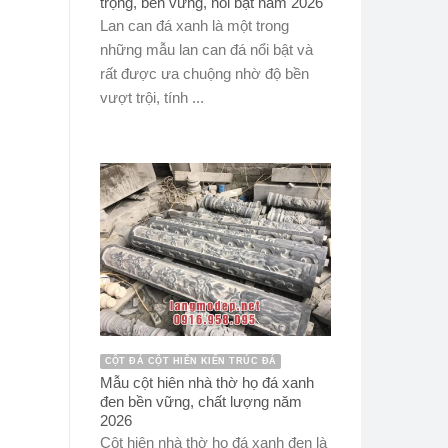
trọng, bền vững, nổi bật năm 2026
Lan can đá xanh là một trong
những mẫu lan can đá nổi bật và
rất được ưa chuộng nhờ độ bền
vượt trội, tính ...
CỘT ĐÁ CỘT HIÊN KIẾN TRÚC ĐÁ
Mẫu cột hiên nhà thờ họ đá xanh
đen bền vững, chất lượng năm
2026
Cột hiên nhà thờ họ đá xanh đen là