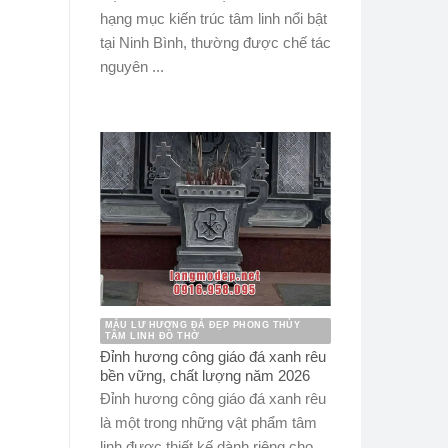
hạng mục kiến trúc tâm linh nổi bật
tại Ninh Bình, thường được chế tác
nguyên ...
MẪU LƯ HƯƠNG ĐÁ ĐẸP PHONG THỦY
TÂM LINH ĐỒ THỜ
Đỉnh hương công giáo đá xanh rêu
bền vững, chất lượng năm 2026
Đỉnh hương công giáo đá xanh rêu
là một trong những vật phẩm tâm
linh được thiết kế dành riêng cho