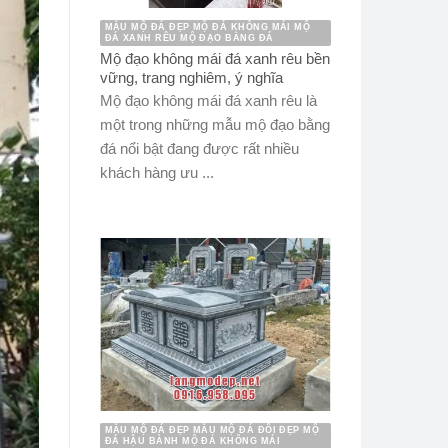
MẪU MỘ ĐÁ ĐẸP MỘ ĐÁ KHÔNG MÁI MỘ
ĐÁ XANH RÊU MỘ ĐẠO BẰNG ĐÁ
Mộ đạo không mái đá xanh rêu bền
vững, trang nghiêm, ý nghĩa
Mộ đạo không mái đá xanh rêu là
một trong những mẫu mộ đạo bằng
đá nổi bật đang được rất nhiều
khách hàng ưu ...
MẪU MỘ ĐÁ ĐẸP MẪU MỘ ĐÁ ĐÔI ĐẸP MỘ
ĐÁ HẬU BÀNH MỘ ĐÁ KHÔNG MÁI