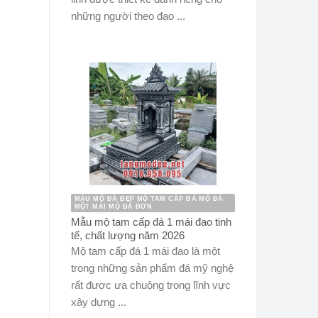
những người theo đạo ...
MẪU MỘ ĐÁ ĐẸP MỘ TAM CẤP ĐÁ MỘ ĐÁ
MỘT MÁI MỘ ĐÁ ĐƠN
Mẫu mộ tam cấp đá 1 mái đao tinh
tế, chất lượng năm 2026
Mộ tam cấp đá 1 mái đao là một
trong những sản phẩm đá mỹ nghệ
rất được ưa chuộng trong lĩnh vực
xây dựng ...