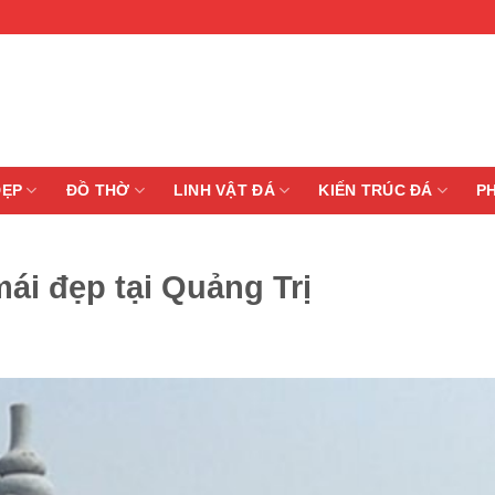
ĐẸP
ĐỒ THỜ
LINH VẬT ĐÁ
KIẾN TRÚC ĐÁ
P
ái đẹp tại Quảng Trị