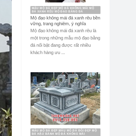
MẪU MỘ ĐÁ ĐẸP MỘ ĐÁ KHÔNG MÁI MỘ
ĐÁ XANH RÊU MỘ ĐẠO BẰNG ĐÁ
Mộ đạo không mái đá xanh rêu bền
vững, trang nghiêm, ý nghĩa
Mộ đạo không mái đá xanh rêu là
một trong những mẫu mộ đạo bằng
đá nổi bật đang được rất nhiều
khách hàng ưu ...
MẪU MỘ ĐÁ ĐẸP MẪU MỘ ĐÁ ĐÔI ĐẸP MỘ
ĐÁ HẬU BÀNH MỘ ĐÁ KHÔNG MÁI