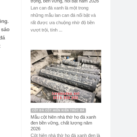
trọng, bền vững, nổi bật năm 2026
Lan can đá xanh là một trong
những mẫu lan can đá nổi bật và
ộng.
rất được ưa chuộng nhờ độ bền
 sảo
vượt trội, tính ...
đá
t
CỘT ĐÁ CỘT HIÊN KIẾN TRÚC ĐÁ
Mẫu cột hiên nhà thờ họ đá xanh
đen bền vững, chất lượng năm
2026
Cột hiên nhà thờ họ đá xanh đen là