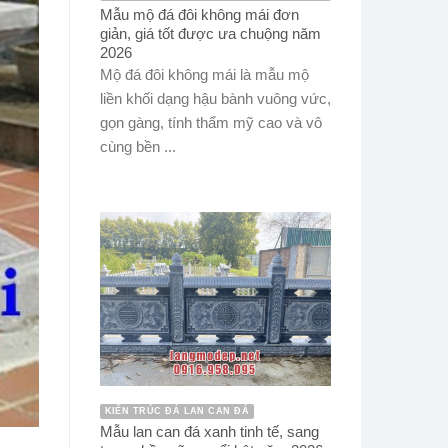
Mẫu mộ đá đôi không mái đơn
giản, giá tốt được ưa chuộng năm
2026
Mộ đá đôi không mái là mẫu mộ
liền khối dạng hậu bành vuông vức,
gọn gàng, tính thẩm mỹ cao và vô
cùng bền ...
KIẾN TRÚC ĐÁ LAN CAN ĐÁ
Mẫu lan can đá xanh tinh tế, sang