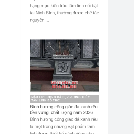
hạng mục kiến trúc tâm linh nổi bật
tại Ninh Bình, thường được chế tác
nguyên ...
MẪU LƯ HƯƠNG ĐÁ ĐẸP PHONG THỦY
TÂM LINH ĐỒ THỜ
Đỉnh hương công giáo đá xanh rêu
bền vững, chất lượng năm 2026
Đỉnh hương công giáo đá xanh rêu
là một trong những vật phẩm tâm
linh được thiết kế dành riêng cho