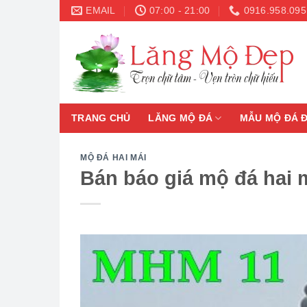
Skip
EMAIL
07:00 - 21:00
0916.958.095
to
content
TRANG CHỦ
LĂNG MỘ ĐÁ
MẪU MỘ ĐÁ 
MỘ ĐÁ HAI MÁI
Bán báo giá mộ đá hai m