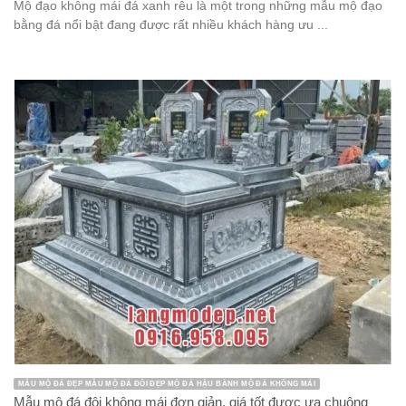
Mộ đạo không mái đá xanh rêu là một trong những mẫu mộ đạo
bằng đá nổi bật đang được rất nhiều khách hàng ưu ...
MẪU MỘ ĐÁ ĐẸP MẪU MỘ ĐÁ ĐÔI ĐẸP MỘ ĐÁ HẬU BÀNH MỘ ĐÁ KHÔNG MÁI
Mẫu mộ đá đôi không mái đơn giản, giá tốt được ưa chuộng