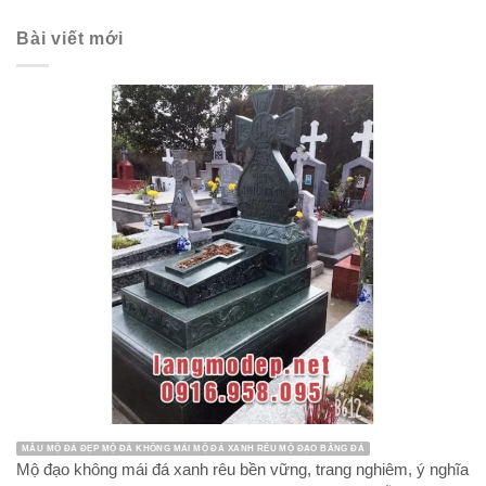
Bài viết mới
MẪU MỘ ĐÁ ĐẸP MỘ ĐÁ KHÔNG MÁI MỘ ĐÁ XANH RÊU MỘ ĐẠO BẰNG ĐÁ
Mộ đạo không mái đá xanh rêu bền vững, trang nghiêm, ý nghĩa