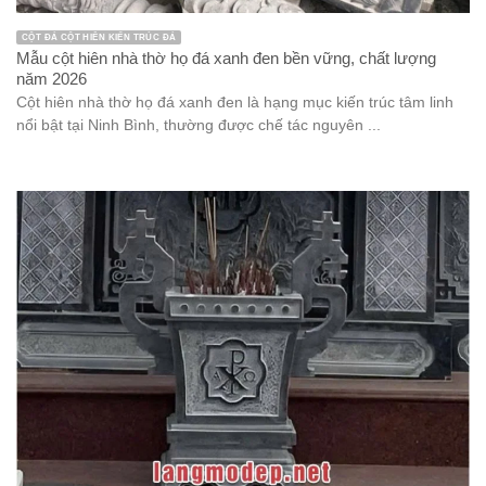
CỘT ĐÁ CỘT HIÊN KIẾN TRÚC ĐÁ
Mẫu cột hiên nhà thờ họ đá xanh đen bền vững, chất lượng
năm 2026
Cột hiên nhà thờ họ đá xanh đen là hạng mục kiến trúc tâm linh
nổi bật tại Ninh Bình, thường được chế tác nguyên ...