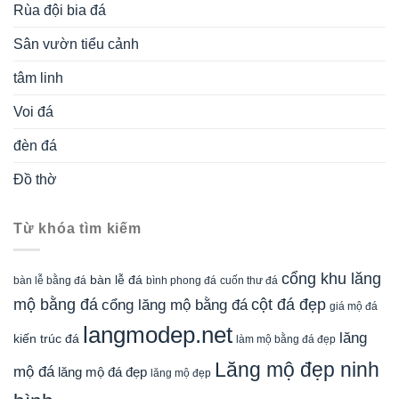
Rùa đội bia đá
Sân vườn tiểu cảnh
tâm linh
Voi đá
đèn đá
Đồ thờ
Từ khóa tìm kiếm
cổng khu lăng
bàn lễ đá
cuốn thư đá
bàn lễ bằng đá
bình phong đá
mộ bằng đá
cột đá đẹp
cổng lăng mộ bằng đá
giá mộ đá
langmodep.net
lăng
kiến trúc đá
làm mộ bằng đá đẹp
Lăng mộ đẹp ninh
mộ đá
lăng mộ đá đẹp
lăng mộ đẹp