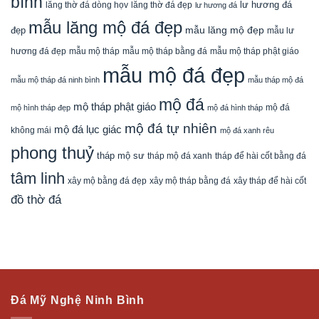
bình
lăng thờ đá dòng họv
lư hương đá
lăng thờ đá đẹp
lư hương đá
mẫu lăng mộ đá đẹp
mẫu lăng mộ đẹp
đẹp
mẫu lư
mẫu mộ tháp bằng đá
mẫu mộ tháp phật giáo
hương đá đẹp
mẫu mộ tháp
mẫu mộ đá đẹp
mẫu mộ tháp đá ninh bình
mẫu tháp mộ đá
mộ đá
mộ tháp phật giáo
mộ đá
mộ hình tháp đẹp
mộ đá hình tháp
mộ đá tự nhiên
mộ đá lục giác
không mái
mộ đá xanh rêu
phong thuỷ
tháp mộ sư
tháp mộ đá xanh
tháp để hài cốt bằng đá
tâm linh
xây mộ bằng đá đẹp
xây tháp để hài cốt
xây mộ tháp bằng đá
đồ thờ đá
Đá Mỹ Nghệ Ninh Bình