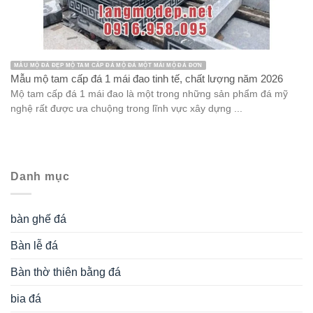
MẪU MỘ ĐÁ ĐẸP MỘ TAM CẤP ĐÁ MỘ ĐÁ MỘT MÁI MỘ ĐÁ ĐƠN
Mẫu mộ tam cấp đá 1 mái đao tinh tế, chất lượng năm 2026
Mộ tam cấp đá 1 mái đao là một trong những sản phẩm đá mỹ
nghệ rất được ưa chuộng trong lĩnh vực xây dựng ...
Danh mục
bàn ghế đá
Bàn lễ đá
Bàn thờ thiên bằng đá
bia đá