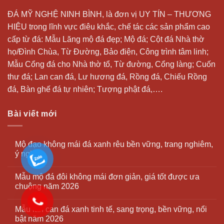
ĐÁ MỸ NGHỆ NINH BÌNH, là đơn vị UY TÍN – THƯƠNG
HIỆU trong lĩnh vực điêu khắc, chế tác các sản phẩm cao
cấp từ đá: Mẫu
Lăng mộ đá
đẹp;
Mộ đá
; Cột đá Nhà thờ
họ/Đình Chùa, Từ Đường, Bảo điện, Công trình tâm linh;
Mẫu Cổng đá cho Nhà thờ tổ, Từ đường, Cổng làng; Cuốn
thư đá;
Lan can đá
, Lư hương đá, Rồng đá, Chiếu Rồng
đá, Bàn ghế đá tự nhiên; Tượng phật đá,….
Bài viết mới
Mộ đạo không mái đá xanh rêu bền vững, trang nghiêm,
ý nghĩa
Mẫu mộ đá đôi không mái đơn giản, giá tốt được ưa
chuộng năm 2026
Mẫu lan can đá xanh tinh tế, sang trọng, bền vững, nổi
bật năm 2026