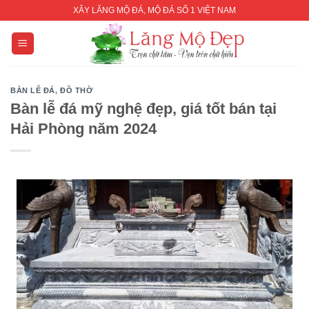
Skip
XÂY LĂNG MỘ ĐÁ, MỘ ĐÁ SỐ 1 VIỆT NAM
to
content
BÀN LỄ ĐÁ
,
ĐỒ THỜ
Bàn lễ đá mỹ nghệ đẹp, giá tốt bán tại
Hải Phòng năm 2024