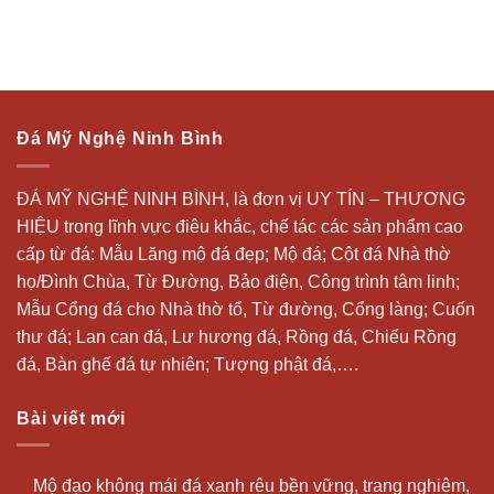
Đá Mỹ Nghệ Ninh Bình
ĐÁ MỸ NGHỆ NINH BÌNH, là đơn vị UY TÍN – THƯƠNG
HIỆU trong lĩnh vực điêu khắc, chế tác các sản phẩm cao
cấp từ đá: Mẫu
Lăng mộ đá
đẹp;
Mộ đá
; Cột đá Nhà thờ
họ/Đình Chùa, Từ Đường, Bảo điện, Công trình tâm linh;
Mẫu Cổng đá cho Nhà thờ tổ, Từ đường, Cổng làng; Cuốn
thư đá;
Lan can đá
, Lư hương đá, Rồng đá, Chiếu Rồng
đá, Bàn ghế đá tự nhiên; Tượng phật đá,….
Bài viết mới
Mộ đạo không mái đá xanh rêu bền vững, trang nghiêm,