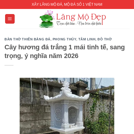
Skip
XÂY LĂNG MỘ ĐÁ, MỘ ĐÁ SỐ 1 VIỆT NAM
to
content
BÀN THỜ THIÊN BẰNG ĐÁ
,
PHONG THỦY
,
TÂM LINH
,
ĐỒ THỜ
Cây hương đá trắng 1 mái tinh tế, sang
trọng, ý nghĩa năm 2026