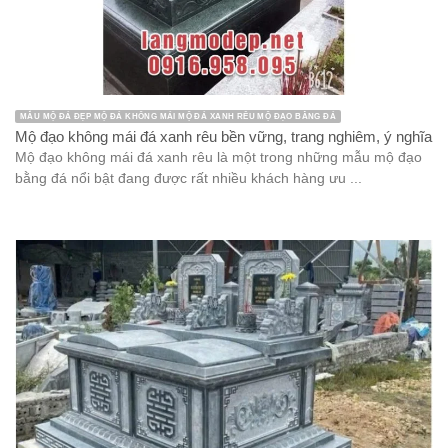
MẪU MỘ ĐÁ ĐẸP MỘ ĐÁ KHÔNG MÁI MỘ ĐÁ XANH RÊU MỘ ĐẠO BẰNG ĐÁ
Mộ đạo không mái đá xanh rêu bền vững, trang nghiêm, ý nghĩa
Mộ đạo không mái đá xanh rêu là một trong những mẫu mộ đạo
bằng đá nổi bật đang được rất nhiều khách hàng ưu ...