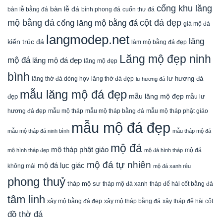
cổng khu lăng
bàn lễ đá
cuốn thư đá
bàn lễ bằng đá
bình phong đá
mộ bằng đá
cột đá đẹp
cổng lăng mộ bằng đá
giá mộ đá
langmodep.net
lăng
kiến trúc đá
làm mộ bằng đá đẹp
Lăng mộ đẹp ninh
mộ đá
lăng mộ đá đẹp
lăng mộ đẹp
bình
lăng thờ đá dòng họv
lư hương đá
lăng thờ đá đẹp
lư hương đá
mẫu lăng mộ đá đẹp
mẫu lăng mộ đẹp
đẹp
mẫu lư
mẫu mộ tháp bằng đá
mẫu mộ tháp phật giáo
hương đá đẹp
mẫu mộ tháp
mẫu mộ đá đẹp
mẫu mộ tháp đá ninh bình
mẫu tháp mộ đá
mộ đá
mộ tháp phật giáo
mộ đá
mộ hình tháp đẹp
mộ đá hình tháp
mộ đá tự nhiên
mộ đá lục giác
không mái
mộ đá xanh rêu
phong thuỷ
tháp mộ sư
tháp mộ đá xanh
tháp để hài cốt bằng đá
tâm linh
xây mộ bằng đá đẹp
xây tháp để hài cốt
xây mộ tháp bằng đá
đồ thờ đá