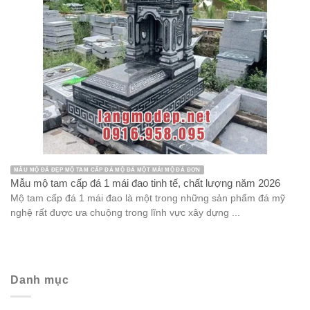
MẪU MỘ ĐÁ ĐẸP MỘ TAM CẤP ĐÁ MỘ ĐÁ MỘT MÁI MỘ ĐÁ ĐƠN
Mẫu mộ tam cấp đá 1 mái đao tinh tế, chất lượng năm 2026
Mộ tam cấp đá 1 mái đao là một trong những sản phẩm đá mỹ
nghệ rất được ưa chuộng trong lĩnh vực xây dựng ...
Danh mục