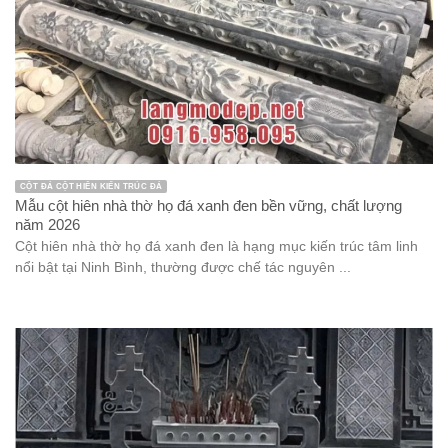
CỘT ĐÁ CỘT HIÊN KIẾN TRÚC ĐÁ
Mẫu cột hiên nhà thờ họ đá xanh đen bền vững, chất lượng
năm 2026
Cột hiên nhà thờ họ đá xanh đen là hạng mục kiến trúc tâm linh
nổi bật tại Ninh Bình, thường được chế tác nguyên ...