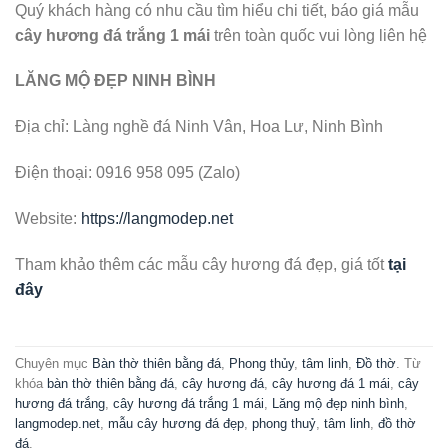
Quý khách hàng có nhu cầu tìm hiểu chi tiết, báo giá mẫu
cây hương đá trắng 1 mái
trên toàn quốc vui lòng liên hệ
LĂNG MỘ ĐẸP NINH BÌNH
Địa chỉ: Làng nghề đá Ninh Vân, Hoa Lư, Ninh Bình
Điện thoại: 0916 958 095 (Zalo)
Website:
https://langmodep.net
Tham khảo thêm các mẫu cây hương đá đẹp, giá tốt
tại
đây
Chuyên mục
Bàn thờ thiên bằng đá
,
Phong thủy
,
tâm linh
,
Đồ thờ
. Từ
khóa
bàn thờ thiên bằng đá
,
cây hương đá
,
cây hương đá 1 mái
,
cây
hương đá trắng
,
cây hương đá trắng 1 mái
,
Lăng mộ đẹp ninh bình
,
langmodep.net
,
mẫu cây hương đá đẹp
,
phong thuỷ
,
tâm linh
,
đồ thờ
đá
.