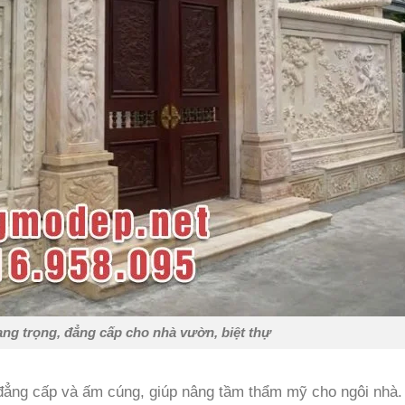
ng trọng, đẳng cấp cho nhà vườn, biệt thự
 đẳng cấp và ấm cúng, giúp nâng tầm thẩm mỹ cho ngôi nhà.