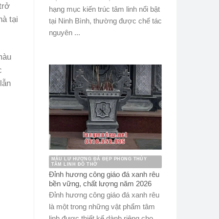
trở
hạng mục kiến trúc tâm linh nổi bật
à tại
tại Ninh Bình, thường được chế tác
nguyên ...
màu
c
lẫn
MẪU LƯ HƯƠNG ĐÁ ĐẸP PHONG THỦY
TÂM LINH ĐỒ THỜ
Đỉnh hương công giáo đá xanh rêu
bền vững, chất lượng năm 2026
Đỉnh hương công giáo đá xanh rêu
là một trong những vật phẩm tâm
linh được thiết kế dành riêng cho