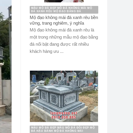
MẪU MỘ ĐÁ ĐẸP MỘ ĐÁ KHÔNG MÁI MỘ
ĐÁ XANH RÊU MỘ ĐẠO BẰNG ĐÁ
Mộ đạo không mái đá xanh rêu bền
vững, trang nghiêm, ý nghĩa
Mộ đạo không mái đá xanh rêu là
một trong những mẫu mộ đạo bằng
đá nổi bật đang được rất nhiều
khách hàng ưu ...
MẪU MỘ ĐÁ ĐẸP MẪU MỘ ĐÁ ĐÔI ĐẸP MỘ
ĐÁ HẬU BÀNH MỘ ĐÁ KHÔNG MÁI