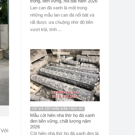
trọng, bền vững, nổi bật năm 2026
Lan can đá xanh là một trong
những mẫu lan can đá nổi bật và
rất được ưa chuộng nhờ độ bền
vượt trội, tính ...
CỘT ĐÁ CỘT HIÊN KIẾN TRÚC ĐÁ
Mẫu cột hiên nhà thờ họ đá xanh
đen bền vững, chất lượng năm
2026
 Với
Cột hiên nhà thờ họ đá xanh đen là