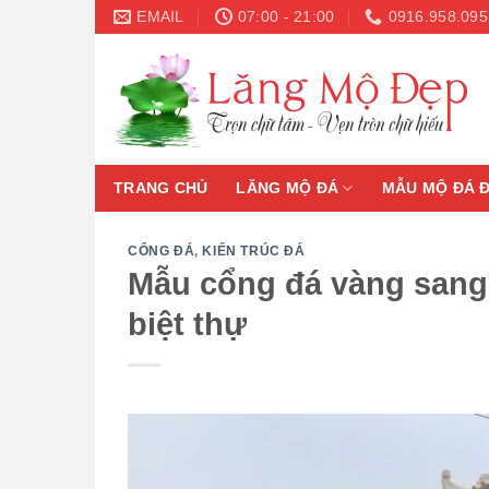
Skip
EMAIL
07:00 - 21:00
0916.958.095
to
content
TRANG CHỦ
LĂNG MỘ ĐÁ
MẪU MỘ ĐÁ 
CỔNG ĐÁ
,
KIẾN TRÚC ĐÁ
Mẫu cổng đá vàng sang
biệt thự