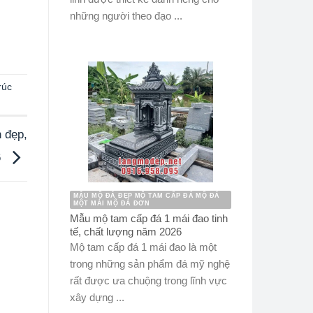
những người theo đạo ...
rúc
 đẹp,
6
MẪU MỘ ĐÁ ĐẸP MỘ TAM CẤP ĐÁ MỘ ĐÁ
MỘT MÁI MỘ ĐÁ ĐƠN
Mẫu mộ tam cấp đá 1 mái đao tinh
tế, chất lượng năm 2026
Mộ tam cấp đá 1 mái đao là một
trong những sản phẩm đá mỹ nghệ
rất được ưa chuộng trong lĩnh vực
xây dựng ...