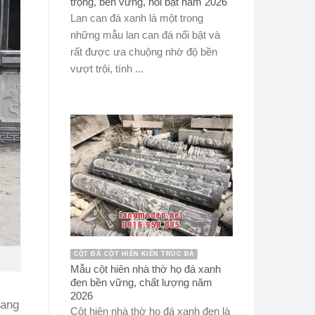
trọng, bền vững, nổi bật năm 2026
Lan can đá xanh là một trong
những mẫu lan can đá nổi bật và
rất được ưa chuộng nhờ độ bền
vượt trội, tính ...
CỘT ĐÁ CỘT HIÊN KIẾN TRÚC ĐÁ
Mẫu cột hiên nhà thờ họ đá xanh
đen bền vững, chất lượng năm
2026
rang
Cột hiên nhà thờ họ đá xanh đen là