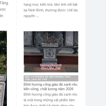
 Tầng
hạng mục kiến trúc tâm linh nổi bật
gược
tại Ninh Bình, thường được chế tác
ôn
nguyên ...
MẪU LƯ HƯƠNG ĐÁ ĐẸP PHONG THỦY
TÂM LINH ĐỒ THỜ
Đỉnh hương công giáo đá xanh rêu
bền vững, chất lượng năm 2026
Đỉnh hương công giáo đá xanh rêu
là một trong những vật phẩm tâm
linh được thiết kế dành riêng cho