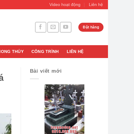
Video hoạt động
Liên hệ
Đặt hàng
HONG THỦY
CÔNG TRÌNH
LIÊN HỆ
Bài viết mới
á