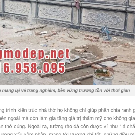
 mang lại vẻ trang nghiêm, bền vững trường tồn với thời gian
 trình kiến trúc nhà thờ họ không chỉ giúp phân chia ranh g
bên ngoài mà còn làm gia tăng giá trị thẩm mỹ cho không gi
an thờ cúng. Ngoài ra, tường rào đá còn được ví như “lá chắ
 lượng xấu xâm nhập, mang tới vượng khí tốt, những điều 