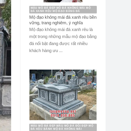
MẪU MỘ ĐÁ ĐẸP MỘ ĐÁ KHÔNG MÁI MỘ
ĐÁ XANH RÊU MỘ ĐẠO BẰNG ĐÁ
Mộ đạo không mái đá xanh rêu bền
vững, trang nghiêm, ý nghĩa
Mộ đạo không mái đá xanh rêu là
một trong những mẫu mộ đạo bằng
đá nổi bật đang được rất nhiều
khách hàng ưu ...
MẪU MỘ ĐÁ ĐẸP MẪU MỘ ĐÁ ĐÔI ĐẸP MỘ
ĐÁ HẬU BÀNH MỘ ĐÁ KHÔNG MÁI