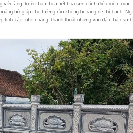
ng với tầng dưới chạm hoạ tiết hoa sen cách điệu mềm mại.
khoảng hở giúp cho tường rào không bị nặng nề, bí bách. N
đẹp tinh xảo, nhẹ nhàng, thanh thoát nhưng vẫn đảm bảo sự t