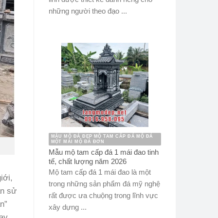
những người theo đạo ...
MẪU MỘ ĐÁ ĐẸP MỘ TAM CẤP ĐÁ MỘ ĐÁ
MỘT MÁI MỘ ĐÁ ĐƠN
Mẫu mộ tam cấp đá 1 mái đao tinh
tế, chất lượng năm 2026
Mộ tam cấp đá 1 mái đao là một
iới,
trong những sản phẩm đá mỹ nghệ
an sử
rất được ưa chuộng trong lĩnh vực
n”
xây dựng ...
may