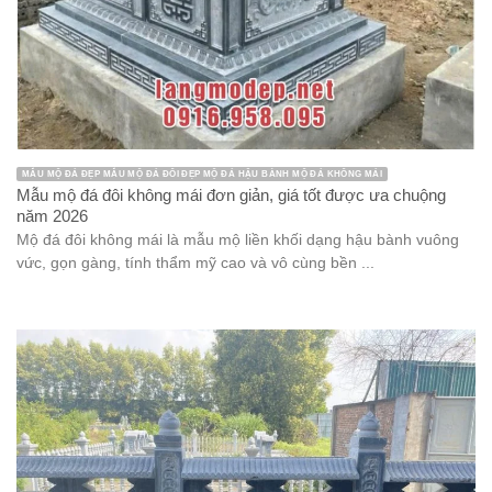
MẪU MỘ ĐÁ ĐẸP MẪU MỘ ĐÁ ĐÔI ĐẸP MỘ ĐÁ HẬU BÀNH MỘ ĐÁ KHÔNG MÁI
Mẫu mộ đá đôi không mái đơn giản, giá tốt được ưa chuộng
năm 2026
Mộ đá đôi không mái là mẫu mộ liền khối dạng hậu bành vuông
vức, gọn gàng, tính thẩm mỹ cao và vô cùng bền ...