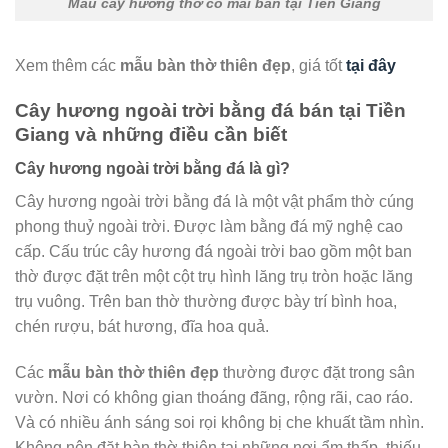
Mẫu cây hương thờ có mái bán tại Tiền Giang
Xem thêm các
mẫu bàn thờ thiên đẹp
, giá tốt
tại đây
Cây hương ngoài trời bằng đá bán tại Tiền
Giang và những điều cần biết
Cây hương ngoài trời bằng đá là gì?
Cây hương ngoài trời bằng đá là một vật phẩm thờ cúng
phong thuỷ ngoài trời. Được làm bằng đá mỹ nghệ cao
cấp. Cấu trúc cây hương đá ngoài trời bao gồm một ban
thờ được đặt trên một cột trụ hình lăng trụ tròn hoặc lăng
trụ vuông. Trên ban thờ thường được bày trí bình hoa,
chén rượu, bát hương, đĩa hoa quả.
Các
mẫu bàn thờ thiên đẹp
thường được đặt trong sân
vườn. Nơi có không gian thoáng đãng, rộng rãi, cao ráo.
Và có nhiều ánh sáng soi rọi không bị che khuất tầm nhìn.
Không nên đặt bàn thờ thiên tại những nơi ẩm thấp, thiếu