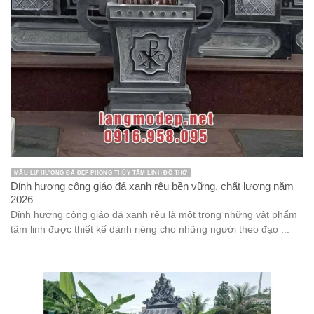
MẪU LƯ HƯƠNG ĐÁ ĐẸP PHONG THỦY TÂM LINH ĐỒ THỜ
Đỉnh hương công giáo đá xanh rêu bền vững, chất lượng năm
2026
Đỉnh hương công giáo đá xanh rêu là một trong những vật phẩm
tâm linh được thiết kế dành riêng cho những người theo đạo ...