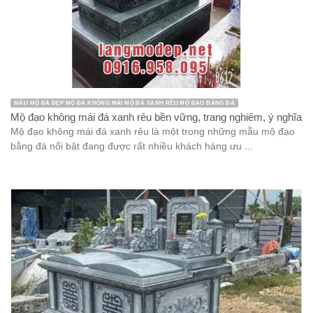
MẪU MỘ ĐÁ ĐẸP MỘ ĐÁ KHÔNG MÁI MỘ ĐÁ XANH RÊU MỘ ĐẠO BẰNG ĐÁ
Mộ đạo không mái đá xanh rêu bền vững, trang nghiêm, ý nghĩa
Mộ đạo không mái đá xanh rêu là một trong những mẫu mộ đạo
bằng đá nổi bật đang được rất nhiều khách hàng ưu ...