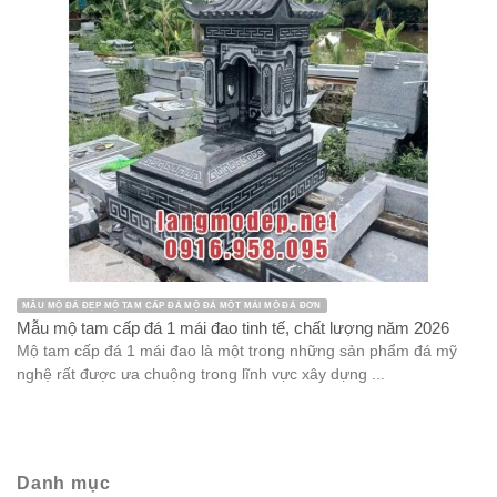
MẪU MỘ ĐÁ ĐẸP MỘ TAM CẤP ĐÁ MỘ ĐÁ MỘT MÁI MỘ ĐÁ ĐƠN
Mẫu mộ tam cấp đá 1 mái đao tinh tế, chất lượng năm 2026
Mộ tam cấp đá 1 mái đao là một trong những sản phẩm đá mỹ
nghệ rất được ưa chuộng trong lĩnh vực xây dựng ...
Danh mục