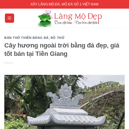
Skip
XÂY LĂNG MỘ ĐÁ, MỘ ĐÁ SỐ 1 VIỆT NAM
to
content
BÀN THỜ THIÊN BẰNG ĐÁ
,
ĐỒ THỜ
Cây hương ngoài trời bằng đá đẹp, giá
tốt bán tại Tiền Giang