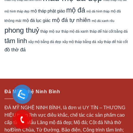
mộ đá
mộ tháp phật giáo
mộ đá
mộ hình tháp đẹp
mộ đá hình tháp
mộ đá tự nhiên
mộ đá lục giác
không mái
mộ đá xanh rêu
phong thuỷ
tháp mộ sư
tháp mộ đá xanh
tháp để hài cốt bằng đá
tâm linh
xây mộ bằng đá đẹp
xây tháp để hài cốt
xây mộ tháp bằng đá
đồ thờ đá
Đá Mỹ Nghệ Ninh Bình
ĐÁ MỸ NGHỆ NINH BÌNH, là đơn vị UY TÍN – THƯƠNG
HIỆU trong lĩnh vực điêu khắc, chế tác các sản phẩm cao
cấp từ đá: Mẫu
Lăng mộ đá
đẹp;
Mộ đá
; Cột đá Nhà thờ
họ/Đình Chùa, Từ Đường, Bảo điện, Công trình tâm linh;