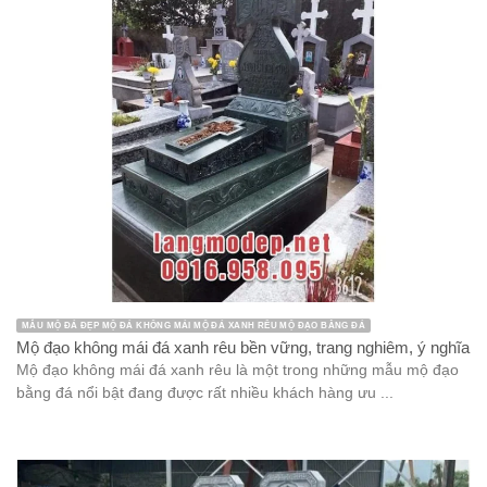
MẪU MỘ ĐÁ ĐẸP MỘ ĐÁ KHÔNG MÁI MỘ ĐÁ XANH RÊU MỘ ĐẠO BẰNG ĐÁ
Mộ đạo không mái đá xanh rêu bền vững, trang nghiêm, ý nghĩa
Mộ đạo không mái đá xanh rêu là một trong những mẫu mộ đạo
bằng đá nổi bật đang được rất nhiều khách hàng ưu ...