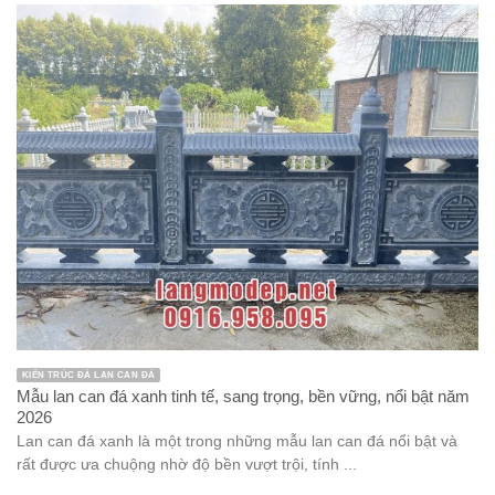
KIẾN TRÚC ĐÁ LAN CAN ĐÁ
Mẫu lan can đá xanh tinh tế, sang trọng, bền vững, nổi bật năm
2026
Lan can đá xanh là một trong những mẫu lan can đá nổi bật và
rất được ưa chuộng nhờ độ bền vượt trội, tính ...