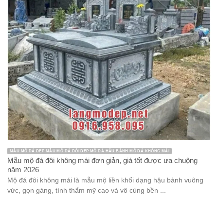
MẪU MỘ ĐÁ ĐẸP MẪU MỘ ĐÁ ĐÔI ĐẸP MỘ ĐÁ HẬU BÀNH MỘ ĐÁ KHÔNG MÁI
Mẫu mộ đá đôi không mái đơn giản, giá tốt được ưa chuộng
năm 2026
Mộ đá đôi không mái là mẫu mộ liền khối dạng hậu bành vuông
vức, gọn gàng, tính thẩm mỹ cao và vô cùng bền ...