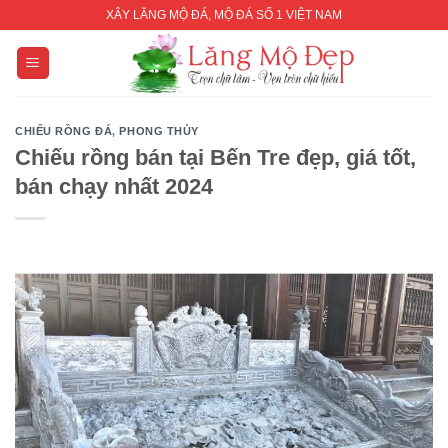
Skip
XÂY LĂNG MỘ ĐÁ, MỘ ĐÁ SỐ 1 VIỆT NAM
to
content
CHIẾU RỒNG ĐÁ
,
PHONG THỦY
Chiếu rồng bán tại Bến Tre đẹp, giá tốt,
bán chạy nhất 2024