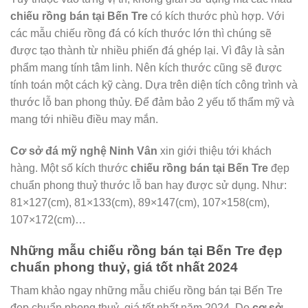
chiếu rồng bán tại Bến Tre
có kích thước phù hợp. Với
các mẫu chiếu rồng đá có kích thước lớn thì chúng sẽ
được tạo thành từ nhiều phiến đá ghép lại. Vì đây là sản
phẩm mang tính tâm linh. Nên kích thước cũng sẽ được
tính toán một cách kỹ càng. Dựa trên diện tích công trình và
thước lỗ ban phong thủy. Để đảm bảo 2 yếu tố thẩm mỹ và
mang tới nhiều điều may mắn.
Cơ sở đá mỹ nghệ Ninh Vân
xin giới thiệu tới khách
hàng. Một số kích thước
chiếu rồng bán tại Bến Tre
đẹp
chuẩn phong thuỷ thước lỗ ban hay được sử dụng. Như:
81×127(cm), 81×133(cm), 89×147(cm), 107×158(cm),
107×172(cm)…
Những mẫu chiếu rồng bán tại Bến Tre đẹp
chuẩn phong thuỷ, giá tốt nhất 2024
Tham khảo ngay những mẫu chiếu rồng bán tại Bến Tre
đẹp chuẩn phong thuỷ, giá tốt nhất năm 2024. Do
cơ sở