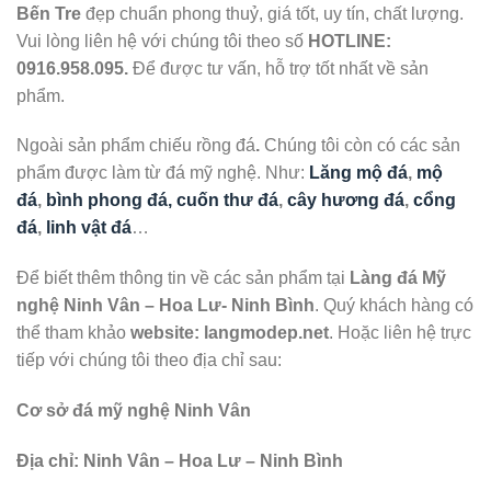
Bến Tre
đẹp chuẩn phong thuỷ, giá tốt, uy tín, chất lượng.
Vui lòng liên hệ với chúng tôi theo số
HOTLINE:
0916.958.095
.
Để được tư vấn, hỗ trợ tốt nhất về sản
phẩm.
Ngoài sản phẩm chiếu rồng đá
.
Chúng tôi còn có các sản
phẩm được làm từ đá mỹ nghệ. Như:
Lăng mộ đá
,
mộ
đá
,
bình phong đá, cuốn thư đá
,
cây hương đá
,
cổng
đá
,
linh vật đá
…
Để biết thêm thông tin về các sản phẩm tại
Làng đá Mỹ
nghệ Ninh Vân – Hoa Lư- Ninh Bình
. Quý khách hàng có
thể tham khảo
website: langmodep.net
. Hoặc liên hệ trực
tiếp với chúng tôi theo địa chỉ sau:
Cơ sở đá mỹ nghệ Ninh Vân
Địa chỉ: Ninh Vân – Hoa Lư – Ninh Bình