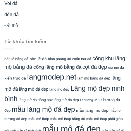
Voi đá
đèn đá
Đồ thờ
Từ khóa tìm kiếm
cổng khu lăng
bàn lễ đá
cuốn thư đá
bàn lễ bằng đá
bình phong đá
mộ bằng đá
cột đá đẹp
cổng lăng mộ bằng đá
giá mộ đá
langmodep.net
lăng
kiến trúc đá
làm mộ bằng đá đẹp
Lăng mộ đẹp ninh
mộ đá
lăng mộ đá đẹp
lăng mộ đẹp
bình
lăng thờ đá dòng họv
lư hương đá
lăng thờ đá đẹp
lư hương đá
mẫu lăng mộ đá đẹp
mẫu lăng mộ đẹp
đẹp
mẫu lư
mẫu mộ tháp bằng đá
mẫu mộ tháp phật giáo
hương đá đẹp
mẫu mộ tháp
mẫu mộ đá đẹp
mẫu mộ tháp đá ninh bình
mẫu tháp mộ đá