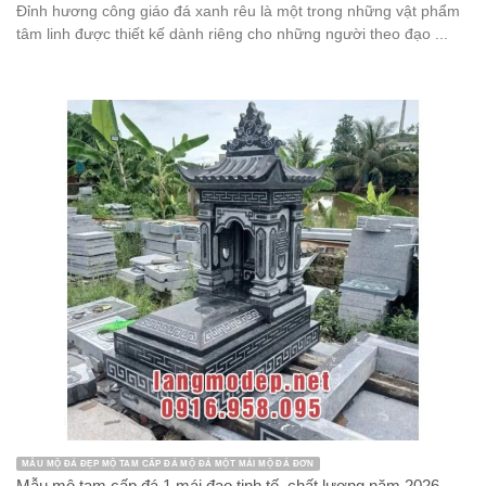
Đỉnh hương công giáo đá xanh rêu là một trong những vật phẩm
tâm linh được thiết kế dành riêng cho những người theo đạo ...
MẪU MỘ ĐÁ ĐẸP MỘ TAM CẤP ĐÁ MỘ ĐÁ MỘT MÁI MỘ ĐÁ ĐƠN
Mẫu mộ tam cấp đá 1 mái đao tinh tế, chất lượng năm 2026