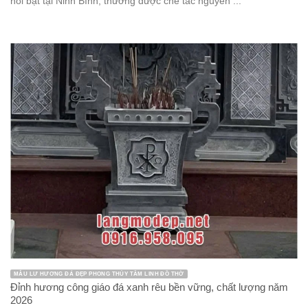
nổi bật tại Ninh Bình, thường được chế tác nguyên ...
MẪU LƯ HƯƠNG ĐÁ ĐẸP PHONG THỦY TÂM LINH ĐỒ THỜ
Đỉnh hương công giáo đá xanh rêu bền vững, chất lượng năm
2026