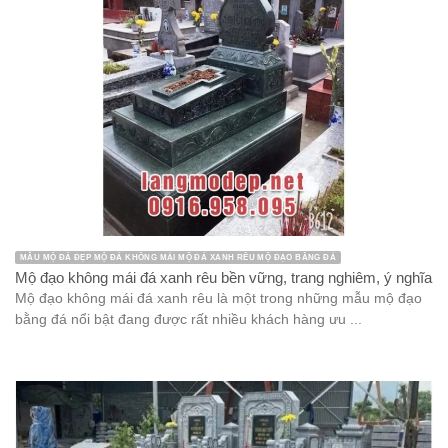
MẪU MỘ ĐÁ ĐẸP MỘ ĐÁ KHÔNG MÁI MỘ ĐÁ XANH RÊU MỘ ĐẠO BẰNG ĐÁ
Mộ đạo không mái đá xanh rêu bền vững, trang nghiêm, ý nghĩa
Mộ đạo không mái đá xanh rêu là một trong những mẫu mộ đạo
bằng đá nổi bật đang được rất nhiều khách hàng ưu ...