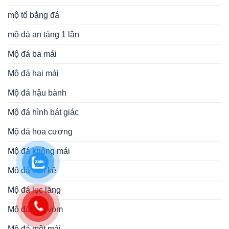
mộ tổ bằng đá
mộ đá an táng 1 lần
Mộ đá ba mái
Mộ đá hai mái
Mộ đá hậu bành
Mộ đá hình bát giác
Mộ đá hoa cương
Mộ đá không mái
Mộ đá liền kề
Mộ đá lục lăng
Mộ đá mái vòm
Mộ đá một mái