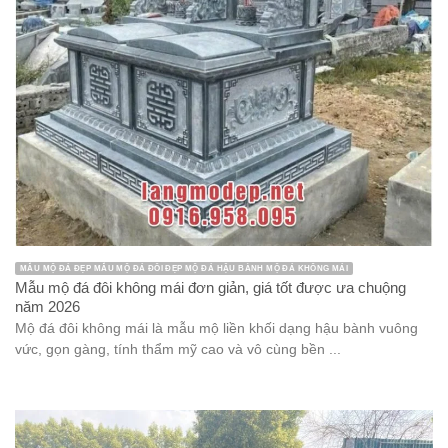
MẪU MỘ ĐÁ ĐẸP MẪU MỘ ĐÁ ĐÔI ĐẸP MỘ ĐÁ HẬU BÀNH MỘ ĐÁ KHÔNG MÁI
Mẫu mộ đá đôi không mái đơn giản, giá tốt được ưa chuộng
năm 2026
Mộ đá đôi không mái là mẫu mộ liền khối dạng hậu bành vuông
vức, gọn gàng, tính thẩm mỹ cao và vô cùng bền ...