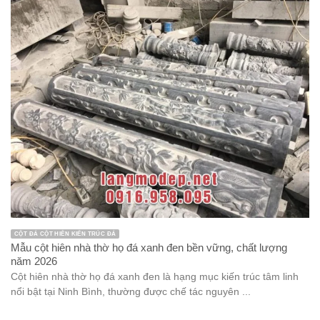
CỘT ĐÁ CỘT HIÊN KIẾN TRÚC ĐÁ
Mẫu cột hiên nhà thờ họ đá xanh đen bền vững, chất lượng
năm 2026
Cột hiên nhà thờ họ đá xanh đen là hạng mục kiến trúc tâm linh
nổi bật tại Ninh Bình, thường được chế tác nguyên ...