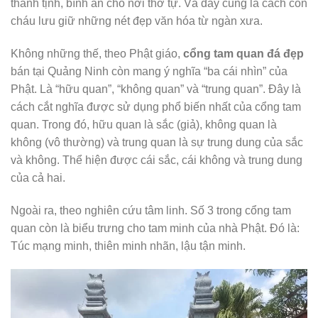
thanh tịnh, bình an cho nơi thờ tự. Và đây cũng là cách con
cháu lưu giữ những nét đẹp văn hóa từ ngàn xưa.
Không những thế, theo Phật giáo,
cổng tam quan đá đẹp
bán tại Quảng Ninh còn mang ý nghĩa “ba cái nhìn” của
Phật. Là “hữu quan”, “không quan” và “trung quan”. Đây là
cách cắt nghĩa được sử dụng phổ biến nhất của cổng tam
quan. Trong đó, hữu quan là sắc (giả), không quan là
không (vô thường) và trung quan là sự trung dung của sắc
và không. Thể hiện được cái sắc, cái không và trung dung
của cả hai.
Ngoài ra, theo nghiên cứu tâm linh. Số 3 trong cổng tam
quan còn là biểu trưng cho tam minh của nhà Phật. Đó là:
Túc mạng minh, thiên minh nhãn, lậu tận minh.