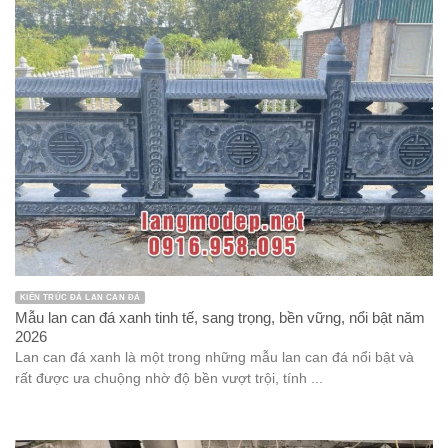
KIẾN TRÚC ĐÁ LAN CAN ĐÁ
Mẫu lan can đá xanh tinh tế, sang trọng, bền vững, nổi bật năm
2026
Lan can đá xanh là một trong những mẫu lan can đá nổi bật và
rất được ưa chuộng nhờ độ bền vượt trội, tính ...