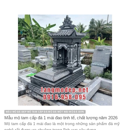
MẪU MỘ ĐÁ ĐẸP MỘ TAM CẤP ĐÁ MỘ ĐÁ MỘT MÁI MỘ ĐÁ ĐƠN
Mẫu mộ tam cấp đá 1 mái đao tinh tế, chất lượng năm 2026
Mộ tam cấp đá 1 mái đao là một trong những sản phẩm đá mỹ
nghệ rất được ưa chuộng trong lĩnh vực xây dựng ...