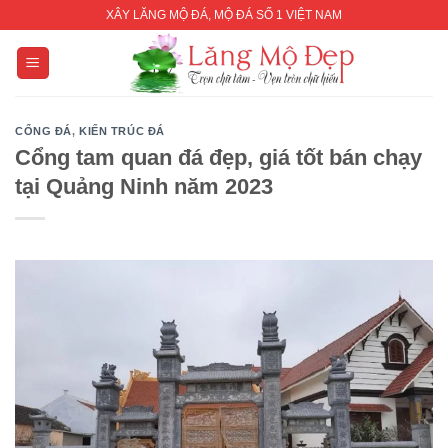
Skip
XÂY LĂNG MỘ ĐÁ, MỘ ĐÁ SỐ 1 VIỆT NAM
to
content
CỔNG ĐÁ
,
KIẾN TRÚC ĐÁ
Cổng tam quan đá đẹp, giá tốt bán chạy
tại Quảng Ninh năm 2023