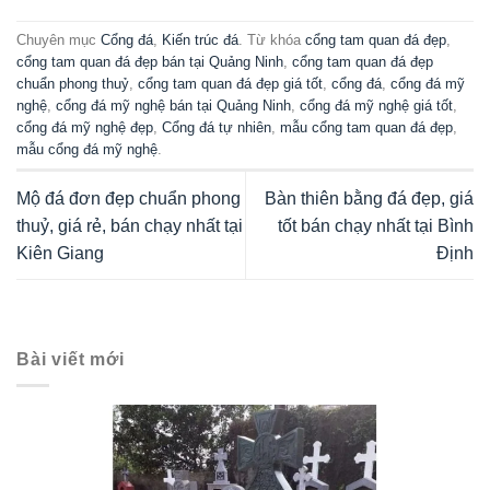
Chuyên mục
Cổng đá
,
Kiến trúc đá
. Từ khóa
cổng tam quan đá đẹp
,
cổng tam quan đá đẹp bán tại Quảng Ninh
,
cổng tam quan đá đẹp
chuẩn phong thuỷ
,
cổng tam quan đá đẹp giá tốt
,
cổng đá
,
cổng đá mỹ
nghệ
,
cổng đá mỹ nghệ bán tại Quảng Ninh
,
cổng đá mỹ nghệ giá tốt
,
cổng đá mỹ nghệ đẹp
,
Cổng đá tự nhiên
,
mẫu cổng tam quan đá đẹp
,
mẫu cổng đá mỹ nghệ
.
Mộ đá đơn đẹp chuẩn phong
Bàn thiên bằng đá đẹp, giá
thuỷ, giá rẻ, bán chạy nhất tại
tốt bán chạy nhất tại Bình
Kiên Giang
Định
Bài viết mới