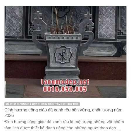
MẪU LƯ HƯƠNG ĐÁ ĐẸP PHONG THỦY TÂM LINH ĐỒ THỜ
Đỉnh hương công giáo đá xanh rêu bền vững, chất lượng năm
2026
Đỉnh hương công giáo đá xanh rêu là một trong những vật phẩm
tâm linh được thiết kế dành riêng cho những người theo đạo ...