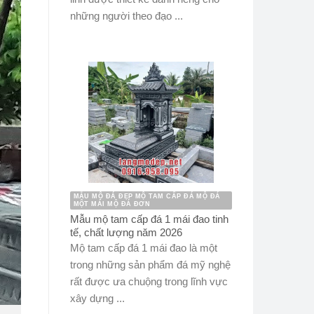
những người theo đạo ...
MẪU MỘ ĐÁ ĐẸP MỘ TAM CẤP ĐÁ MỘ ĐÁ
MỘT MÁI MỘ ĐÁ ĐƠN
Mẫu mộ tam cấp đá 1 mái đao tinh
tế, chất lượng năm 2026
Mộ tam cấp đá 1 mái đao là một
trong những sản phẩm đá mỹ nghệ
rất được ưa chuộng trong lĩnh vực
xây dựng ...