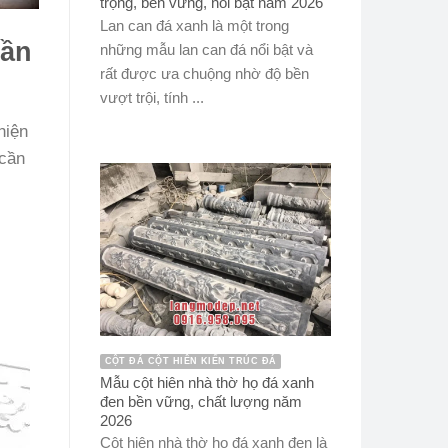
trọng, bền vững, nổi bật năm 2026
Lan can đá xanh là một trong
cần
những mẫu lan can đá nổi bật và
rất được ưa chuộng nhờ độ bền
vượt trội, tính ...
hiện
 cần
CỘT ĐÁ CỘT HIÊN KIẾN TRÚC ĐÁ
Mẫu cột hiên nhà thờ họ đá xanh
đen bền vững, chất lượng năm
2026
Cột hiên nhà thờ họ đá xanh đen là