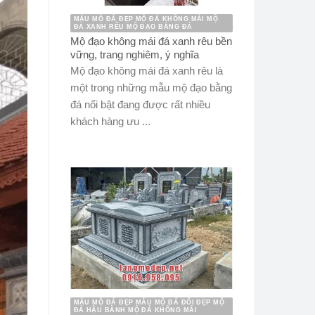
MẪU MỘ ĐÁ ĐẸP MỘ ĐÁ KHÔNG MÁI MỘ
ĐÁ XANH RÊU MỘ ĐẠO BẰNG ĐÁ
Mộ đạo không mái đá xanh rêu bền
vững, trang nghiêm, ý nghĩa
Mộ đạo không mái đá xanh rêu là
một trong những mẫu mộ đạo bằng
đá nổi bật đang được rất nhiều
khách hàng ưu ...
MẪU MỘ ĐÁ ĐẸP MẪU MỘ ĐÁ ĐÔI ĐẸP MỘ
ĐÁ HẬU BÀNH MỘ ĐÁ KHÔNG MÁI