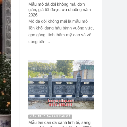
Mẫu mộ đá đôi không mái đơn
giản, giá tốt được ưa chuộng năm
2026
Mộ đá đôi không mái là mẫu mộ
liền khối dạng hậu bành vuông vức,
gọn gàng, tính thẩm mỹ cao và vô
cùng bền ...
KIẾN TRÚC ĐÁ LAN CAN ĐÁ
Mẫu lan can đá xanh tinh tế, sang