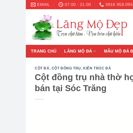
Skip
EMAIL
07:00 - 21:00
0916.958.095
to
content
TRANG CHỦ
LĂNG MỘ ĐÁ
MẪU MỘ ĐÁ 
CỘT ĐÁ
,
CỘT ĐỒNG TRỤ
,
KIẾN TRÚC ĐÁ
Cột đồng trụ nhà thờ h
bán tại Sóc Trăng