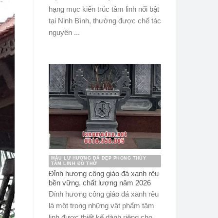
hạng mục kiến trúc tâm linh nổi bật
tại Ninh Bình, thường được chế tác
nguyên ...
MẪU LƯ HƯƠNG ĐÁ ĐẸP PHONG THỦY
TÂM LINH ĐỒ THỜ
Đỉnh hương công giáo đá xanh rêu
bền vững, chất lượng năm 2026
Đỉnh hương công giáo đá xanh rêu
là một trong những vật phẩm tâm
linh được thiết kế dành riêng cho