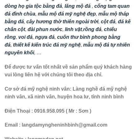
dòng họ gia tộc bằng đá
,
lăng mộ đá
,
cổng tam quan
đá đình chùa
,
mẫu mộ đá mỹ nghệ đẹp
,
mẫu mộ tháp
bằng đá
,
cây hương thờ thiên ngoài trời
,
cột đá
,
đá kê
chân cột
,
đài phun nước
,
linh vật
,
rồng đá
,
chiếu
rồng
,
voi đá
,
ngựa đá
,
cuốn thư bình phong bằng
đá
,
thiết kế kiến trúc đá mỹ nghệ
,
mẫu mộ đá tự nhiên
nguyên khối
, …
Để được tư vấn tốt nhất về sản phẩm quý khách hàng
vui lòng liên hệ với chúng tôi theo địa chỉ.
Cơ sở đá mỹ nghệ ninh vân:
Làng nghề đá mỹ nghệ
ninh vân, xã ninh vân, huyện hoa lư, tỉnh ninh bình
Điện Thoại : 0916.958.095 ( Mr : Sơn )
Email : langdamyngheninhbinh@gmail.com