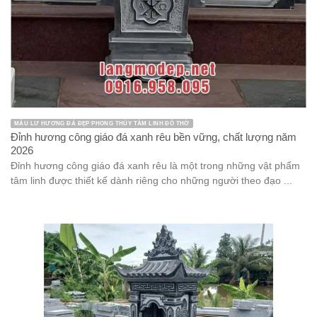
MẪU LƯ HƯƠNG ĐÁ ĐẸP PHONG THỦY TÂM LINH ĐỒ THỜ
Đỉnh hương công giáo đá xanh rêu bền vững, chất lượng năm
2026
Đỉnh hương công giáo đá xanh rêu là một trong những vật phẩm
tâm linh được thiết kế dành riêng cho những người theo đạo ...