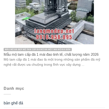
MẪU MỘ ĐÁ ĐẸP MỘ TAM CẤP ĐÁ MỘ ĐÁ MỘT MÁI MỘ ĐÁ ĐƠN
Mẫu mộ tam cấp đá 1 mái đao tinh tế, chất lượng năm 2026
Mộ tam cấp đá 1 mái đao là một trong những sản phẩm đá mỹ
nghệ rất được ưa chuộng trong lĩnh vực xây dựng ...
Danh mục
bàn ghế đá