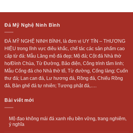
Đá Mỹ Nghệ Ninh Bình
ĐÁ MỸ NGHỆ NINH BÌNH, là đơn vị UY TÍN – THƯƠNG
HIỆU trong lĩnh vực điêu khắc, chế tác các sản phẩm cao
cấp từ đá: Mẫu
Lăng mộ đá
đẹp;
Mộ đá
; Cột đá Nhà thờ
họ/Đình Chùa, Từ Đường, Bảo điện, Công trình tâm linh;
Mẫu Cổng đá cho Nhà thờ tổ, Từ đường, Cổng làng; Cuốn
thư đá;
Lan can đá
, Lư hương đá, Rồng đá, Chiếu Rồng
đá, Bàn ghế đá tự nhiên; Tượng phật đá,….
Bài viết mới
Mộ đạo không mái đá xanh rêu bền vững, trang nghiêm,
ý nghĩa