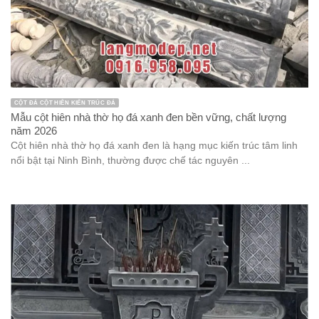
CỘT ĐÁ CỘT HIÊN KIẾN TRÚC ĐÁ
Mẫu cột hiên nhà thờ họ đá xanh đen bền vững, chất lượng
năm 2026
Cột hiên nhà thờ họ đá xanh đen là hạng mục kiến trúc tâm linh
nổi bật tại Ninh Bình, thường được chế tác nguyên ...