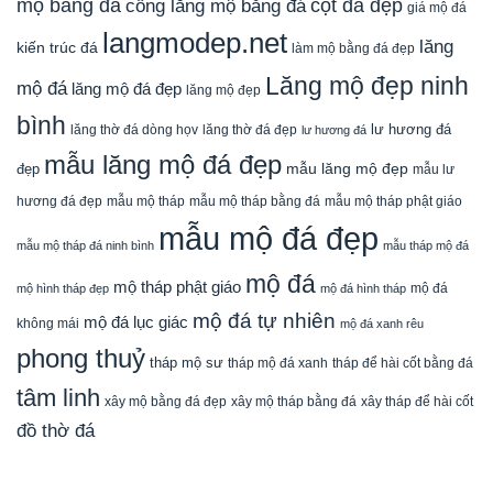
mộ bằng đá
cột đá đẹp
cổng lăng mộ bằng đá
giá mộ đá
langmodep.net
lăng
kiến trúc đá
làm mộ bằng đá đẹp
Lăng mộ đẹp ninh
mộ đá
lăng mộ đá đẹp
lăng mộ đẹp
bình
lăng thờ đá dòng họv
lư hương đá
lăng thờ đá đẹp
lư hương đá
mẫu lăng mộ đá đẹp
mẫu lăng mộ đẹp
đẹp
mẫu lư
mẫu mộ tháp bằng đá
mẫu mộ tháp phật giáo
hương đá đẹp
mẫu mộ tháp
mẫu mộ đá đẹp
mẫu mộ tháp đá ninh bình
mẫu tháp mộ đá
mộ đá
mộ tháp phật giáo
mộ đá
mộ hình tháp đẹp
mộ đá hình tháp
mộ đá tự nhiên
mộ đá lục giác
không mái
mộ đá xanh rêu
phong thuỷ
tháp mộ sư
tháp mộ đá xanh
tháp để hài cốt bằng đá
tâm linh
xây mộ bằng đá đẹp
xây tháp để hài cốt
xây mộ tháp bằng đá
đồ thờ đá