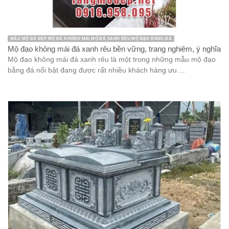
MẪU MỘ ĐÁ ĐẸP MỘ ĐÁ KHÔNG MÁI MỘ ĐÁ XANH RÊU MỘ ĐẠO BẰNG ĐÁ
Mộ đạo không mái đá xanh rêu bền vững, trang nghiêm, ý nghĩa
Mộ đạo không mái đá xanh rêu là một trong những mẫu mộ đạo
bằng đá nổi bật đang được rất nhiều khách hàng ưu ...