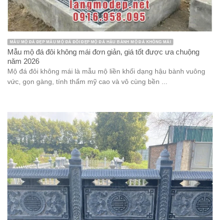
MẪU MỘ ĐÁ ĐẸP MẪU MỘ ĐÁ ĐÔI ĐẸP MỘ ĐÁ HẬU BÀNH MỘ ĐÁ KHÔNG MÁI
Mẫu mộ đá đôi không mái đơn giản, giá tốt được ưa chuộng
năm 2026
Mộ đá đôi không mái là mẫu mộ liền khối dạng hậu bành vuông
vức, gọn gàng, tính thẩm mỹ cao và vô cùng bền ...