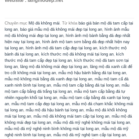
Website : langmodep.net
Chuyên mục
Mộ đá không mái
. Từ khóa
báo giá bán mộ đá tam cấp tại
long an
,
báo giá mẫu mộ đá không mái đẹp tại long an
,
hình ảnh mẫu
mộ đá không mái đẹp tại long an
,
hình ảnh mộ bành bằng đá đẹp nhất
hiện nay tại long an
,
hình ảnh mộ tam sơn bằng đá đẹp nhất hiện nay
tại long an
,
hình ảnh mộ đá tam cấp đẹp tại long an
,
kích thước mộ
bành đá tại long an
,
kích thước mộ đá không mái tại long an
,
kích
thước mộ đá tam cấp đẹp tại long an
,
kích thước mộ đá tam sơn tại
long an
,
lăng mộ đá không mái đẹp tại long an
,
lăng mộ đá xanh cất để
tro cốt không mái tại long an
,
mẫu mộ hậu bành bằng đá tại long an
,
mẫu mộ không mái bằng đá xanh đẹp tại long an
,
mẫu mộ tam cấ đá
xanh ninh bình tại long an
,
mẫu mộ tam cấp bằng đá tại long an
,
mẫu
mộ tam cấp bằng đá trắng tại long an
,
mẫu mộ tam cấp bằng đá tự
nhiên nguyên khối tại long an
,
mẫu mộ tam cấp bằng đá xanh tại long
an
,
mẫu mộ tam cấp đẹp tại long an
,
mẫu mộ đá chạm khắc không mái
tại long an
,
mẫu mộ đá hậu bành tại long an
,
mẫu mộ đá khối không
mái tại long an
,
mẫu mộ đá không mái tam cấp tại long an
,
mẫu mộ đá
không mái đẹp tại long an
,
mẫu mộ đá mỹ nghệ không mái tại long an
,
mẫu mộ đá mỹ nghệ ninh bình không mái tại long an
,
mẫu mộ đá mỹ
nghệ ninh bình tại long an
,
mẫu mộ đá mỹ nghệ tam cấp tại long an
,