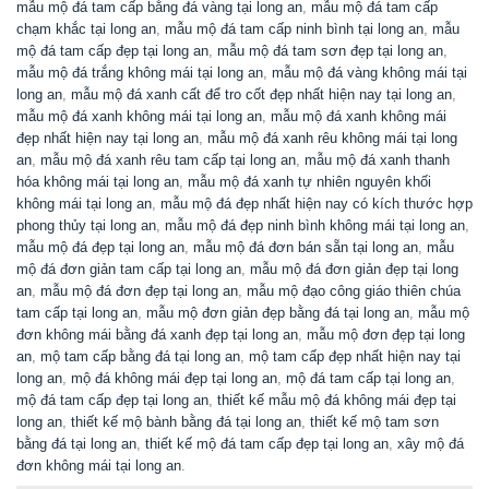
mẫu mộ đá tam cấp bằng đá vàng tại long an
,
mẫu mộ đá tam cấp
chạm khắc tại long an
,
mẫu mộ đá tam cấp ninh bình tại long an
,
mẫu
mộ đá tam cấp đẹp tại long an
,
mẫu mộ đá tam sơn đẹp tại long an
,
mẫu mộ đá trắng không mái tại long an
,
mẫu mộ đá vàng không mái tại
long an
,
mẫu mộ đá xanh cất để tro cốt đẹp nhất hiện nay tại long an
,
mẫu mộ đá xanh không mái tại long an
,
mẫu mộ đá xanh không mái
đẹp nhất hiện nay tại long an
,
mẫu mộ đá xanh rêu không mái tại long
an
,
mẫu mộ đá xanh rêu tam cấp tại long an
,
mẫu mộ đá xanh thanh
hóa không mái tại long an
,
mẫu mộ đá xanh tự nhiên nguyên khối
không mái tại long an
,
mẫu mộ đá đẹp nhất hiện nay có kích thước hợp
phong thủy tại long an
,
mẫu mộ đá đẹp ninh bình không mái tại long an
,
mẫu mộ đá đẹp tại long an
,
mẫu mộ đá đơn bán sẵn tại long an
,
mẫu
mộ đá đơn giản tam cấp tại long an
,
mẫu mộ đá đơn giản đẹp tại long
an
,
mẫu mộ đá đơn đẹp tại long an
,
mẫu mộ đạo công giáo thiên chúa
tam cấp tại long an
,
mẫu mộ đơn giản đẹp bằng đá tại long an
,
mẫu mộ
đơn không mái bằng đá xanh đẹp tại long an
,
mẫu mộ đơn đẹp tại long
an
,
mộ tam cấp bằng đá tại long an
,
mộ tam cấp đẹp nhất hiện nay tại
long an
,
mộ đá không mái đẹp tại long an
,
mộ đá tam cấp tại long an
,
mộ đá tam cấp đẹp tại long an
,
thiết kế mẫu mộ đá không mái đẹp tại
long an
,
thiết kế mộ bành bằng đá tại long an
,
thiết kế mộ tam sơn
bằng đá tại long an
,
thiết kế mộ đá tam cấp đẹp tại long an
,
xây mộ đá
đơn không mái tại long an
.