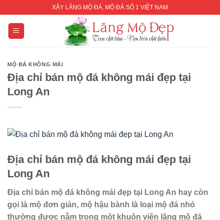
Skip
XÂY LĂNG MỘ ĐÁ, MỘ ĐÁ SỐ 1 VIỆT NAM
to
content
MỘ ĐÁ KHÔNG MÁI
Địa chỉ bán mộ đá không mái đẹp tại
Long An
Địa chỉ bán mộ đá
không mái
đẹp
tại
Long An
Địa chỉ bán mộ đá
không mái
đẹp
tại Long An hay còn
gọi là mộ
đơn giản
,
mộ
hậu bành
là loại mộ đá nhỏ
thường được nằm trong một khuôn viên lăng mộ đá