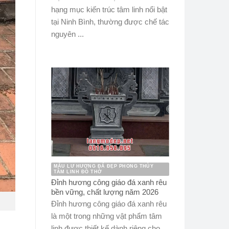
hạng mục kiến trúc tâm linh nổi bật
tại Ninh Bình, thường được chế tác
nguyên ...
MẪU LƯ HƯƠNG ĐÁ ĐẸP PHONG THỦY
TÂM LINH ĐỒ THỜ
Đỉnh hương công giáo đá xanh rêu
bền vững, chất lượng năm 2026
Đỉnh hương công giáo đá xanh rêu
là một trong những vật phẩm tâm
linh được thiết kế dành riêng cho