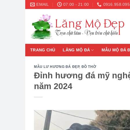
Skip
EMAIL
07:00 - 21:00
0916.958.095
to
content
TRANG CHỦ
LĂNG MỘ ĐÁ
MẪU MỘ ĐÁ 
MẪU LƯ HƯƠNG ĐÁ ĐẸP
,
ĐỒ THỜ
Đỉnh hương đá mỹ nghệ 
năm 2024