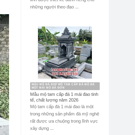
những người theo đạo ...
MẪU MỘ ĐÁ ĐẸP MỘ TAM CẤP ĐÁ MỘ ĐÁ
MỘT MÁI MỘ ĐÁ ĐƠN
Mẫu mộ tam cấp đá 1 mái đao tinh
tế, chất lượng năm 2026
Mộ tam cấp đá 1 mái đao là một
trong những sản phẩm đá mỹ nghệ
rất được ưa chuộng trong lĩnh vực
xây dựng ...