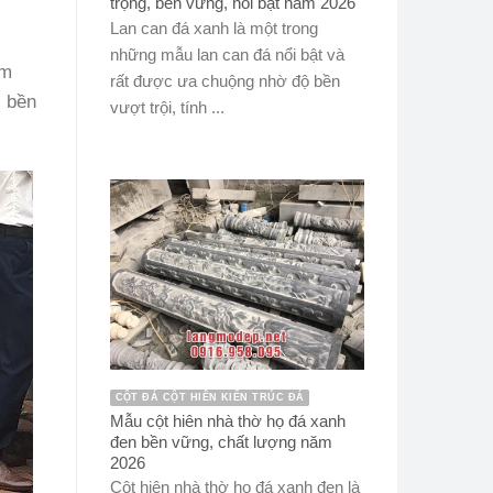
trọng, bền vững, nổi bật năm 2026
Lan can đá xanh là một trong
những mẫu lan can đá nổi bật và
ăm
rất được ưa chuộng nhờ độ bền
, bền
vượt trội, tính ...
CỘT ĐÁ CỘT HIÊN KIẾN TRÚC ĐÁ
Mẫu cột hiên nhà thờ họ đá xanh
đen bền vững, chất lượng năm
2026
Cột hiên nhà thờ họ đá xanh đen là