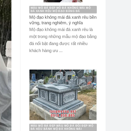
MẪU MỘ ĐÁ ĐẸP MỘ ĐÁ KHÔNG MÁI MỘ
ĐÁ XANH RÊU MỘ ĐẠO BẰNG ĐÁ
Mộ đạo không mái đá xanh rêu bền
vững, trang nghiêm, ý nghĩa
Mộ đạo không mái đá xanh rêu là
một trong những mẫu mộ đạo bằng
đá nổi bật đang được rất nhiều
khách hàng ưu ...
MẪU MỘ ĐÁ ĐẸP MẪU MỘ ĐÁ ĐÔI ĐẸP MỘ
ĐÁ HẬU BÀNH MỘ ĐÁ KHÔNG MÁI