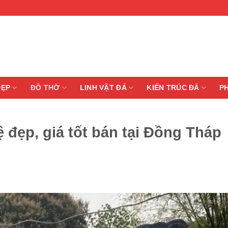
ĐẸP
ĐỒ THỜ
LINH VẬT ĐÁ
KIẾN TRÚC ĐÁ
P
đẹp, giá tốt bán tại Đồng Tháp