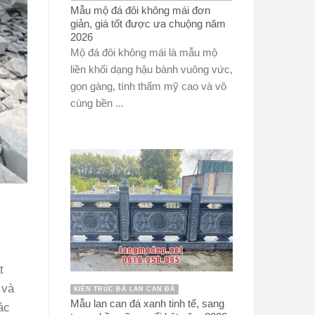
Mẫu mộ đá đôi không mái đơn
giản, giá tốt được ưa chuộng năm
2026
Mộ đá đôi không mái là mẫu mộ
liền khối dạng hậu bành vuông vức,
gọn gàng, tính thẩm mỹ cao và vô
cùng bền ...
t
 và
KIẾN TRÚC ĐÁ LAN CAN ĐÁ
Mẫu lan can đá xanh tinh tế, sang
ác