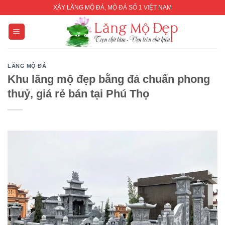
Skip
XÂY LĂNG MỘ ĐÁ, MỘ ĐÁ SỐ 1 VIỆT NAM
to
content
LĂNG MỘ ĐÁ
Khu lăng mộ đẹp bằng đá chuẩn phong
thuỷ, giá rẻ bán tại Phú Thọ