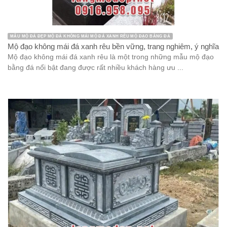
MẪU MỘ ĐÁ ĐẸP MỘ ĐÁ KHÔNG MÁI MỘ ĐÁ XANH RÊU MỘ ĐẠO BẰNG ĐÁ
Mộ đạo không mái đá xanh rêu bền vững, trang nghiêm, ý nghĩa
Mộ đạo không mái đá xanh rêu là một trong những mẫu mộ đạo
bằng đá nổi bật đang được rất nhiều khách hàng ưu ...