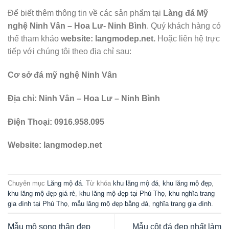
Để biết thêm thông tin về các sản phẩm tại
Làng đá Mỹ
nghệ Ninh Vân – Hoa Lư- Ninh Bình
. Quý khách hàng có
thể tham khảo
website: langmodep.net.
Hoặc liên hệ trực
tiếp với chúng tôi theo địa chỉ sau:
Cơ sở đá mỹ nghệ Ninh Vân
Địa chỉ: Ninh Vân – Hoa Lư – Ninh Bình
Điện Thoại:
0916.958.095
Website: langmodep.net
Chuyên mục
Lăng mộ đá
. Từ khóa
khu lăng mộ đá
,
khu lăng mộ đẹp
,
khu lăng mộ đẹp giá rẻ
,
khu lăng mộ đẹp tại Phú Thọ
,
khu nghĩa trang
gia đình tại Phú Thọ
,
mẫu lăng mộ đẹp bằng đá
,
nghĩa trang gia đình
.
Mẫu mộ song thân đẹp
Mẫu cột đá đẹp nhất làm