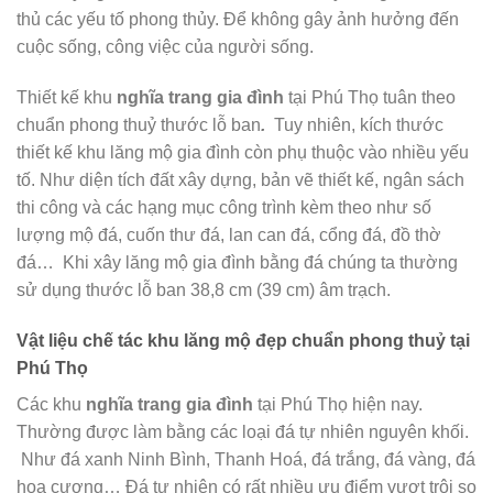
thủ các yếu tố phong thủy. Để không gây ảnh hưởng đến
cuộc sống, công việc của người sống.
Thiết kế khu
nghĩa trang gia đình
tại Phú Thọ tuân theo
chuẩn phong thuỷ thước lỗ ban
.
Tuy nhiên, kích thước
thiết kế khu lăng mộ gia đình còn phụ thuộc vào nhiều yếu
tố. Như diện tích đất xây dựng, bản vẽ thiết kế, ngân sách
thi công và các hạng mục công trình kèm theo như số
lượng mộ đá, cuốn thư đá, lan can đá, cổng đá, đồ thờ
đá… Khi xây lăng mộ gia đình bằng đá chúng ta thường
sử dụng thước lỗ ban 38,8 cm (39 cm) âm trạch.
Vật liệu chế tác khu lăng mộ đẹp chuẩn phong thuỷ tại
Phú Thọ
Các khu
nghĩa trang gia đình
tại Phú Thọ hiện nay.
Thường được làm bằng các loại đá tự nhiên nguyên khối.
Như đá xanh Ninh Bình, Thanh Hoá, đá trắng, đá vàng, đá
hoa cương… Đá tự nhiên có rất nhiều ưu điểm vượt trội so