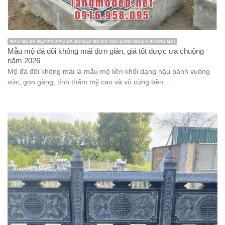
MẪU MỘ ĐÁ ĐẸP MẪU MỘ ĐÁ ĐÔI ĐẸP MỘ ĐÁ HẬU BÀNH MỘ ĐÁ KHÔNG MÁI
Mẫu mộ đá đôi không mái đơn giản, giá tốt được ưa chuộng
năm 2026
Mộ đá đôi không mái là mẫu mộ liền khối dạng hậu bành vuông
vức, gọn gàng, tính thẩm mỹ cao và vô cùng bền ...