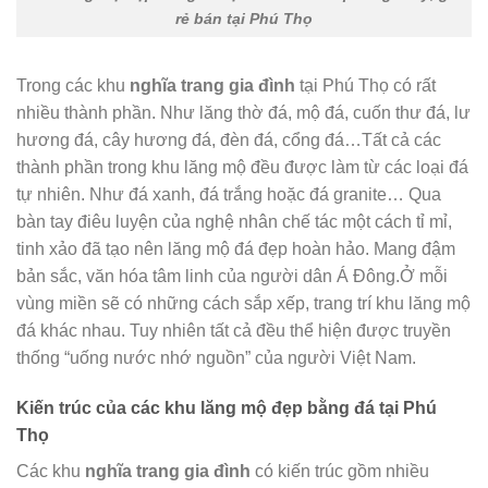
rẻ bán tại Phú Thọ
Trong các khu
nghĩa trang gia đình
tại Phú Thọ có rất
nhiều thành phần. Như lăng thờ đá, mộ đá, cuốn thư đá, lư
hương đá, cây hương đá, đèn đá, cổng đá…Tất cả các
thành phần trong khu lăng mộ đều được làm từ các loại đá
tự nhiên. Như đá xanh, đá trắng hoặc đá granite… Qua
bàn tay điêu luyện của nghệ nhân chế tác một cách tỉ mỉ,
tinh xảo đã tạo nên lăng mộ đá đẹp hoàn hảo. Mang đậm
bản sắc, văn hóa tâm linh của người dân Á Đông.Ở mỗi
vùng miền sẽ có những cách sắp xếp, trang trí khu lăng mộ
đá khác nhau. Tuy nhiên tất cả đều thể hiện được truyền
thống “uống nước nhớ nguồn” của người Việt Nam.
Kiến trúc của các khu lăng mộ đẹp bằng đá tại Phú
Thọ
Các khu
nghĩa trang gia đình
có kiến trúc gồm nhiều