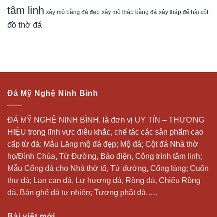
tâm linh
xây mộ bằng đá đẹp
xây tháp để hài cốt
xây mộ tháp bằng đá
đồ thờ đá
Đá Mỹ Nghệ Ninh Bình
ĐÁ MỸ NGHỆ NINH BÌNH, là đơn vị UY TÍN – THƯƠNG
HIỆU trong lĩnh vực điêu khắc, chế tác các sản phẩm cao
cấp từ đá: Mẫu
Lăng mộ đá
đẹp;
Mộ đá
; Cột đá Nhà thờ
họ/Đình Chùa, Từ Đường, Bảo điện, Công trình tâm linh;
Mẫu Cổng đá cho Nhà thờ tổ, Từ đường, Cổng làng; Cuốn
thư đá;
Lan can đá
, Lư hương đá, Rồng đá, Chiếu Rồng
đá, Bàn ghế đá tự nhiên; Tượng phật đá,….
Bài viết mới