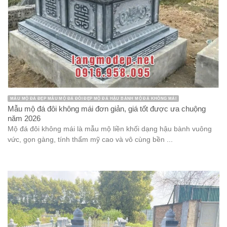
MẪU MỘ ĐÁ ĐẸP MẪU MỘ ĐÁ ĐÔI ĐẸP MỘ ĐÁ HẬU BÀNH MỘ ĐÁ KHÔNG MÁI
Mẫu mộ đá đôi không mái đơn giản, giá tốt được ưa chuộng
năm 2026
Mộ đá đôi không mái là mẫu mộ liền khối dạng hậu bành vuông
vức, gọn gàng, tính thẩm mỹ cao và vô cùng bền ...