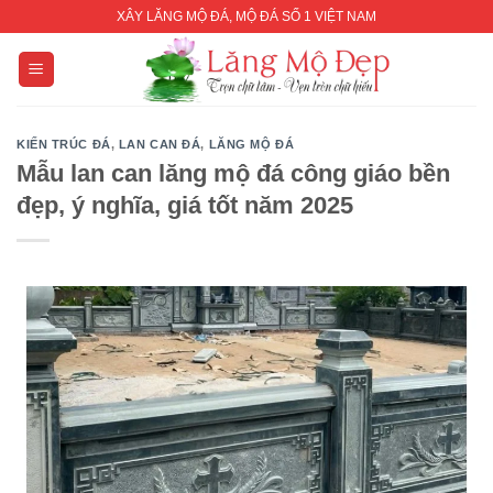
Skip
XÂY LĂNG MỘ ĐÁ, MỘ ĐÁ SỐ 1 VIỆT NAM
to
content
KIẾN TRÚC ĐÁ
,
LAN CAN ĐÁ
,
LĂNG MỘ ĐÁ
Mẫu lan can lăng mộ đá công giáo bền
đẹp, ý nghĩa, giá tốt năm 2025