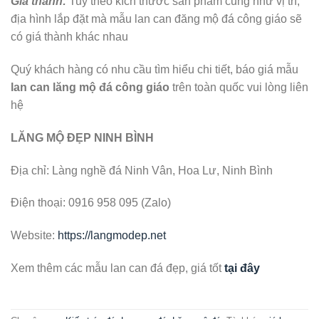
Giá thành:
Tuỳ theo kích thước sản phẩm cũng như vị trí,
địa hình lắp đặt mà mẫu lan can đăng mộ đá công giáo sẽ
có giá thành khác nhau
Quý khách hàng có nhu cầu tìm hiểu chi tiết, báo giá mẫu
lan can lăng mộ đá công giáo
trên toàn quốc vui lòng liên
hệ
LĂNG MỘ ĐẸP NINH BÌNH
Địa chỉ: Làng nghề đá Ninh Vân, Hoa Lư, Ninh Bình
Điện thoại: 0916 958 095 (Zalo)
Website:
https://langmodep.net
Xem thêm các mẫu lan can đá đẹp, giá tốt
tại đây