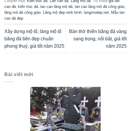
Chuyên mục
Kiến trúc đá
,
Lan can đá
,
Lăng mộ đá
. Từ khóa
giá lan
can đá
,
kiến trúc đá
,
lan can lăng mộ đá
,
lan can lăng mộ đá công giáo
,
lăng mộ đá công giáo
,
Lăng mộ đẹp ninh bình
,
langmodep.net
,
Mẫu lan
can đá đẹp
.
Xây dựng mộ tổ, lăng mộ tổ
Bàn thờ thiên bằng đá vàng
bằng đá bền đẹp chuẩn
sang trọng, nổi bật, giá tốt
phong thuỷ, giá tốt năm 2025
năm 2025
Bài viết mới