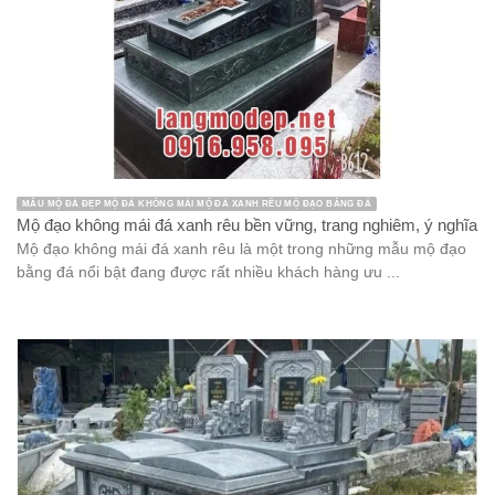
MẪU MỘ ĐÁ ĐẸP MỘ ĐÁ KHÔNG MÁI MỘ ĐÁ XANH RÊU MỘ ĐẠO BẰNG ĐÁ
Mộ đạo không mái đá xanh rêu bền vững, trang nghiêm, ý nghĩa
Mộ đạo không mái đá xanh rêu là một trong những mẫu mộ đạo
bằng đá nổi bật đang được rất nhiều khách hàng ưu ...