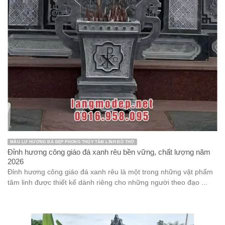
MẪU LƯ HƯƠNG ĐÁ ĐẸP PHONG THỦY TÂM LINH ĐỒ THỜ
Đỉnh hương công giáo đá xanh rêu bền vững, chất lượng năm
2026
Đỉnh hương công giáo đá xanh rêu là một trong những vật phẩm
tâm linh được thiết kế dành riêng cho những người theo đạo ...