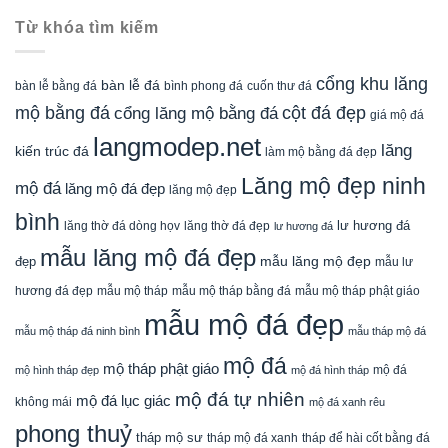
Từ khóa tìm kiếm
cổng khu lăng
bàn lễ đá
cuốn thư đá
bàn lễ bằng đá
bình phong đá
mộ bằng đá
cột đá đẹp
cổng lăng mộ bằng đá
giá mộ đá
langmodep.net
lăng
kiến trúc đá
làm mộ bằng đá đẹp
Lăng mộ đẹp ninh
mộ đá
lăng mộ đá đẹp
lăng mộ đẹp
bình
lăng thờ đá dòng họv
lư hương đá
lăng thờ đá đẹp
lư hương đá
mẫu lăng mộ đá đẹp
mẫu lăng mộ đẹp
đẹp
mẫu lư
mẫu mộ tháp bằng đá
mẫu mộ tháp phật giáo
hương đá đẹp
mẫu mộ tháp
mẫu mộ đá đẹp
mẫu mộ tháp đá ninh bình
mẫu tháp mộ đá
mộ đá
mộ tháp phật giáo
mộ đá
mộ hình tháp đẹp
mộ đá hình tháp
mộ đá tự nhiên
mộ đá lục giác
không mái
mộ đá xanh rêu
phong thuỷ
tháp mộ sư
tháp mộ đá xanh
tháp để hài cốt bằng đá