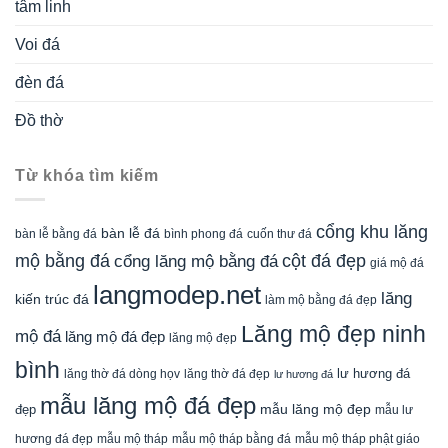
tâm linh
Voi đá
đèn đá
Đồ thờ
Từ khóa tìm kiếm
cổng khu lăng
bàn lễ đá
cuốn thư đá
bàn lễ bằng đá
bình phong đá
mộ bằng đá
cột đá đẹp
cổng lăng mộ bằng đá
giá mộ đá
langmodep.net
lăng
kiến trúc đá
làm mộ bằng đá đẹp
Lăng mộ đẹp ninh
mộ đá
lăng mộ đá đẹp
lăng mộ đẹp
bình
lăng thờ đá dòng họv
lư hương đá
lăng thờ đá đẹp
lư hương đá
mẫu lăng mộ đá đẹp
mẫu lăng mộ đẹp
đẹp
mẫu lư
mẫu mộ tháp bằng đá
mẫu mộ tháp phật giáo
hương đá đẹp
mẫu mộ tháp