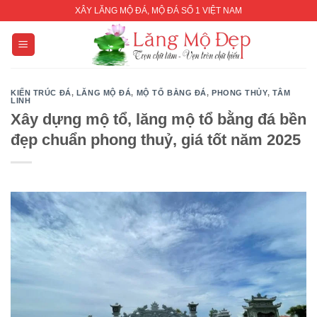
Skip
XÂY LĂNG MỘ ĐÁ, MỘ ĐÁ SỐ 1 VIỆT NAM
to
content
KIẾN TRÚC ĐÁ
,
LĂNG MỘ ĐÁ
,
MỘ TỔ BẰNG ĐÁ
,
PHONG THỦY
,
TÂM
LINH
Xây dựng mộ tổ, lăng mộ tổ bằng đá bền
đẹp chuẩn phong thuỷ, giá tốt năm 2025