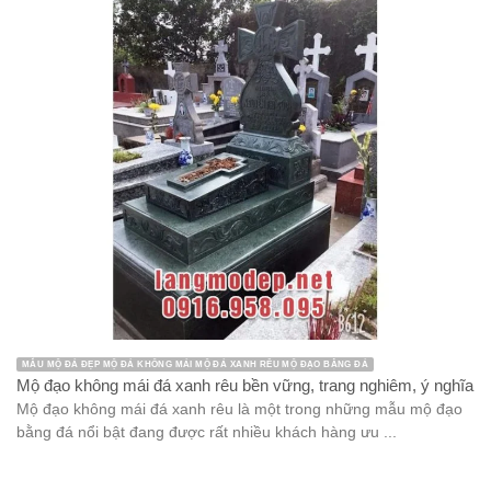
MẪU MỘ ĐÁ ĐẸP MỘ ĐÁ KHÔNG MÁI MỘ ĐÁ XANH RÊU MỘ ĐẠO BẰNG ĐÁ
Mộ đạo không mái đá xanh rêu bền vững, trang nghiêm, ý nghĩa
Mộ đạo không mái đá xanh rêu là một trong những mẫu mộ đạo
bằng đá nổi bật đang được rất nhiều khách hàng ưu ...