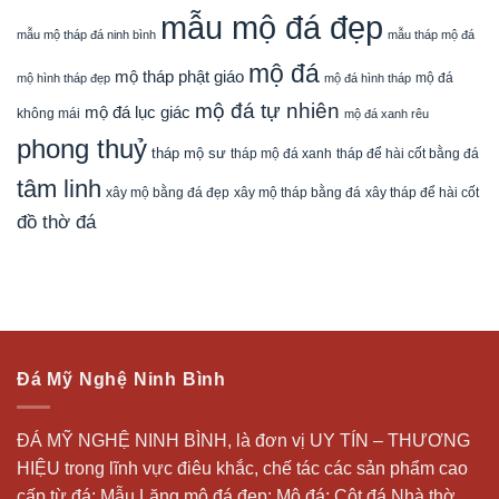
mẫu mộ đá đẹp
mẫu mộ tháp đá ninh bình
mẫu tháp mộ đá
mộ đá
mộ tháp phật giáo
mộ đá
mộ hình tháp đẹp
mộ đá hình tháp
mộ đá tự nhiên
mộ đá lục giác
không mái
mộ đá xanh rêu
phong thuỷ
tháp mộ sư
tháp mộ đá xanh
tháp để hài cốt bằng đá
tâm linh
xây mộ bằng đá đẹp
xây tháp để hài cốt
xây mộ tháp bằng đá
đồ thờ đá
Đá Mỹ Nghệ Ninh Bình
ĐÁ MỸ NGHỆ NINH BÌNH, là đơn vị UY TÍN – THƯƠNG
HIỆU trong lĩnh vực điêu khắc, chế tác các sản phẩm cao
cấp từ đá: Mẫu
Lăng mộ đá
đẹp;
Mộ đá
; Cột đá Nhà thờ