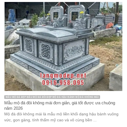
MẪU MỘ ĐÁ ĐẸP MẪU MỘ ĐÁ ĐÔI ĐẸP MỘ ĐÁ HẬU BÀNH MỘ ĐÁ KHÔNG MÁI
Mẫu mộ đá đôi không mái đơn giản, giá tốt được ưa chuộng
năm 2026
Mộ đá đôi không mái là mẫu mộ liền khối dạng hậu bành vuông
vức, gọn gàng, tính thẩm mỹ cao và vô cùng bền ...