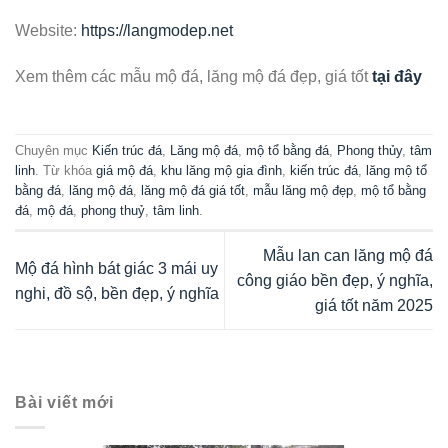
Website:
https://langmodep.net
Xem thêm các mẫu mộ đá, lăng mộ đá đẹp, giá tốt
tại đây
Chuyên mục
Kiến trúc đá
,
Lăng mộ đá
,
mộ tổ bằng đá
,
Phong thủy
,
tâm
linh
. Từ khóa
giá mộ đá
,
khu lăng mộ gia đình
,
kiến trúc đá
,
lăng mộ tổ
bằng đá
,
lăng mộ đá
,
lăng mộ đá giá tốt
,
mẫu lăng mộ đẹp
,
mộ tổ bằng
đá
,
mộ đá
,
phong thuỷ
,
tâm linh
.
Mẫu lan can lăng mộ đá
Mộ đá hình bát giác 3 mái uy
công giáo bền đẹp, ý nghĩa,
nghi, đồ sộ, bền đẹp, ý nghĩa
giá tốt năm 2025
Bài viết mới