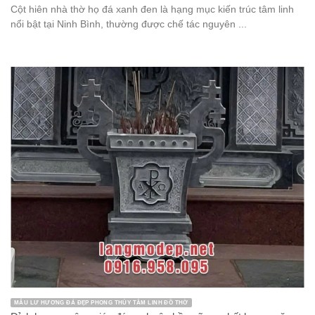
Cột hiên nhà thờ họ đá xanh đen là hạng mục kiến trúc tâm linh
nổi bật tại Ninh Bình, thường được chế tác nguyên ...
MẪU LƯ HƯƠNG ĐÁ ĐẸP PHONG THỦY TÂM LINH ĐỒ THỜ