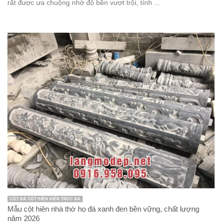
rất được ưa chuộng nhờ độ bền vượt trội, tính ...
CỘT ĐÁ CỘT HIÊN KIẾN TRÚC ĐÁ
Mẫu cột hiên nhà thờ họ đá xanh đen bền vững, chất lượng
năm 2026