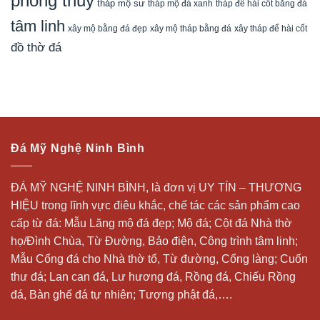
phong thuỷ
tháp mộ sư
tháp mộ đá xanh
tháp để hài cốt bằng đá
tâm linh
xây mộ bằng đá đẹp
xây tháp để hài cốt
xây mộ tháp bằng đá
đồ thờ đá
Đá Mỹ Nghệ Ninh Bình
ĐÁ MỸ NGHỆ NINH BÌNH, là đơn vị UY TÍN – THƯƠNG
HIỆU trong lĩnh vực điêu khắc, chế tác các sản phẩm cao
cấp từ đá: Mẫu
Lăng mộ đá
đẹp;
Mộ đá
; Cột đá Nhà thờ
họ/Đình Chùa, Từ Đường, Bảo điện, Công trình tâm linh;
Mẫu Cổng đá cho Nhà thờ tổ, Từ đường, Cổng làng; Cuốn
thư đá;
Lan can đá
, Lư hương đá, Rồng đá, Chiếu Rồng
đá, Bàn ghế đá tự nhiên; Tượng phật đá,….