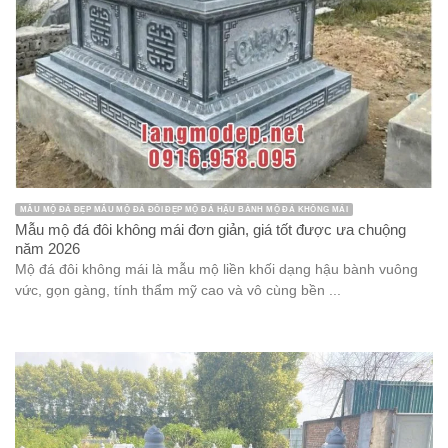
MẪU MỘ ĐÁ ĐẸP MẪU MỘ ĐÁ ĐÔI ĐẸP MỘ ĐÁ HẬU BÀNH MỘ ĐÁ KHÔNG MÁI
Mẫu mộ đá đôi không mái đơn giản, giá tốt được ưa chuộng
năm 2026
Mộ đá đôi không mái là mẫu mộ liền khối dạng hậu bành vuông
vức, gọn gàng, tính thẩm mỹ cao và vô cùng bền ...