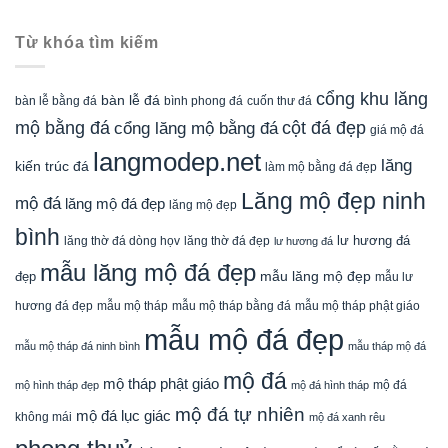
Từ khóa tìm kiếm
cổng khu lăng
bàn lễ đá
cuốn thư đá
bàn lễ bằng đá
bình phong đá
mộ bằng đá
cột đá đẹp
cổng lăng mộ bằng đá
giá mộ đá
langmodep.net
lăng
kiến trúc đá
làm mộ bằng đá đẹp
Lăng mộ đẹp ninh
mộ đá
lăng mộ đá đẹp
lăng mộ đẹp
bình
lăng thờ đá dòng họv
lư hương đá
lăng thờ đá đẹp
lư hương đá
mẫu lăng mộ đá đẹp
mẫu lăng mộ đẹp
đẹp
mẫu lư
mẫu mộ tháp bằng đá
mẫu mộ tháp phật giáo
hương đá đẹp
mẫu mộ tháp
mẫu mộ đá đẹp
mẫu mộ tháp đá ninh bình
mẫu tháp mộ đá
mộ đá
mộ tháp phật giáo
mộ đá
mộ hình tháp đẹp
mộ đá hình tháp
mộ đá tự nhiên
mộ đá lục giác
không mái
mộ đá xanh rêu