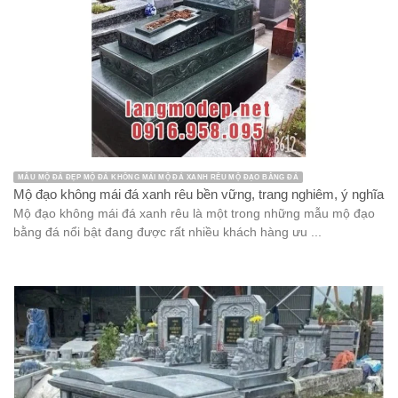
MẪU MỘ ĐÁ ĐẸP MỘ ĐÁ KHÔNG MÁI MỘ ĐÁ XANH RÊU MỘ ĐẠO BẰNG ĐÁ
Mộ đạo không mái đá xanh rêu bền vững, trang nghiêm, ý nghĩa
Mộ đạo không mái đá xanh rêu là một trong những mẫu mộ đạo
bằng đá nổi bật đang được rất nhiều khách hàng ưu ...