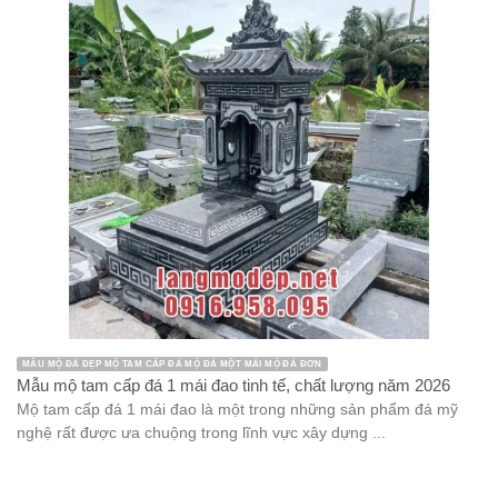
MẪU MỘ ĐÁ ĐẸP MỘ TAM CẤP ĐÁ MỘ ĐÁ MỘT MÁI MỘ ĐÁ ĐƠN
Mẫu mộ tam cấp đá 1 mái đao tinh tế, chất lượng năm 2026
Mộ tam cấp đá 1 mái đao là một trong những sản phẩm đá mỹ
nghệ rất được ưa chuộng trong lĩnh vực xây dựng ...