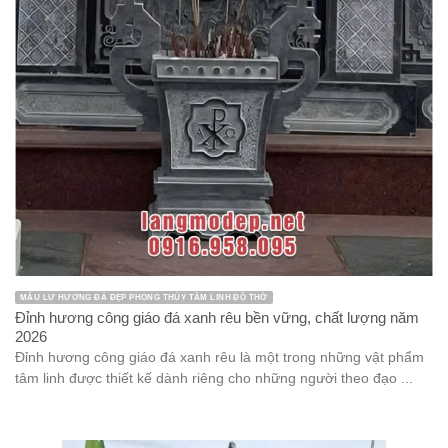
MẪU LƯ HƯƠNG ĐÁ ĐẸP PHONG THỦY TÂM LINH ĐỒ THỜ
Đỉnh hương công giáo đá xanh rêu bền vững, chất lượng năm
2026
Đỉnh hương công giáo đá xanh rêu là một trong những vật phẩm
tâm linh được thiết kế dành riêng cho những người theo đạo ...