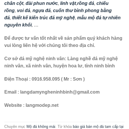
chân cột
,
đài phun nước
,
linh vật
,
rồng đá
,
chiếu
rồng
,
voi đá
,
ngựa đá
,
cuốn thư bình phong bằng
đá
,
thiết kế kiến trúc đá mỹ nghệ
,
mẫu mộ đá tự nhiên
nguyên khối
, …
Để được tư vấn tốt nhất về sản phẩm quý khách hàng
vui lòng liên hệ với chúng tôi theo địa chỉ.
Cơ sở đá mỹ nghệ ninh vân:
Làng nghề đá mỹ nghệ
ninh vân, xã ninh vân, huyện hoa lư, tỉnh ninh bình
Điện Thoại : 0916.958.095 ( Mr : Sơn )
Email : langdamyngheninhbinh@gmail.com
Website : langmodep.net
Chuyên mục
Mộ đá không mái
. Từ khóa
báo giá bán mộ đá tam cấp tại