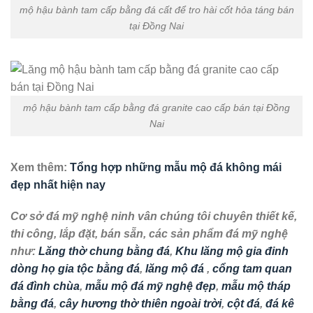
mộ hậu bành tam cấp bằng đá cất để tro hài cốt hỏa táng bán
tại Đồng Nai
mộ hậu bành tam cấp bằng đá granite cao cấp bán tại Đồng
Nai
Xem thêm:
Tổng hợp những mẫu mộ đá không mái
đẹp nhất hiện nay
Cơ sở đá mỹ nghệ ninh vân chúng tôi chuyên thiết kế,
thi công, lắp đặt, bán sẵn, các sản phẩm đá mỹ nghệ
như:
Lăng thờ chung bằng đá
,
Khu lăng mộ gia đinh
dòng họ gia tộc bằng đá
,
lăng mộ đá
,
cổng tam quan
đá đình chùa
,
mẫu mộ đá mỹ nghệ đẹp
,
mẫu mộ tháp
bằng đá
,
cây hương thờ thiên ngoài trời
,
cột đá
,
đá kê