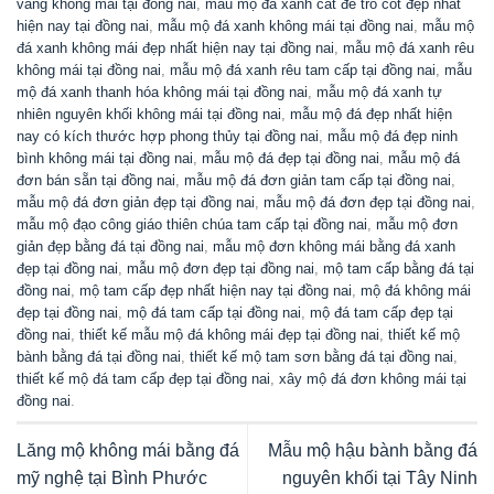
vàng không mái tại đồng nai
,
mẫu mộ đá xanh cất để tro cốt đẹp nhất
hiện nay tại đồng nai
,
mẫu mộ đá xanh không mái tại đồng nai
,
mẫu mộ
đá xanh không mái đẹp nhất hiện nay tại đồng nai
,
mẫu mộ đá xanh rêu
không mái tại đồng nai
,
mẫu mộ đá xanh rêu tam cấp tại đồng nai
,
mẫu
mộ đá xanh thanh hóa không mái tại đồng nai
,
mẫu mộ đá xanh tự
nhiên nguyên khối không mái tại đồng nai
,
mẫu mộ đá đẹp nhất hiện
nay có kích thước hợp phong thủy tại đồng nai
,
mẫu mộ đá đẹp ninh
bình không mái tại đồng nai
,
mẫu mộ đá đẹp tại đồng nai
,
mẫu mộ đá
đơn bán sẵn tại đồng nai
,
mẫu mộ đá đơn giản tam cấp tại đồng nai
,
mẫu mộ đá đơn giản đẹp tại đồng nai
,
mẫu mộ đá đơn đẹp tại đồng nai
,
mẫu mộ đạo công giáo thiên chúa tam cấp tại đồng nai
,
mẫu mộ đơn
giản đẹp bằng đá tại đồng nai
,
mẫu mộ đơn không mái bằng đá xanh
đẹp tại đồng nai
,
mẫu mộ đơn đẹp tại đồng nai
,
mộ tam cấp bằng đá tại
đồng nai
,
mộ tam cấp đẹp nhất hiện nay tại đồng nai
,
mộ đá không mái
đẹp tại đồng nai
,
mộ đá tam cấp tại đồng nai
,
mộ đá tam cấp đẹp tại
đồng nai
,
thiết kế mẫu mộ đá không mái đẹp tại đồng nai
,
thiết kế mộ
bành bằng đá tại đồng nai
,
thiết kế mộ tam sơn bằng đá tại đồng nai
,
thiết kế mộ đá tam cấp đẹp tại đồng nai
,
xây mộ đá đơn không mái tại
đồng nai
.
Lăng mộ không mái bằng đá
Mẫu mộ hậu bành bằng đá
mỹ nghệ tại Bình Phước
nguyên khối tại Tây Ninh