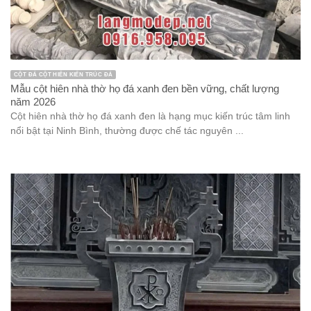
CỘT ĐÁ CỘT HIÊN KIẾN TRÚC ĐÁ
Mẫu cột hiên nhà thờ họ đá xanh đen bền vững, chất lượng
năm 2026
Cột hiên nhà thờ họ đá xanh đen là hạng mục kiến trúc tâm linh
nổi bật tại Ninh Bình, thường được chế tác nguyên ...