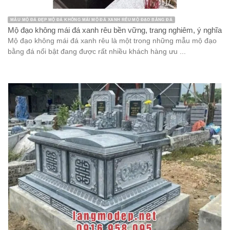
MẪU MỘ ĐÁ ĐẸP MỘ ĐÁ KHÔNG MÁI MỘ ĐÁ XANH RÊU MỘ ĐẠO BẰNG ĐÁ
Mộ đạo không mái đá xanh rêu bền vững, trang nghiêm, ý nghĩa
Mộ đạo không mái đá xanh rêu là một trong những mẫu mộ đạo
bằng đá nổi bật đang được rất nhiều khách hàng ưu ...