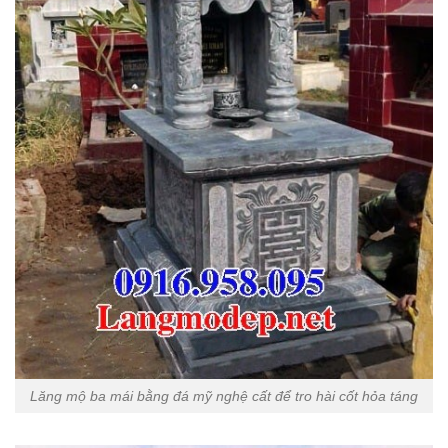
Lăng mộ ba mái bằng đá mỹ nghệ cất để tro hài cốt hỏa táng