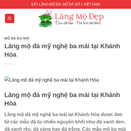
Skip
XÂY LĂNG MỘ ĐÁ, MỘ ĐÁ SỐ 1 VIỆT NAM
to
content
MỘ ĐÁ BA MÁI
Lăng mộ đá mỹ nghệ ba mái tại Khánh
Hòa
Lăng mộ đá mỹ nghệ
ba mái
tại Khánh
Hòa
Lăng mộ đá mỹ nghệ
ba mái
tại Khánh Hòa
được làm
từ các mẫu đá tự nhiên nguyên khối như đá xanh đen,
đá xanh rêu, đá vàng hay đá trắng. Các mẫu mộ ba mái