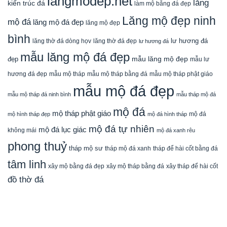
langmodep.net
lăng
kiến trúc đá
làm mộ bằng đá đẹp
Lăng mộ đẹp ninh
mộ đá
lăng mộ đá đẹp
lăng mộ đẹp
bình
lăng thờ đá dòng họv
lư hương đá
lăng thờ đá đẹp
lư hương đá
mẫu lăng mộ đá đẹp
mẫu lăng mộ đẹp
đẹp
mẫu lư
mẫu mộ tháp bằng đá
mẫu mộ tháp phật giáo
hương đá đẹp
mẫu mộ tháp
mẫu mộ đá đẹp
mẫu mộ tháp đá ninh bình
mẫu tháp mộ đá
mộ đá
mộ tháp phật giáo
mộ đá
mộ hình tháp đẹp
mộ đá hình tháp
mộ đá tự nhiên
mộ đá lục giác
không mái
mộ đá xanh rêu
phong thuỷ
tháp mộ sư
tháp mộ đá xanh
tháp để hài cốt bằng đá
tâm linh
xây mộ bằng đá đẹp
xây tháp để hài cốt
xây mộ tháp bằng đá
đồ thờ đá