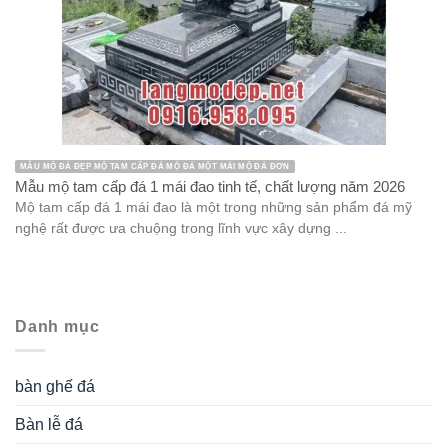
MẪU MỘ ĐÁ ĐẸP MỘ TAM CẤP ĐÁ MỘ ĐÁ MỘT MÁI MỘ ĐÁ ĐƠN
Mẫu mộ tam cấp đá 1 mái đao tinh tế, chất lượng năm 2026
Mộ tam cấp đá 1 mái đao là một trong những sản phẩm đá mỹ
nghệ rất được ưa chuộng trong lĩnh vực xây dựng ...
Danh mục
bàn ghế đá
Bàn lễ đá