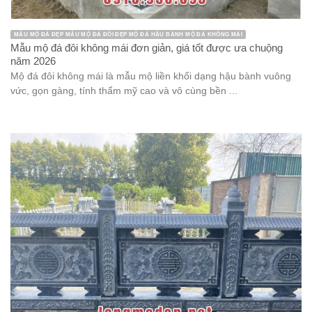
MẪU MỘ ĐÁ ĐẸP MẪU MỘ ĐÁ ĐÔI ĐẸP MỘ ĐÁ HẬU BÀNH MỘ ĐÁ KHÔNG MÁI
Mẫu mộ đá đôi không mái đơn giản, giá tốt được ưa chuộng
năm 2026
Mộ đá đôi không mái là mẫu mộ liền khối dạng hậu bành vuông
vức, gọn gàng, tính thẩm mỹ cao và vô cùng bền ...