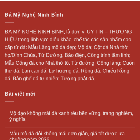
Đá Mỹ Nghệ Ninh Bình
ĐÁ MỸ NGHỆ NINH BÌNH, là đơn vị UY TÍN – THƯƠNG
HIỆU trong lĩnh vực điêu khắc, chế tác các sản phẩm cao
cấp từ đá: Mẫu
Lăng mộ đá
đẹp;
Mộ đá
; Cột đá Nhà thờ
họ/Đình Chùa, Từ Đường, Bảo điện, Công trình tâm linh;
Mẫu Cổng đá cho Nhà thờ tổ, Từ đường, Cổng làng; Cuốn
thư đá;
Lan can đá
, Lư hương đá, Rồng đá, Chiếu Rồng
đá, Bàn ghế đá tự nhiên; Tượng phật đá,….
Bài viết mới
Mộ đạo không mái đá xanh rêu bền vững, trang nghiêm,
ý nghĩa
Mẫu mộ đá đôi không mái đơn giản, giá tốt được ưa
chuộng năm 2026