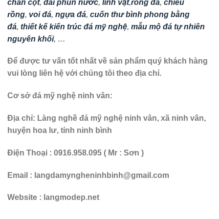
chân cột
,
đài phun nước
,
linh vật
,
rồng đá
,
chiếu
rồng
,
voi đá
,
ngựa đá
,
cuốn thư bình phong bằng
đá
,
thiết kế kiến trúc đá mỹ nghệ
,
mẫu mộ đá tự nhiên
nguyên khối
, …
Để được tư vấn tốt nhất về sản phẩm quý khách hàng
vui lòng liên hệ với chúng tôi theo địa chỉ.
Cơ sở đá mỹ nghệ ninh vân:
Địa chỉ: Làng nghề đá mỹ nghệ ninh vân, xã ninh vân,
huyện hoa lư, tỉnh ninh bình
Điện Thoại : 0916.958.095 ( Mr : Sơn )
Email : langdamyngheninhbinh@gmail.com
Website : langmodep.net