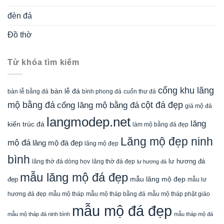
Điện thoại/Zalo:
0916.958.095
Website:
https://langmodep.net
Rất hân hạnh được tư vấn, miễn phí cho quý khách hàng!
Thiết kế website Ninh Bình
NBpage.Com
Copyright 2026 ©
LĂNG MỘ ĐẸP - Tròn chữ Tâm, Vẹn tròn
chữ Hiếu!