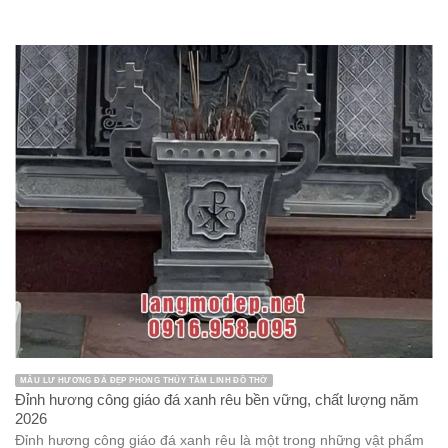
Cột đồng trụ
Cột đồng trụ đá
Cuốn thư đá
Kiến trúc đá
Lan can đá
Lăng mộ đá
Lăng mộ đá đẹp
Linh Vật Đá
Mẫu lăng thờ chung
Mẫu lư hương đá đẹp
mẫu miếu thờ thần linh bằng đá
Mẫu mộ đá tròn