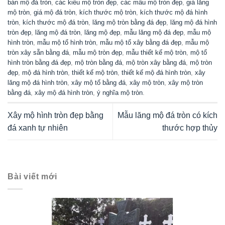
KIẾN TRÚC ĐÁ LAN CAN ĐÁ
Mẫu lan can đá xanh tinh tế, sang trọng, bền vững, nổi bật năm
2026
Lan can đá xanh là một trong những mẫu lan can đá nổi bật và
rất được ưa chuộng nhờ độ bền vượt trội, tính ...