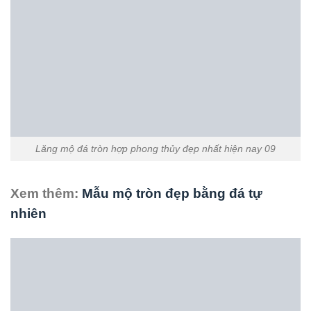
bằng đá
,
xây mộ đá hình tròn
,
ý nghĩa mộ tròn
.
Xây mộ hình tròn đẹp bằng
Mẫu lăng mộ đá tròn có kích
đá xanh tự nhiên
thước hợp thủy
Bài viết mới