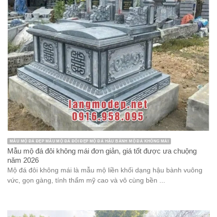
MẪU LƯ HƯƠNG ĐÁ ĐẸP PHONG THỦY TÂM LINH ĐỒ THỜ
Đỉnh hương công giáo đá xanh rêu bền vững, chất lượng năm
2026
Đỉnh hương công giáo đá xanh rêu là một trong những vật phẩm
tâm linh được thiết kế dành riêng cho những người theo đạo ...