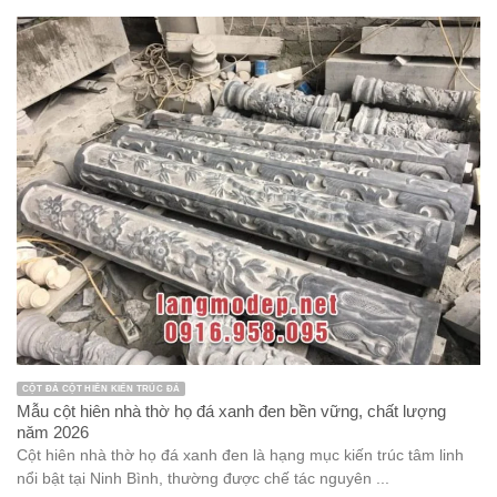
Bàn lễ đá
Bàn thờ thiên bằng đá
bia đá
Chân tảng đá
Chiếu Rồng đá
Chó đá
Chưa được phân loại
Công trình
Cổng đá
Cột hiên
Cột Đá