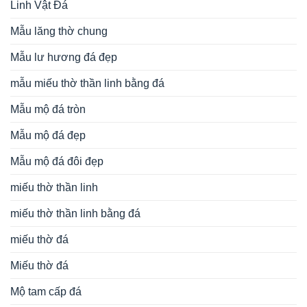
mộ bằng đá
cột đá đẹp
cổng lăng mộ bằng đá
giá mộ đá
langmodep.net
lăng
kiến trúc đá
làm mộ bằng đá đẹp
Lăng mộ đẹp ninh
mộ đá
lăng mộ đá đẹp
lăng mộ đẹp
bình
lăng thờ đá dòng họv
lư hương đá
lăng thờ đá đẹp
lư hương đá
mẫu lăng mộ đá đẹp
mẫu lăng mộ đẹp
đẹp
mẫu lư
mẫu mộ tháp bằng đá
mẫu mộ tháp phật giáo
hương đá đẹp
mẫu mộ tháp
mẫu mộ đá đẹp
mẫu mộ tháp đá ninh bình
mẫu tháp mộ đá
mộ đá
mộ tháp phật giáo
mộ đá
mộ hình tháp đẹp
mộ đá hình tháp
mộ đá tự nhiên
mộ đá lục giác
không mái
mộ đá xanh rêu
phong thuỷ
tháp mộ sư
tháp mộ đá xanh
tháp để hài cốt bằng đá
tâm linh
xây mộ bằng đá đẹp
xây tháp để hài cốt
xây mộ tháp bằng đá
đồ thờ đá