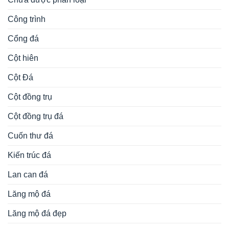
Ngựa đá
Phong thủy
Rồng đá
Rùa đội bia đá
Sân vườn tiểu cảnh
tâm linh
Voi đá
đèn đá
Đồ thờ
Từ khóa tìm kiếm
cổng khu lăng
bàn lễ đá
cuốn thư đá
bàn lễ bằng đá
bình phong đá