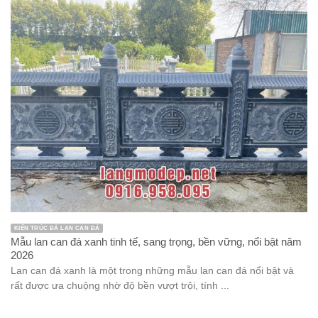
MẪU MỘ ĐÁ ĐẸP MỘ TAM CẤP ĐÁ MỘ ĐÁ MỘT MÁI MỘ ĐÁ ĐƠN
Mẫu mộ tam cấp đá 1 mái đao tinh tế, chất lượng năm 2026
Mộ tam cấp đá 1 mái đao là một trong những sản phẩm đá mỹ
nghệ rất được ưa chuộng trong lĩnh vực xây dựng ...
Danh mục
bàn ghế đá