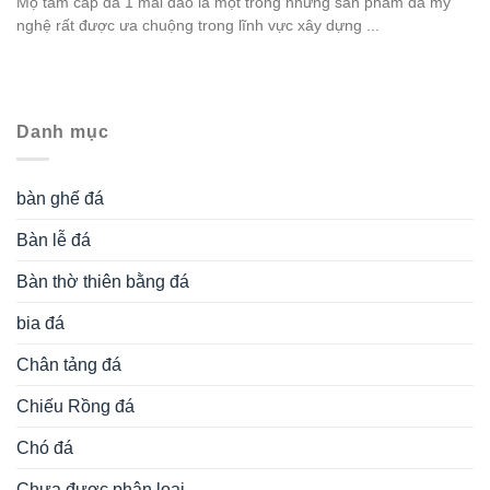
Mộ đá hậu bành
Mộ đá hình bát giác
Mộ đá hoa cương
Mộ đá không mái
Mộ đá liền kề
Mộ đá lục lăng
Mộ đá mái vòm
Mộ đá một mái
Mộ đá xanh rêu
mộ đá đơn
Mộ đạo bằng đá
Nghê đá