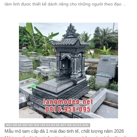
Mẫu mộ đá đẹp
Mẫu mộ đá đôi đẹp
miếu thờ thần linh
miếu thờ thần linh bằng đá
miếu thờ đá
Miếu thờ đá
Mộ tam cấp đá
Mộ tháp đá
mộ tổ bằng đá
mộ đá an táng 1 lần
Mộ đá ba mái
Mộ đá hai mái