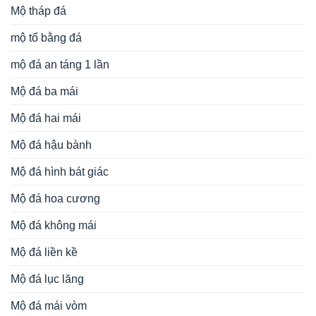
Đá Mỹ Nghệ Ninh Bình
ĐÁ MỸ NGHỆ NINH BÌNH, là đơn vị UY TÍN – THƯƠNG
HIỆU trong lĩnh vực điêu khắc, chế tác các sản phẩm cao
cấp từ đá: Mẫu
Lăng mộ đá
đẹp;
Mộ đá
; Cột đá Nhà thờ
họ/Đình Chùa, Từ Đường, Bảo điện, Công trình tâm linh;
Mẫu Cổng đá cho Nhà thờ tổ, Từ đường, Cổng làng; Cuốn
thư đá;
Lan can đá
, Lư hương đá, Rồng đá, Chiếu Rồng
đá, Bàn ghế đá tự nhiên; Tượng phật đá,….
Bài viết mới
Mộ đạo không mái đá xanh rêu bền vững, trang nghiêm,
ý nghĩa