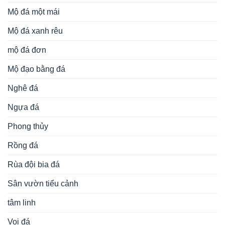
Mẫu mộ đá đôi không mái đơn giản, giá tốt được ưa
chuộng năm 2026
Mẫu lan can đá xanh tinh tế, sang trọng, bền vững, nổi
bật năm 2026
Mẫu cột hiên nhà thờ họ đá xanh đen bền vững, chất
lượng năm 2026
Đỉnh hương công giáo đá xanh rêu bền vững, chất
lượng năm 2026
Liên hệ ngay với chúng tôi
LĂNG MỘ ĐẸP
Đá Mỹ Nghệ Ninh Bình
Địa chỉ:
Làng nghề đá Ninh Vân, Hoa Lư, Ninh Bình