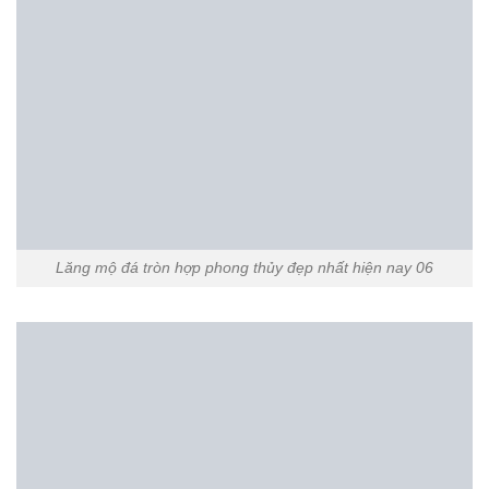
Lăng mộ đá tròn hợp phong thủy đẹp nhất hiện nay 07
Xem thêm:
Các mẫu mộ tròn bằng đá đẹp
bán chạy nhất hiện nay
Lăng mộ đá tròn hợp phong thủy đẹp nhất hiện nay 08
Lăng mộ đá tròn hợp phong thủy đẹp nhất hiện nay 09
Xem thêm:
Mẫu mộ tròn đẹp bằng đá tự
nhiên