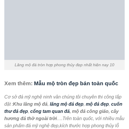
MẪU MỘ ĐÁ ĐẸP MỘ ĐÁ KHÔNG MÁI MỘ ĐÁ XANH RÊU MỘ ĐẠO BẰNG ĐÁ
Mộ đạo không mái đá xanh rêu bền vững, trang nghiêm, ý nghĩa
Mộ đạo không mái đá xanh rêu là một trong những mẫu mộ đạo
bằng đá nổi bật đang được rất nhiều khách hàng ưu ...