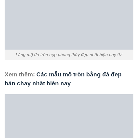
Lăng mộ đá tròn hợp phong thủy đẹp nhất hiện nay 10
Xem thêm:
Mẫu mộ tròn đẹp bán toàn quốc
Cơ sở đá mỹ nghệ ninh vân chúng tôi chuyên thi công lắp
đặt :
Khu lăng mộ đá
,
lăng mộ đá đẹp
,
mộ đá đẹp
,
cuốn
thư đá đẹp
,
cổng tam quan đá
, mộ đá công giáo, cây
hương đá thờ ngoài trời
….Trên toàn quốc, với nhiều mẫu
sản phẩm đá mỹ nghệ đẹp,kích thước hợp phong thủy lỗ
ban, với giá thành tốt nhất, chất lượng sản phẩm luôn đặt
lên hàng đầu của cơ sở chúng tôi.
Quý khách hàng liên hệ với chúng tôi để được tư vấn tốt
nhất về sản phẩm theo địa chỉ :
Cơ sở đá mỹ nghệ ninh vân