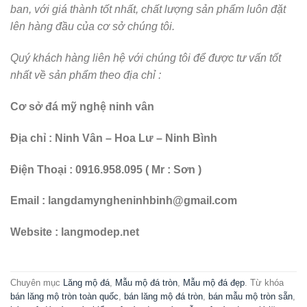
MẪU MỘ ĐÁ ĐẸP MẪU MỘ ĐÁ ĐÔI ĐẸP MỘ ĐÁ HẬU BÀNH MỘ ĐÁ KHÔNG MÁI
Mẫu mộ đá đôi không mái đơn giản, giá tốt được ưa chuộng
năm 2026
Mộ đá đôi không mái là mẫu mộ liền khối dạng hậu bành vuông
vức, gọn gàng, tính thẩm mỹ cao và vô cùng bền ...