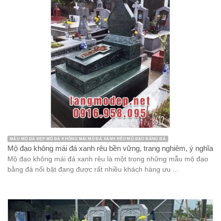
CỘT ĐÁ CỘT HIÊN KIẾN TRÚC ĐÁ
Mẫu cột hiên nhà thờ họ đá xanh đen bền vững, chất lượng
năm 2026
Cột hiên nhà thờ họ đá xanh đen là hạng mục kiến trúc tâm linh
nổi bật tại Ninh Bình, thường được chế tác nguyên ...