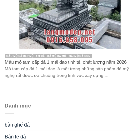
MẪU MỘ ĐÁ ĐẸP MỘ TAM CẤP ĐÁ MỘ ĐÁ MỘT MÁI MỘ ĐÁ ĐƠN
Mẫu mộ tam cấp đá 1 mái đao tinh tế, chất lượng năm 2026
Mộ tam cấp đá 1 mái đao là một trong những sản phẩm đá mỹ
nghệ rất được ưa chuộng trong lĩnh vực xây dựng ...
Danh mục
bàn ghế đá
Bàn lễ đá