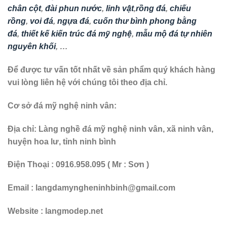
chân cột
,
đài phun nước
,
linh vật
,
rồng đá
,
chiếu
rồng
,
voi đá
,
ngựa đá
,
cuốn thư bình phong bằng
đá
,
thiết kế kiến trúc đá mỹ nghệ
,
mẫu mộ đá tự nhiên
nguyên khối
, …
Để được tư vấn tốt nhất về sản phẩm quý khách hàng
vui lòng liên hệ với chúng tôi theo địa chỉ.
Cơ sở đá mỹ nghệ ninh vân:
Địa chỉ: Làng nghề đá mỹ nghệ ninh vân, xã ninh vân,
huyện hoa lư, tỉnh ninh bình
Điện Thoại : 0916.958.095 ( Mr : Sơn )
Email : langdamyngheninhbinh@gmail.com
Website : langmodep.net