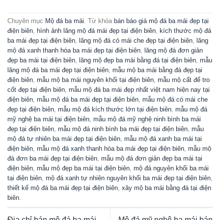
Chuyên mục
Mộ đá ba mái
. Từ khóa
bán báo giá mộ đá ba mái đẹp tại
điện biên
,
hình ảnh lăng mộ đá mái đẹp tại điện biên
,
kích thước mộ đá
ba mái đẹp tại điện biên
,
lăng mộ đá có mái che đẹp tại điện biên
,
lăng
mộ đá xanh thanh hóa ba mái đẹp tại điện biên
,
lăng mộ đá đơn giản
đẹp ba mái tại điện biên
,
lăng mộ đẹp ba mái bằng đá tại điện biên
,
mẫu
lăng mộ đá ba mái đẹp tại điện biên
,
mẫu mộ ba mái bằng đá đẹp tại
điện biên
,
mẫu mộ ba mái nguyên khối tại điện biên
,
mẫu mộ cất để tro
cốt đẹp tại điện biên
,
mẫu mộ đá ba mái đẹp nhất việt nam hiện nay tại
điện biên
,
mẫu mộ đá ba mái đẹp tại điện biên
,
mẫu mộ đá có mái che
đẹp tại điện biên
,
mẫu mộ đá kích thước lớn tại điện biên
,
mẫu mộ đá
mỹ nghệ ba mái tại điện biên
,
mẫu mộ đá mỹ nghệ ninh bình ba mái
đẹp tại điện biên
,
mẫu mộ đá ninh bình ba mái đẹp tại điện biên
,
mẫu
mộ đá tự nhiên ba mái đẹp tại điện biên
,
mẫu mộ đá xanh ba mái tại
điện biên
,
mẫu mộ đá xanh thanh hóa ba mái đẹp tại điện biên
,
mẫu mộ
đá đơn ba mái đẹp tại điện biên
,
mẫu mộ đá đơn giản đẹp ba mái tại
điện biên
,
mẫu mộ đẹp ba mái tại điện biên
,
mộ đá nguyên khối ba mái
tại điện biên
,
mộ đá xanh tự nhiên nguyên khối ba mái đẹp tại điện biên
,
thiết kế mộ đá ba mái đẹp tại điện biên
,
xây mộ ba mái bằng đá tại điện
biên
.
Địa chỉ bán mộ đá ba mái
Mộ đá mỹ nghệ ba mái bán