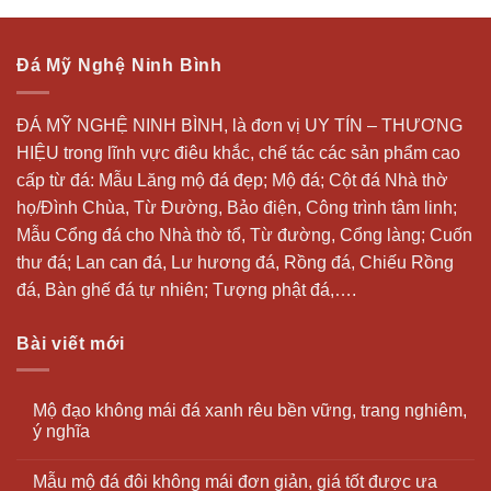
Đá Mỹ Nghệ Ninh Bình
ĐÁ MỸ NGHỆ NINH BÌNH, là đơn vị UY TÍN – THƯƠNG
HIỆU trong lĩnh vực điêu khắc, chế tác các sản phẩm cao
cấp từ đá: Mẫu
Lăng mộ đá
đẹp;
Mộ đá
; Cột đá Nhà thờ
họ/Đình Chùa, Từ Đường, Bảo điện, Công trình tâm linh;
Mẫu Cổng đá cho Nhà thờ tổ, Từ đường, Cổng làng; Cuốn
thư đá;
Lan can đá
, Lư hương đá, Rồng đá, Chiếu Rồng
đá, Bàn ghế đá tự nhiên; Tượng phật đá,….
Bài viết mới
Mộ đạo không mái đá xanh rêu bền vững, trang nghiêm,
ý nghĩa
Mẫu mộ đá đôi không mái đơn giản, giá tốt được ưa