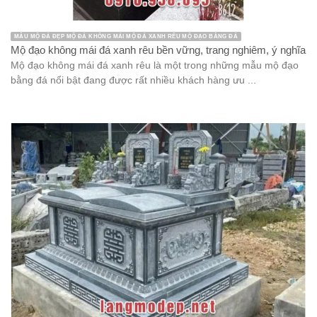
MẪU MỘ ĐÁ ĐẸP MỘ ĐÁ KHÔNG MÁI MỘ ĐÁ XANH RÊU MỘ ĐẠO BẰNG ĐÁ
Mộ đạo không mái đá xanh rêu bền vững, trang nghiêm, ý nghĩa
Mộ đạo không mái đá xanh rêu là một trong những mẫu mộ đạo
bằng đá nổi bật đang được rất nhiều khách hàng ưu ...