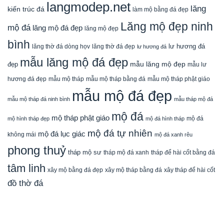
langmodep.net
lăng
kiến trúc đá
làm mộ bằng đá đẹp
Lăng mộ đẹp ninh
mộ đá
lăng mộ đá đẹp
lăng mộ đẹp
bình
lăng thờ đá dòng họv
lư hương đá
lăng thờ đá đẹp
lư hương đá
mẫu lăng mộ đá đẹp
mẫu lăng mộ đẹp
đẹp
mẫu lư
mẫu mộ tháp bằng đá
mẫu mộ tháp phật giáo
hương đá đẹp
mẫu mộ tháp
mẫu mộ đá đẹp
mẫu mộ tháp đá ninh bình
mẫu tháp mộ đá
mộ đá
mộ tháp phật giáo
mộ đá
mộ hình tháp đẹp
mộ đá hình tháp
mộ đá tự nhiên
mộ đá lục giác
không mái
mộ đá xanh rêu
phong thuỷ
tháp mộ sư
tháp mộ đá xanh
tháp để hài cốt bằng đá
tâm linh
xây mộ bằng đá đẹp
xây tháp để hài cốt
xây mộ tháp bằng đá
đồ thờ đá