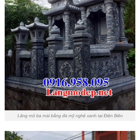
Lăng mộ ba mái bằng đá mỹ nghệ xanh tại Điện Biên