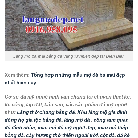
Lăng mộ ba mái bằng đá vàng tự nhiên đẹp tại Điện Biên
Xem thêm:
Tổng hợp những mẫu mộ đá ba mái đẹp
nhất hiện nay
Cơ sở đá mỹ nghệ ninh vân chúng tôi chuyên thiết kế,
thi công, lắp đặt, bán sẵn, các sản phẩm đá mỹ nghệ
như:
Lăng thờ chung bằng đá
,
Khu lăng mộ gia đinh
dòng họ gia tộc bằng đá
,
lăng mộ đá
,
cổng tam quan
đá đình chùa
,
mẫu mộ đá mỹ nghệ đẹp
,
mẫu mộ tháp
bằng đá
,
cây hương thờ thiên ngoài trời
,
cột đá
,
đá kê