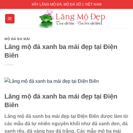
Skip
XÂY LĂNG MỘ ĐÁ, MỘ ĐÁ SỐ 1 VIỆT NAM
to
content
MỘ ĐÁ BA MÁI
Lăng mộ đá xanh ba mái đẹp tại Điện
Biên
Lăng mộ đá xanh ba mái đẹp
tại Điện
Biên
Lăng mộ đá xanh ba mái đẹp
tại Điện Biên
được làm từ
các mẫu đá tự nhiên nguyên khối như đá xanh đen, đá
xanh rêu, đá vàng hay đá trắng. Các mẫu mộ ba mái