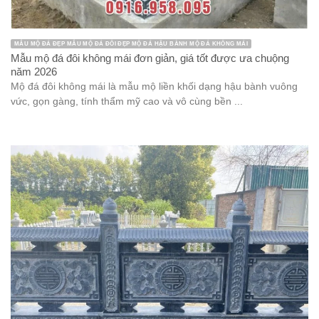
MẪU MỘ ĐÁ ĐẸP MẪU MỘ ĐÁ ĐÔI ĐẸP MỘ ĐÁ HẬU BÀNH MỘ ĐÁ KHÔNG MÁI
Mẫu mộ đá đôi không mái đơn giản, giá tốt được ưa chuộng
năm 2026
Mộ đá đôi không mái là mẫu mộ liền khối dạng hậu bành vuông
vức, gọn gàng, tính thẩm mỹ cao và vô cùng bền ...