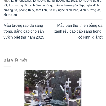
khóa
langmodep.net
,
lư hương đá
,
lư hương đá 2025
,
lư hương đá giá
tốt
,
Lư hương đá xanh đen tai rồng
,
mẫu lư hương đá đẹp
,
nghê đỉnh
hương đá
,
phong thuỷ
,
tâm linh
,
đá mỹ nghệ Ninh Vân
,
đỉnh hương đá
,
đồ thờ đá
.
Mẫu tường rào đá sang
Mẫu bàn thờ thiên bằng đá
trọng, đẳng cấp cho sân
xanh rêu cao cấp sang trọng,
vườn biệt thự năm 2025
cổ kính, giá tốt
Bài viết mới