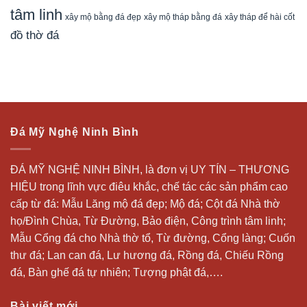
tâm linh
xây mộ bằng đá đẹp
xây tháp để hài cốt
xây mộ tháp bằng đá
đồ thờ đá
Đá Mỹ Nghệ Ninh Bình
ĐÁ MỸ NGHỆ NINH BÌNH, là đơn vị UY TÍN – THƯƠNG
HIỆU trong lĩnh vực điêu khắc, chế tác các sản phẩm cao
cấp từ đá: Mẫu
Lăng mộ đá
đẹp;
Mộ đá
; Cột đá Nhà thờ
họ/Đình Chùa, Từ Đường, Bảo điện, Công trình tâm linh;
Mẫu Cổng đá cho Nhà thờ tổ, Từ đường, Cổng làng; Cuốn
thư đá;
Lan can đá
, Lư hương đá, Rồng đá, Chiếu Rồng
đá, Bàn ghế đá tự nhiên; Tượng phật đá,….
Bài viết mới