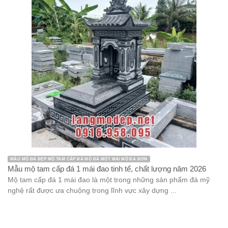
MẪU MỘ ĐÁ ĐẸP MỘ TAM CẤP ĐÁ MỘ ĐÁ MỘT MÁI MỘ ĐÁ ĐƠN
Mẫu mộ tam cấp đá 1 mái đao tinh tế, chất lượng năm 2026
Mộ tam cấp đá 1 mái đao là một trong những sản phẩm đá mỹ
nghệ rất được ưa chuộng trong lĩnh vực xây dựng ...