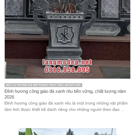
MẪU LƯ HƯƠNG ĐÁ ĐẸP PHONG THỦY TÂM LINH ĐỒ THỜ
Đỉnh hương công giáo đá xanh rêu bền vững, chất lượng năm
2026
Đỉnh hương công giáo đá xanh rêu là một trong những vật phẩm
tâm linh được thiết kế dành riêng cho những người theo đạo ...