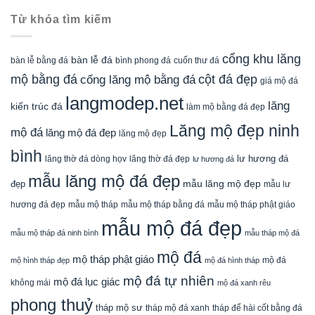
Từ khóa tìm kiếm
cổng khu lăng
bàn lễ đá
cuốn thư đá
bàn lễ bằng đá
bình phong đá
mộ bằng đá
cột đá đẹp
cổng lăng mộ bằng đá
giá mộ đá
langmodep.net
lăng
kiến trúc đá
làm mộ bằng đá đẹp
Lăng mộ đẹp ninh
mộ đá
lăng mộ đá đẹp
lăng mộ đẹp
bình
lăng thờ đá dòng họv
lư hương đá
lăng thờ đá đẹp
lư hương đá
mẫu lăng mộ đá đẹp
mẫu lăng mộ đẹp
đẹp
mẫu lư
mẫu mộ tháp bằng đá
mẫu mộ tháp phật giáo
hương đá đẹp
mẫu mộ tháp
mẫu mộ đá đẹp
mẫu mộ tháp đá ninh bình
mẫu tháp mộ đá
mộ đá
mộ tháp phật giáo
mộ đá
mộ hình tháp đẹp
mộ đá hình tháp
mộ đá tự nhiên
mộ đá lục giác
không mái
mộ đá xanh rêu
phong thuỷ
tháp mộ sư
tháp mộ đá xanh
tháp để hài cốt bằng đá