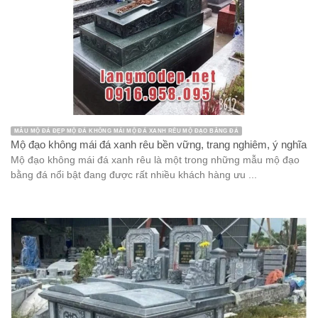
MẪU MỘ ĐÁ ĐẸP MỘ ĐÁ KHÔNG MÁI MỘ ĐÁ XANH RÊU MỘ ĐẠO BẰNG ĐÁ
Mộ đạo không mái đá xanh rêu bền vững, trang nghiêm, ý nghĩa
Mộ đạo không mái đá xanh rêu là một trong những mẫu mộ đạo
bằng đá nổi bật đang được rất nhiều khách hàng ưu ...