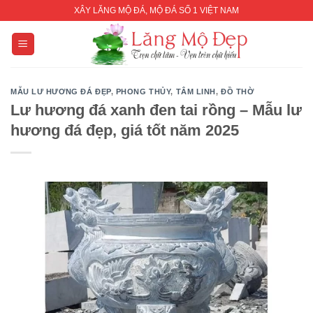
Skip
XÂY LĂNG MỘ ĐÁ, MỘ ĐÁ SỐ 1 VIỆT NAM
to
content
MẪU LƯ HƯƠNG ĐÁ ĐẸP
,
PHONG THỦY
,
TÂM LINH
,
ĐỒ THỜ
Lư hương đá xanh đen tai rồng – Mẫu lư
hương đá đẹp, giá tốt năm 2025