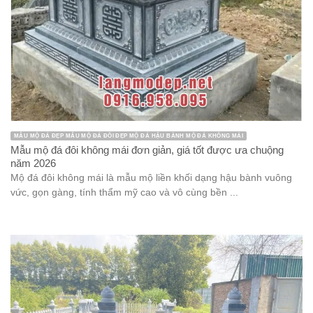
MẪU MỘ ĐÁ ĐẸP MẪU MỘ ĐÁ ĐÔI ĐẸP MỘ ĐÁ HẬU BÀNH MỘ ĐÁ KHÔNG MÁI
Mẫu mộ đá đôi không mái đơn giản, giá tốt được ưa chuộng
năm 2026
Mộ đá đôi không mái là mẫu mộ liền khối dạng hậu bành vuông
vức, gọn gàng, tính thẩm mỹ cao và vô cùng bền ...