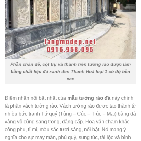
Phần chân đế, cột trụ và thành trên tường rào được làm
bằng chất liệu đá xanh đen Thanh Hoá loại 1 có độ bền
cao
Điểm nhấn nổi bật nhất của
mẫu tường rào đá
này chính
là phần vách tường rào. Vách tường rào được tạo thành từ
nhiều bức tranh Tứ quý (Tùng – Cúc – Trúc – Mai) bằng đá
vàng vô cùng sang trọng, đẳng cấp. Hoa văn chạm khắc
công phu, tỉ mỉ, màu sắc tươi sáng, nổi bật. Nó mang ý
nghĩa cho sự may mắn, phú quý, sung túc, tài lộc và bình