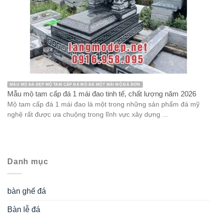
MẪU MỘ ĐÁ ĐẸP MỘ TAM CẤP ĐÁ MỘ ĐÁ MỘT MÁI MỘ ĐÁ ĐƠN
Mẫu mộ tam cấp đá 1 mái đao tinh tế, chất lượng năm 2026
Mộ tam cấp đá 1 mái đao là một trong những sản phẩm đá mỹ
nghệ rất được ưa chuộng trong lĩnh vực xây dựng ...
Danh mục
bàn ghế đá
Bàn lễ đá