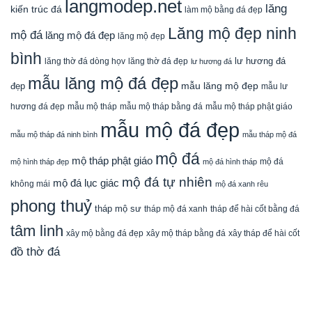
langmodep.net
lăng
kiến trúc đá
làm mộ bằng đá đẹp
Lăng mộ đẹp ninh
mộ đá
lăng mộ đá đẹp
lăng mộ đẹp
bình
lăng thờ đá dòng họv
lư hương đá
lăng thờ đá đẹp
lư hương đá
mẫu lăng mộ đá đẹp
mẫu lăng mộ đẹp
đẹp
mẫu lư
mẫu mộ tháp bằng đá
mẫu mộ tháp phật giáo
hương đá đẹp
mẫu mộ tháp
mẫu mộ đá đẹp
mẫu mộ tháp đá ninh bình
mẫu tháp mộ đá
mộ đá
mộ tháp phật giáo
mộ đá
mộ hình tháp đẹp
mộ đá hình tháp
mộ đá tự nhiên
mộ đá lục giác
không mái
mộ đá xanh rêu
phong thuỷ
tháp mộ sư
tháp mộ đá xanh
tháp để hài cốt bằng đá
tâm linh
xây mộ bằng đá đẹp
xây tháp để hài cốt
xây mộ tháp bằng đá
đồ thờ đá