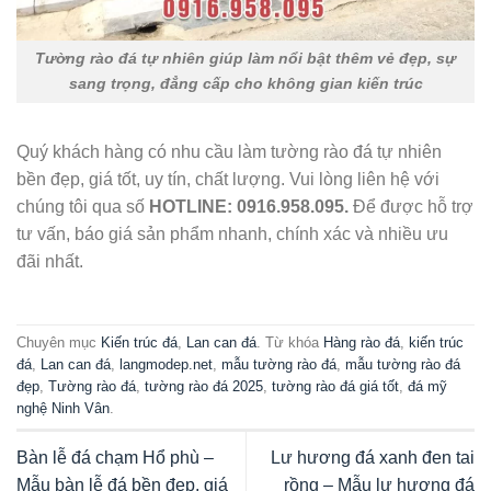
Tường rào đá tự nhiên giúp làm nổi bật thêm vẻ đẹp, sự
sang trọng, đẳng cấp cho không gian kiến trúc
Quý khách hàng có nhu cầu làm tường rào đá tự nhiên
bền đẹp, giá tốt, uy tín, chất lượng. Vui lòng liên hệ với
chúng tôi qua số
HOTLINE:
0916.958.095.
Để được hỗ trợ
tư vấn, báo giá sản phẩm nhanh, chính xác và nhiều ưu
đãi nhất.
Chuyên mục
Kiến trúc đá
,
Lan can đá
. Từ khóa
Hàng rào đá
,
kiến trúc
đá
,
Lan can đá
,
langmodep.net
,
mẫu tường rào đá
,
mẫu tường rào đá
đẹp
,
Tường rào đá
,
tường rào đá 2025
,
tường rào đá giá tốt
,
đá mỹ
nghệ Ninh Vân
.
Bàn lễ đá chạm Hổ phù –
Lư hương đá xanh đen tai
Mẫu bàn lễ đá bền đẹp, giá
rồng – Mẫu lư hương đá