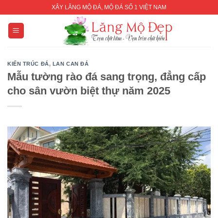
Skip
XÂY LĂNG MỘ ĐÁ, MỘ ĐÁ SỐ 1 VIỆT NAM
to
content
KIẾN TRÚC ĐÁ
,
LAN CAN ĐÁ
Mẫu tường rào đá sang trọng, đẳng cấp
cho sân vườn biệt thự năm 2025