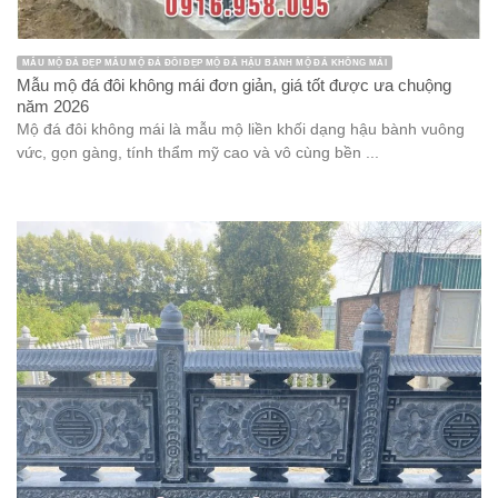
MẪU MỘ ĐÁ ĐẸP MẪU MỘ ĐÁ ĐÔI ĐẸP MỘ ĐÁ HẬU BÀNH MỘ ĐÁ KHÔNG MÁI
Mẫu mộ đá đôi không mái đơn giản, giá tốt được ưa chuộng
năm 2026
Mộ đá đôi không mái là mẫu mộ liền khối dạng hậu bành vuông
vức, gọn gàng, tính thẩm mỹ cao và vô cùng bền ...