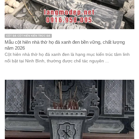
CỘT ĐÁ CỘT HIÊN KIẾN TRÚC ĐÁ
Mẫu cột hiên nhà thờ họ đá xanh đen bền vững, chất lượng
năm 2026
Cột hiên nhà thờ họ đá xanh đen là hạng mục kiến trúc tâm linh
nổi bật tại Ninh Bình, thường được chế tác nguyên ...