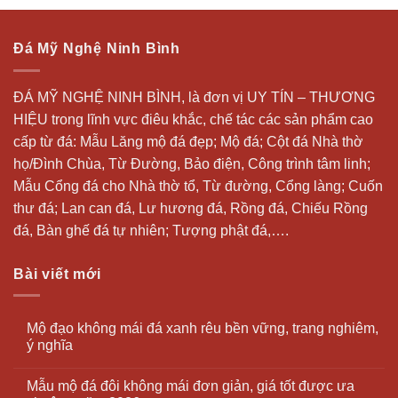
Đá Mỹ Nghệ Ninh Bình
ĐÁ MỸ NGHỆ NINH BÌNH, là đơn vị UY TÍN – THƯƠNG
HIỆU trong lĩnh vực điêu khắc, chế tác các sản phẩm cao
cấp từ đá: Mẫu
Lăng mộ đá
đẹp;
Mộ đá
; Cột đá Nhà thờ
họ/Đình Chùa, Từ Đường, Bảo điện, Công trình tâm linh;
Mẫu Cổng đá cho Nhà thờ tổ, Từ đường, Cổng làng; Cuốn
thư đá;
Lan can đá
, Lư hương đá, Rồng đá, Chiếu Rồng
đá, Bàn ghế đá tự nhiên; Tượng phật đá,….
Bài viết mới
Mộ đạo không mái đá xanh rêu bền vững, trang nghiêm,
ý nghĩa
Mẫu mộ đá đôi không mái đơn giản, giá tốt được ưa