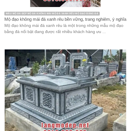
MẪU MỘ ĐÁ ĐẸP MỘ ĐÁ KHÔNG MÁI MỘ ĐÁ XANH RÊU MỘ ĐẠO BẰNG ĐÁ
Mộ đạo không mái đá xanh rêu bền vững, trang nghiêm, ý nghĩa
Mộ đạo không mái đá xanh rêu là một trong những mẫu mộ đạo
bằng đá nổi bật đang được rất nhiều khách hàng ưu ...