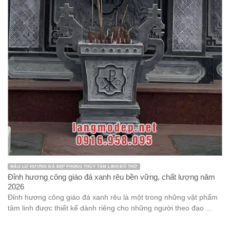
MẪU LƯ HƯƠNG ĐÁ ĐẸP PHONG THỦY TÂM LINH ĐỒ THỜ
Đỉnh hương công giáo đá xanh rêu bền vững, chất lượng năm
2026
Đỉnh hương công giáo đá xanh rêu là một trong những vật phẩm
tâm linh được thiết kế dành riêng cho những người theo đạo ...