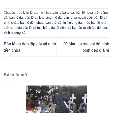
Chuyên mục
Bàn lễ đá
. Từ khóa
bàn lễ bằng đá
,
bàn lễ ngoài trời bằng
đá
,
bàn lễ đá
,
bàn lễ đá khu lăng mộ đá
,
bàn lễ đá ngoài trời
,
bàn lễ đá
đình chùa
,
bàn lễ đền chùa
,
bàn thờ đá
,
lư hương đá
,
mẫu bàn lễ nhà
thờ họ
,
mẫu bàn lễ đá tự nhiên
,
đá lát nền
,
đá lát nền tự nhiên
,
đèn đá
,
đỉnh hương đá
.
Bàn lễ đá đẹp lắp đặt tại đình
20 Mẫu tượng voi đá ninh
đền chùa
bình đẹp giá rẻ
Bài viết mới