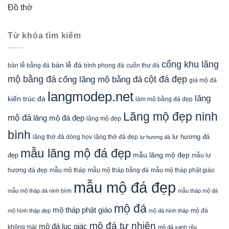
Đồ thờ
Từ khóa tìm kiếm
cổng khu lăng
bàn lễ đá
cuốn thư đá
bàn lễ bằng đá
bình phong đá
mộ bằng đá
cột đá đẹp
cổng lăng mộ bằng đá
giá mộ đá
langmodep.net
lăng
kiến trúc đá
làm mộ bằng đá đẹp
Lăng mộ đẹp ninh
mộ đá
lăng mộ đá đẹp
lăng mộ đẹp
bình
lăng thờ đá dòng họv
lư hương đá
lăng thờ đá đẹp
lư hương đá
mẫu lăng mộ đá đẹp
mẫu lăng mộ đẹp
đẹp
mẫu lư
mẫu mộ tháp bằng đá
mẫu mộ tháp phật giáo
hương đá đẹp
mẫu mộ tháp
mẫu mộ đá đẹp
mẫu mộ tháp đá ninh bình
mẫu tháp mộ đá
mộ đá
mộ tháp phật giáo
mộ đá
mộ hình tháp đẹp
mộ đá hình tháp
mộ đá tự nhiên
mộ đá lục giác
không mái
mộ đá xanh rêu