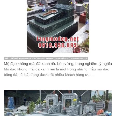
MẪU MỘ ĐÁ ĐẸP MỘ ĐÁ KHÔNG MÁI MỘ ĐÁ XANH RÊU MỘ ĐẠO BẰNG ĐÁ
Mộ đạo không mái đá xanh rêu bền vững, trang nghiêm, ý nghĩa
Mộ đạo không mái đá xanh rêu là một trong những mẫu mộ đạo
bằng đá nổi bật đang được rất nhiều khách hàng ưu ...