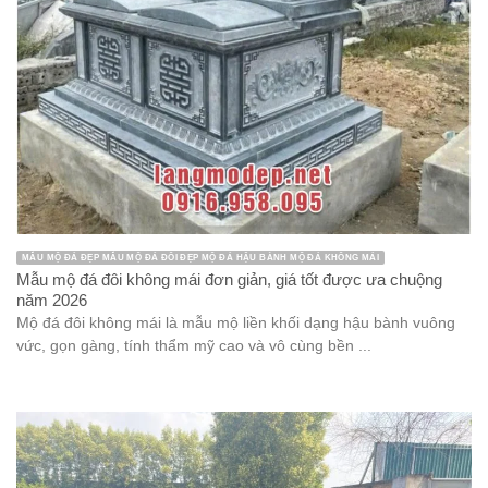
MẪU MỘ ĐÁ ĐẸP MẪU MỘ ĐÁ ĐÔI ĐẸP MỘ ĐÁ HẬU BÀNH MỘ ĐÁ KHÔNG MÁI
Mẫu mộ đá đôi không mái đơn giản, giá tốt được ưa chuộng
năm 2026
Mộ đá đôi không mái là mẫu mộ liền khối dạng hậu bành vuông
vức, gọn gàng, tính thẩm mỹ cao và vô cùng bền ...