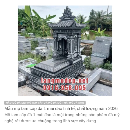
MẪU MỘ ĐÁ ĐẸP MỘ TAM CẤP ĐÁ MỘ ĐÁ MỘT MÁI MỘ ĐÁ ĐƠN
Mẫu mộ tam cấp đá 1 mái đao tinh tế, chất lượng năm 2026
Mộ tam cấp đá 1 mái đao là một trong những sản phẩm đá mỹ
nghệ rất được ưa chuộng trong lĩnh vực xây dựng ...