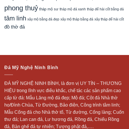
phong thuỷ
tháp mộ sư
tháp mộ đá xanh
tháp để hài cốt bằng đá
tâm linh
xây mộ bằng đá đẹp
xây tháp để hài cốt
xây mộ tháp bằng đá
đồ thờ đá
Đá Mỹ Nghệ Ninh Bình
ĐÁ MỸ NGHỆ NINH BÌNH, là đơn vị UY TÍN – THƯƠNG
HIỆU trong lĩnh vực điêu khắc, chế tác các sản phẩm cao
cấp từ đá: Mẫu
Lăng mộ đá
đẹp;
Mộ đá
; Cột đá Nhà thờ
họ/Đình Chùa, Từ Đường, Bảo điện, Công trình tâm linh;
Mẫu Cổng đá cho Nhà thờ tổ, Từ đường, Cổng làng; Cuốn
thư đá;
Lan can đá
, Lư hương đá, Rồng đá, Chiếu Rồng
đá, Bàn ghế đá tự nhiên; Tượng phật đá,….