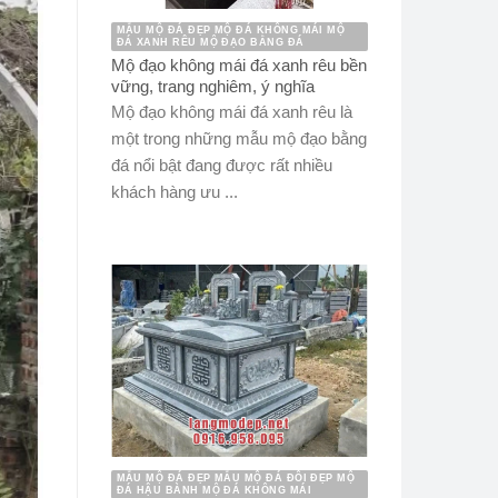
MẪU MỘ ĐÁ ĐẸP MỘ ĐÁ KHÔNG MÁI MỘ
ĐÁ XANH RÊU MỘ ĐẠO BẰNG ĐÁ
Mộ đạo không mái đá xanh rêu bền
vững, trang nghiêm, ý nghĩa
Mộ đạo không mái đá xanh rêu là
một trong những mẫu mộ đạo bằng
đá nổi bật đang được rất nhiều
khách hàng ưu ...
MẪU MỘ ĐÁ ĐẸP MẪU MỘ ĐÁ ĐÔI ĐẸP MỘ
ĐÁ HẬU BÀNH MỘ ĐÁ KHÔNG MÁI