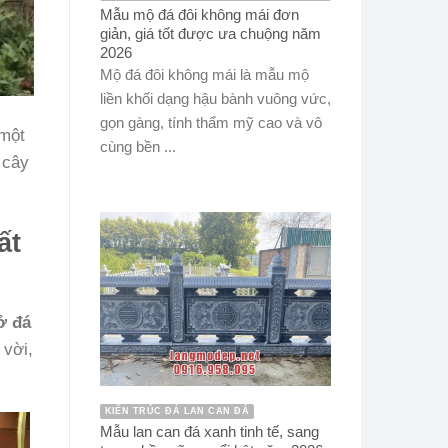
Mẫu mộ đá đôi không mái đơn
giản, giá tốt được ưa chuộng năm
2026
Mộ đá đôi không mái là mẫu mộ
liền khối dạng hậu bành vuông vức,
gọn gàng, tính thẩm mỹ cao và vô
 một
cùng bền ...
 cây
ất
ở đá
 vời,
KIẾN TRÚC ĐÁ LAN CAN ĐÁ
Mẫu lan can đá xanh tinh tế, sang