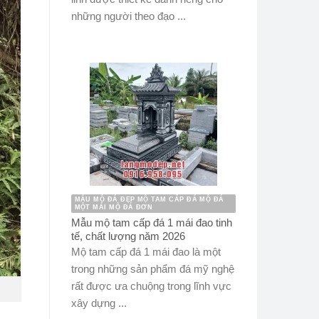
những người theo đạo ...
MẪU MỘ ĐÁ ĐẸP MỘ TAM CẤP ĐÁ MỘ ĐÁ
MỘT MÁI MỘ ĐÁ ĐƠN
Mẫu mộ tam cấp đá 1 mái đao tinh
tế, chất lượng năm 2026
Mộ tam cấp đá 1 mái đao là một
trong những sản phẩm đá mỹ nghệ
rất được ưa chuộng trong lĩnh vực
xây dựng ...