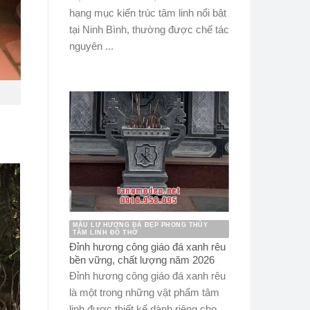
hạng mục kiến trúc tâm linh nổi bật
tại Ninh Bình, thường được chế tác
nguyên ...
MẪU LƯ HƯƠNG ĐÁ ĐẸP PHONG THỦY
TÂM LINH ĐỒ THỜ
Đỉnh hương công giáo đá xanh rêu
bền vững, chất lượng năm 2026
Đỉnh hương công giáo đá xanh rêu
là một trong những vật phẩm tâm
linh được thiết kế dành riêng cho