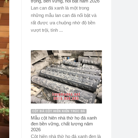
trọng, bền vững, nổi bật năm 2026
Lan can đá xanh là một trong
những mẫu lan can đá nổi bật và
rất được ưa chuộng nhờ độ bền
vượt trội, tính ...
CỘT ĐÁ CỘT HIÊN KIẾN TRÚC ĐÁ
Mẫu cột hiên nhà thờ họ đá xanh
đen bền vững, chất lượng năm
2026
Cột hiên nhà thờ họ đá xanh đen là