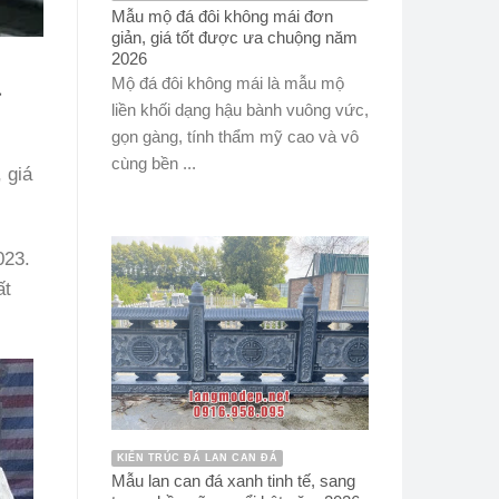
Mẫu mộ đá đôi không mái đơn
giản, giá tốt được ưa chuộng năm
2026
á
Mộ đá đôi không mái là mẫu mộ
liền khối dạng hậu bành vuông vức,
gọn gàng, tính thẩm mỹ cao và vô
cùng bền ...
 giá
023.
ất
KIẾN TRÚC ĐÁ LAN CAN ĐÁ
Mẫu lan can đá xanh tinh tế, sang