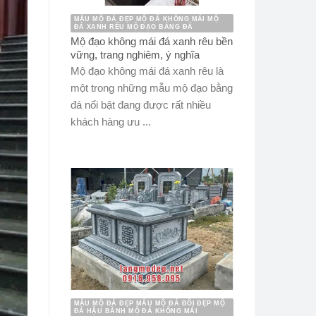
MẪU MỘ ĐÁ ĐẸP MỘ ĐÁ KHÔNG MÁI MỘ
ĐÁ XANH RÊU MỘ ĐẠO BẰNG ĐÁ
Mộ đạo không mái đá xanh rêu bền
vững, trang nghiêm, ý nghĩa
Mộ đạo không mái đá xanh rêu là
một trong những mẫu mộ đạo bằng
đá nổi bật đang được rất nhiều
khách hàng ưu ...
MẪU MỘ ĐÁ ĐẸP MẪU MỘ ĐÁ ĐÔI ĐẸP MỘ
ĐÁ HẬU BÀNH MỘ ĐÁ KHÔNG MÁI