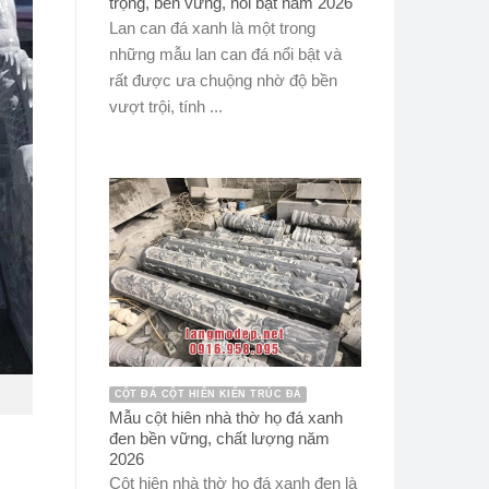
trọng, bền vững, nổi bật năm 2026
Lan can đá xanh là một trong
những mẫu lan can đá nổi bật và
rất được ưa chuộng nhờ độ bền
vượt trội, tính ...
CỘT ĐÁ CỘT HIÊN KIẾN TRÚC ĐÁ
Mẫu cột hiên nhà thờ họ đá xanh
đen bền vững, chất lượng năm
2026
Cột hiên nhà thờ họ đá xanh đen là