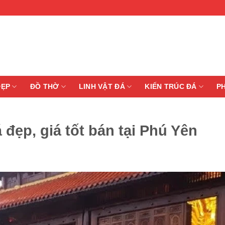
ĐẸP
ĐỒ THỜ
LINH VẬT ĐÁ
KIẾN TRÚC ĐÁ
P
đẹp, giá tốt bán tại Phú Yên