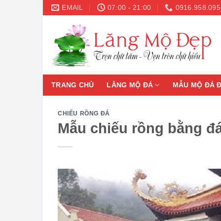
Skip
EMAIL
07:00 - 21:00
0916.958.095
to
content
TRANG CHỦ
LĂNG MỘ ĐÁ
MẪU MỘ ĐÁ 
CHIẾU RỒNG ĐÁ
Mẫu chiếu rồng bằng đá 