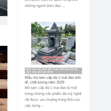
những người theo đạo ...
MẪU MỘ ĐÁ ĐẸP MỘ TAM CẤP ĐÁ MỘ ĐÁ
MỘT MÁI MỘ ĐÁ ĐƠN
Mẫu mộ tam cấp đá 1 mái đao tinh
tế, chất lượng năm 2026
Mộ tam cấp đá 1 mái đao là một
trong những sản phẩm đá mỹ nghệ
rất được ưa chuộng trong lĩnh vực
xây dựng ...