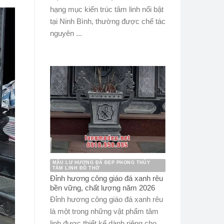
hạng mục kiến trúc tâm linh nổi bật
tại Ninh Bình, thường được chế tác
nguyên ...
MẪU LƯ HƯƠNG ĐÁ ĐẸP PHONG THỦY
TÂM LINH ĐỒ THỜ
Đỉnh hương công giáo đá xanh rêu
bền vững, chất lượng năm 2026
Đỉnh hương công giáo đá xanh rêu
là một trong những vật phẩm tâm
linh được thiết kế dành riêng cho