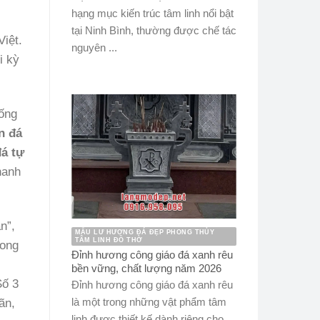
hạng mục kiến trúc tâm linh nổi bật
tại Ninh Bình, thường được chế tác
Việt.
nguyên ...
i kỳ
hống
n
đá
á tự
hanh
n”,
MẪU LƯ HƯƠNG ĐÁ ĐẸP PHONG THỦY
TÂM LINH ĐỒ THỜ
rong
Đỉnh hương công giáo đá xanh rêu
bền vững, chất lượng năm 2026
Số 3
Đỉnh hương công giáo đá xanh rêu
là một trong những vật phẩm tâm
ãn,
linh được thiết kế dành riêng cho