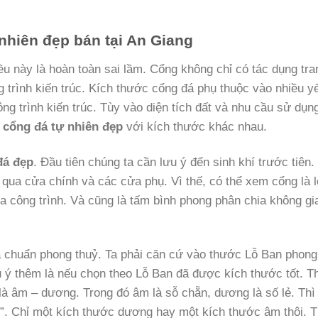
nhiên đẹp bán tại An Giang
ều này là hoàn toàn sai lầm. Cổng không chỉ có tác dụng tra
 trình kiến trúc. Kích thước cổng đá phụ thuộc vào nhiều yế
ng trình kiến trúc. Tùy vào diện tích đất và nhu cầu sử dụn
u
cổng đá tự nhiên đẹp
với kích thước khác nhau.
đá đẹp
. Đầu tiên chúng ta cần lưu ý đến sinh khí trước tiên.
qua cửa chính và các cửa phụ. Vì thế, có thể xem cổng là l
ủa công trình. Và cũng là tấm bình phong phân chia không gi
chuẩn phong thuỷ. Ta phải căn cứ vào thước Lỗ Ban phong
u ý thêm là nếu chọn theo Lỗ Ban đã được kích thước tốt. Th
là âm – dương. Trong đó âm là sỗ chẵn, dương là số lẻ. Thì
h”. Chỉ một kích thước dương hay một kích thước âm thôi. T