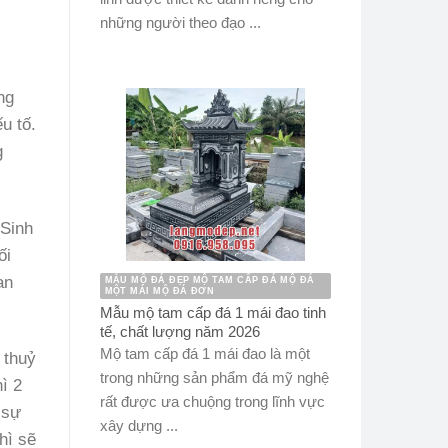
những người theo đạo ...
ng
u tố.
g
 Sinh
ối
an
MẪU MỘ ĐÁ ĐẸP MỘ TAM CẤP ĐÁ MỘ ĐÁ
MỘT MÁI MỘ ĐÁ ĐƠN
Mẫu mộ tam cấp đá 1 mái đao tinh
tế, chất lượng năm 2026
Mộ tam cấp đá 1 mái đao là một
 thuỷ
trong những sản phẩm đá mỹ nghệ
ì 2
rất được ưa chuộng trong lĩnh vực
 sự
xây dựng ...
hì sẽ