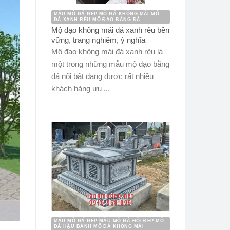
MẪU MỘ ĐÁ ĐẸP MỘ ĐÁ KHÔNG MÁI MỘ
ĐÁ XANH RÊU MỘ ĐẠO BẰNG ĐÁ
Mộ đạo không mái đá xanh rêu bền
vững, trang nghiêm, ý nghĩa
Mộ đạo không mái đá xanh rêu là
một trong những mẫu mộ đạo bằng
đá nổi bật đang được rất nhiều
khách hàng ưu ...
MẪU MỘ ĐÁ ĐẸP MẪU MỘ ĐÁ ĐÔI ĐẸP MỘ
ĐÁ HẬU BÀNH MỘ ĐÁ KHÔNG MÁI