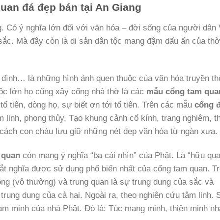
uan đá đẹp bán tại An Giang
. Có ý nghĩa lớn đối với văn hóa – đời sống của người dân 
 sắc. Mà đây còn là di sản dân tộc mang đậm dấu ấn của thờ
 đình… là những hình ảnh quen thuộc của văn hóa truyền t
tộc lớn họ cũng xây cổng nhà thờ là các
mẫu
cổng tam qua
tổ tiên, dòng họ, sự biết ơn tới tổ tiên. Trên các mẫu
cổng đ
linh, phong thủy. Tạo khung cảnh cổ kính, trang nghiêm, t
à cách con cháu lưu giữ những nét đẹp văn hóa từ ngàn xưa.
 quan
còn mang ý nghĩa “ba cái nhìn” của Phật. Là “hữu qua
cắt nghĩa được sử dụng phổ biến nhất của cổng tam quan. T
ông (vô thường) và trung quan là sự trung dung của sắc và
trung dung của cả hai. Ngoài ra, theo nghiên cứu tâm linh. 
tam minh của nhà Phật. Đó là: Túc mạng minh, thiên minh nh