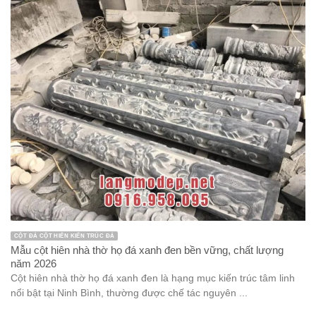
CỘT ĐÁ CỘT HIÊN KIẾN TRÚC ĐÁ
Mẫu cột hiên nhà thờ họ đá xanh đen bền vững, chất lượng
năm 2026
Cột hiên nhà thờ họ đá xanh đen là hạng mục kiến trúc tâm linh
nổi bật tại Ninh Bình, thường được chế tác nguyên ...