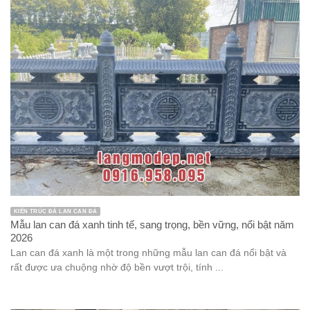
KIẾN TRÚC ĐÁ LAN CAN ĐÁ
Mẫu lan can đá xanh tinh tế, sang trọng, bền vững, nổi bật năm
2026
Lan can đá xanh là một trong những mẫu lan can đá nổi bật và
rất được ưa chuộng nhờ độ bền vượt trội, tính ...