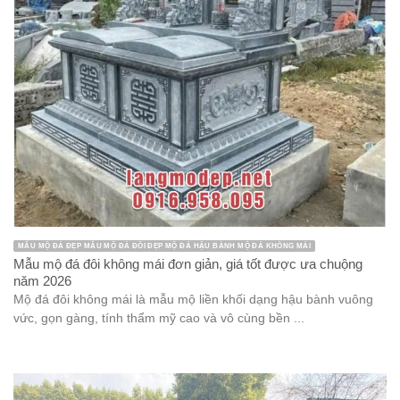
MẪU MỘ ĐÁ ĐẸP MẪU MỘ ĐÁ ĐÔI ĐẸP MỘ ĐÁ HẬU BÀNH MỘ ĐÁ KHÔNG MÁI
Mẫu mộ đá đôi không mái đơn giản, giá tốt được ưa chuộng
năm 2026
Mộ đá đôi không mái là mẫu mộ liền khối dạng hậu bành vuông
vức, gọn gàng, tính thẩm mỹ cao và vô cùng bền ...