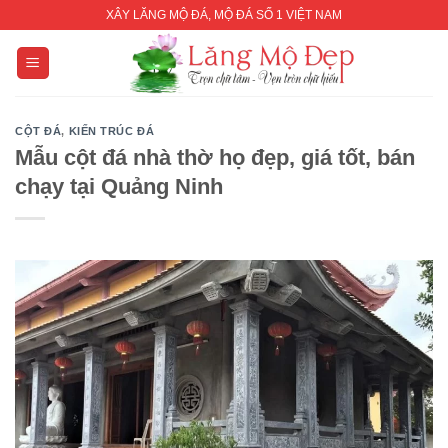
Skip
XÂY LĂNG MỘ ĐÁ, MỘ ĐÁ SỐ 1 VIỆT NAM
to
content
CỘT ĐÁ
,
KIẾN TRÚC ĐÁ
Mẫu cột đá nhà thờ họ đẹp, giá tốt, bán
chạy tại Quảng Ninh