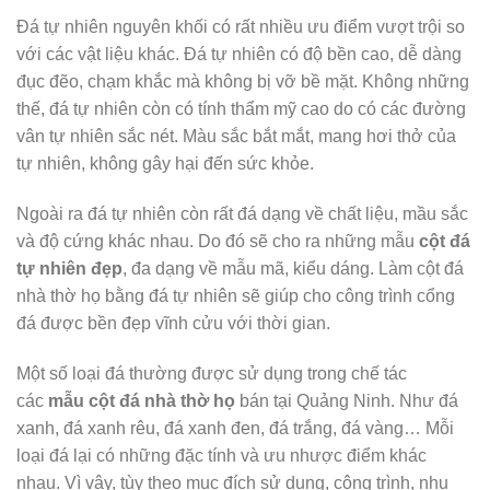
Đá tự nhiên nguyên khối có rất nhiều ưu điểm vượt trội so
với các vật liệu khác. Đá tự nhiên có độ bền cao, dễ dàng
đục đẽo, chạm khắc mà không bị vỡ bề mặt. Không những
thế, đá tự nhiên còn có tính thẩm mỹ cao do có các đường
vân tự nhiên sắc nét. Màu sắc bắt mắt, mang hơi thở của
tự nhiên, không gây hại đến sức khỏe.
Ngoài ra đá tự nhiên còn rất đá dạng về chất liệu, mầu sắc
và độ cứng khác nhau. Do đó sẽ cho ra những mẫu
cột đá
tự nhiên đẹp
, đa dạng về mẫu mã, kiểu dáng. Làm cột đá
nhà thờ họ bằng đá tự nhiên sẽ giúp cho công trình cổng
đá được bền đẹp vĩnh cửu với thời gian.
Một số loại đá thường được sử dụng trong chế tác
các
mẫu
cột đá nhà thờ họ
bán tại Quảng Ninh. Như đá
xanh, đá xanh rêu, đá xanh đen, đá trắng, đá vàng… Mỗi
loại đá lại có những đặc tính và ưu nhược điểm khác
nhau. Vì vậy, tùy theo mục đích sử dụng, công trình, nhu