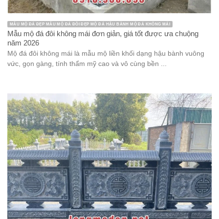
MẪU MỘ ĐÁ ĐẸP MẪU MỘ ĐÁ ĐÔI ĐẸP MỘ ĐÁ HẬU BÀNH MỘ ĐÁ KHÔNG MÁI
Mẫu mộ đá đôi không mái đơn giản, giá tốt được ưa chuộng
năm 2026
Mộ đá đôi không mái là mẫu mộ liền khối dạng hậu bành vuông
vức, gọn gàng, tính thẩm mỹ cao và vô cùng bền ...