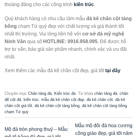
thoáng đãng cho các công trình
kiến trúc
.
Quý khách hàng có nhu cầu làm mẫu
đá kê chân cột tảng
bồng
chạm Tứ quý đẹp với chất lượng và giá thành tốt
nhất thị trường. Vui lòng liên hệ với
cơ sở đá mỹ nghệ
Ninh Vân
qua số
HOTLINE:
0916.958.095
. Để được hỗ
trợ tư vấn, báo giá sản phẩm nhanh, chính xác và ưu đãi
nhất.
Xem thêm các mẫu đá kê chân cột đẹp, giá tốt
tại đây
Chuyên mục
Chân tảng đá
,
Kiến trúc đá
. Từ khóa
chân tảng đá
,
chân
đế cột đá
,
kiến trúc
,
mẫu đá kê chân cột đẹp
,
đá kê chân cột
,
đá kê
chân cột giá tốt
,
đá kê chân cột tảng bồng
,
đá kê chân cột tảng bồng
chạm Tứ quý
.
Mẫu mộ đôi đá hoa cương
Mộ đá tròn phong thuỷ – Mẫu
công giáo đẹp, giá tốt năm
mộ tổ bằng đá đẹp, giá tốt