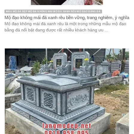
MẪU MỘ ĐÁ ĐẸP MỘ ĐÁ KHÔNG MÁI MỘ ĐÁ XANH RÊU MỘ ĐẠO BẰNG ĐÁ
Mộ đạo không mái đá xanh rêu bền vững, trang nghiêm, ý nghĩa
Mộ đạo không mái đá xanh rêu là một trong những mẫu mộ đạo
bằng đá nổi bật đang được rất nhiều khách hàng ưu ...