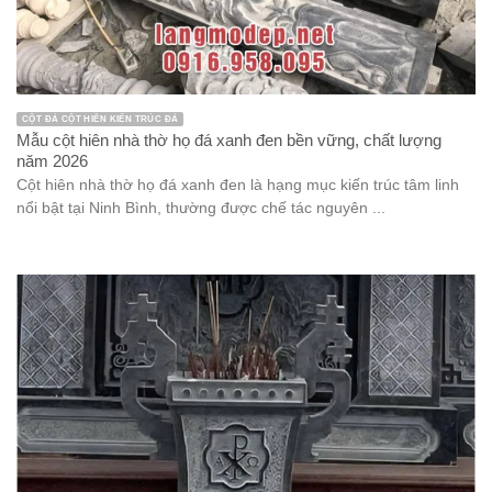
CỘT ĐÁ CỘT HIÊN KIẾN TRÚC ĐÁ
Mẫu cột hiên nhà thờ họ đá xanh đen bền vững, chất lượng
năm 2026
Cột hiên nhà thờ họ đá xanh đen là hạng mục kiến trúc tâm linh
nổi bật tại Ninh Bình, thường được chế tác nguyên ...