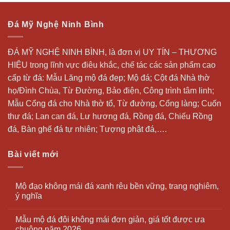
Đá Mỹ Nghệ Ninh Bình
ĐÁ MỸ NGHỆ NINH BÌNH, là đơn vị UY TÍN – THƯƠNG
HIỆU trong lĩnh vực điêu khắc, chế tác các sản phẩm cao
cấp từ đá: Mẫu
Lăng mộ đá
đẹp;
Mộ đá
; Cột đá Nhà thờ
họ/Đình Chùa, Từ Đường, Bảo điện, Công trình tâm linh;
Mẫu Cổng đá cho Nhà thờ tổ, Từ đường, Cổng làng; Cuốn
thư đá;
Lan can đá
, Lư hương đá, Rồng đá, Chiếu Rồng
đá, Bàn ghế đá tự nhiên; Tượng phật đá,….
Bài viết mới
Mộ đạo không mái đá xanh rêu bền vững, trang nghiêm,
ý nghĩa
Mẫu mộ đá đôi không mái đơn giản, giá tốt được ưa
chuộng năm 2026