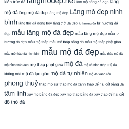
langmodep.net
lăng
kiến trúc đá
làm mộ bằng đá đẹp
Lăng mộ đẹp ninh
mộ đá
lăng mộ đá đẹp
lăng mộ đẹp
bình
lăng thờ đá dòng họv
lư hương đá
lăng thờ đá đẹp
lư hương đá
mẫu lăng mộ đá đẹp
mẫu lăng mộ đẹp
đẹp
mẫu lư
mẫu mộ tháp bằng đá
mẫu mộ tháp phật giáo
hương đá đẹp
mẫu mộ tháp
mẫu mộ đá đẹp
mẫu mộ tháp đá ninh bình
mẫu tháp mộ đá
mộ đá
mộ tháp phật giáo
mộ đá
mộ hình tháp đẹp
mộ đá hình tháp
mộ đá tự nhiên
mộ đá lục giác
không mái
mộ đá xanh rêu
phong thuỷ
tháp mộ sư
tháp mộ đá xanh
tháp để hài cốt bằng đá
tâm linh
xây mộ bằng đá đẹp
xây tháp để hài cốt
xây mộ tháp bằng đá
đồ thờ đá