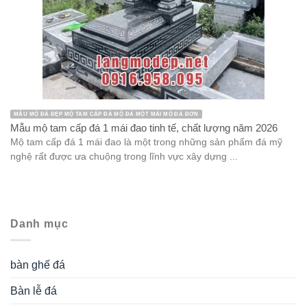
MẪU MỘ ĐÁ ĐẸP MỘ TAM CẤP ĐÁ MỘ ĐÁ MỘT MÁI MỘ ĐÁ ĐƠN
Mẫu mộ tam cấp đá 1 mái đao tinh tế, chất lượng năm 2026
Mộ tam cấp đá 1 mái đao là một trong những sản phẩm đá mỹ
nghệ rất được ưa chuộng trong lĩnh vực xây dựng ...
Danh mục
bàn ghế đá
Bàn lễ đá