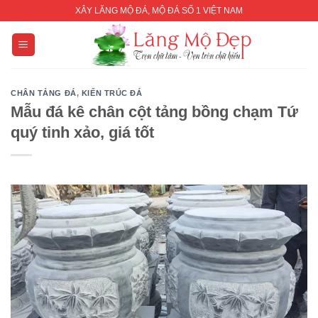
Skip
XÂY LĂNG MỘ ĐÁ, MỘ ĐÁ SỐ 1 VIỆT NAM
to
content
CHÂN TẢNG ĐÁ
,
KIẾN TRÚC ĐÁ
Mẫu đá kê chân cột tảng bồng chạm Tứ
quý tinh xảo, giá tốt