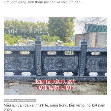
vức, gọn gàng, tính thẩm mỹ cao và vô cùng bền ...
KIẾN TRÚC ĐÁ LAN CAN ĐÁ
Mẫu lan can đá xanh tinh tế, sang trọng, bền vững, nổi bật năm
2026