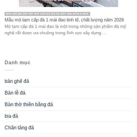
MẪU MỘ ĐÁ ĐẸP MỘ TAM CẤP ĐÁ MỘ ĐÁ MỘT MÁI MỘ ĐÁ ĐƠN
Mẫu mộ tam cấp đá 1 mái đao tinh tế, chất lượng năm 2026
Mộ tam cấp đá 1 mái đao là một trong những sản phẩm đá mỹ
nghệ rất được ưa chuộng trong lĩnh vực xây dựng ...
Danh mục
bàn ghế đá
Bàn lễ đá
Bàn thờ thiên bằng đá
bia đá
Chân tảng đá