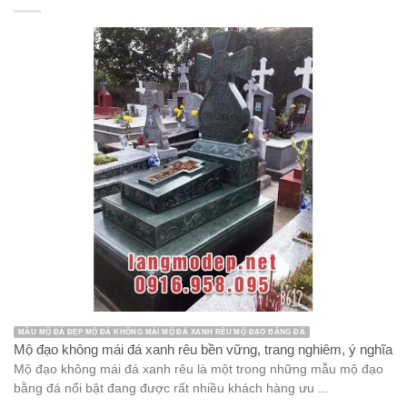
MẪU MỘ ĐÁ ĐẸP MỘ ĐÁ KHÔNG MÁI MỘ ĐÁ XANH RÊU MỘ ĐẠO BẰNG ĐÁ
Mộ đạo không mái đá xanh rêu bền vững, trang nghiêm, ý nghĩa
Mộ đạo không mái đá xanh rêu là một trong những mẫu mộ đạo
bằng đá nổi bật đang được rất nhiều khách hàng ưu ...