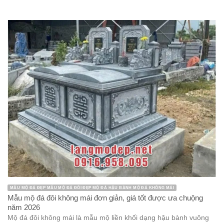
MẪU MỘ ĐÁ ĐẸP MẪU MỘ ĐÁ ĐÔI ĐẸP MỘ ĐÁ HẬU BÀNH MỘ ĐÁ KHÔNG MÁI
Mẫu mộ đá đôi không mái đơn giản, giá tốt được ưa chuộng
năm 2026
Mộ đá đôi không mái là mẫu mộ liền khối dạng hậu bành vuông