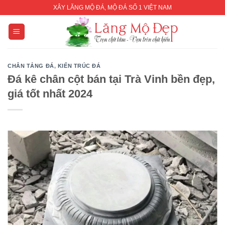
Skip
XÂY LĂNG MỘ ĐÁ, MỘ ĐÁ SỐ 1 VIỆT NAM
to
content
CHÂN TẢNG ĐÁ
,
KIẾN TRÚC ĐÁ
Đá kê chân cột bán tại Trà Vinh bền đẹp,
giá tốt nhất 2024