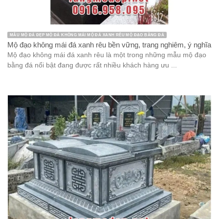
MẪU MỘ ĐÁ ĐẸP MỘ ĐÁ KHÔNG MÁI MỘ ĐÁ XANH RÊU MỘ ĐẠO BẰNG ĐÁ
Mộ đạo không mái đá xanh rêu bền vững, trang nghiêm, ý nghĩa
Mộ đạo không mái đá xanh rêu là một trong những mẫu mộ đạo
bằng đá nổi bật đang được rất nhiều khách hàng ưu ...