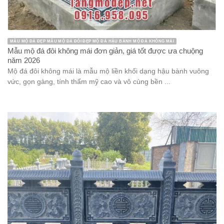
MẪU MỘ ĐÁ ĐẸP MẪU MỘ ĐÁ ĐÔI ĐẸP MỘ ĐÁ HẬU BÀNH MỘ ĐÁ KHÔNG MÁI
Mẫu mộ đá đôi không mái đơn giản, giá tốt được ưa chuộng
năm 2026
Mộ đá đôi không mái là mẫu mộ liền khối dạng hậu bành vuông
vức, gọn gàng, tính thẩm mỹ cao và vô cùng bền ...