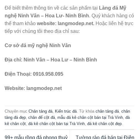
Để biết thêm thông tin về các sản phẩm tại
Làng đá Mỹ
nghệ Ninh Vân – Hoa Lư- Ninh Bình
. Quý khách hàng có
thể tham khảo
website: langmodep.net.
Hoặc liên hệ trực
tiếp với chúng tôi theo địa chỉ sau:
Cơ sở đá mỹ nghệ Ninh Vân
Địa chỉ: Ninh Vân – Hoa Lư – Ninh Bình
Điện Thoại: 0916.958.095
Website: langmodep.net
Chuyên mục
Chân tảng đá
,
Kiến trúc đá
. Từ khóa
chân tảng đá
,
chân
tảng đá đẹp
,
chân đế cột đá
,
mẫu đá kê chân cột bán tại Trà Vinh
,
đá
kê chân cột
,
đá kê chân cột bán tại Trà Vinh
,
đá kê chân cột đẹp
.
99+ mẫu rồng đá phong thuỷ
Tường rào đá bán tại Điện