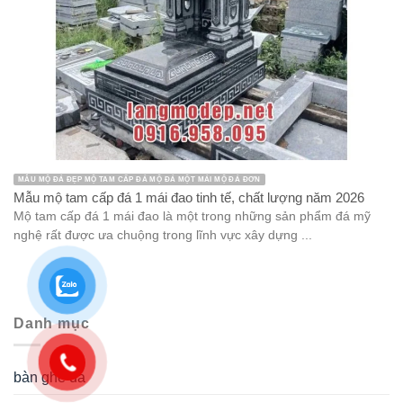
MẪU MỘ ĐÁ ĐẸP MỘ TAM CẤP ĐÁ MỘ ĐÁ MỘT MÁI MỘ ĐÁ ĐƠN
Mẫu mộ tam cấp đá 1 mái đao tinh tế, chất lượng năm 2026
Mộ tam cấp đá 1 mái đao là một trong những sản phẩm đá mỹ
nghệ rất được ưa chuộng trong lĩnh vực xây dựng ...
Danh mục
bàn ghế đá