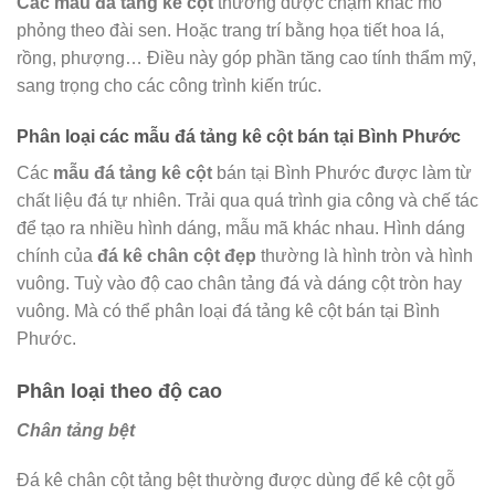
Các mẫu đá tảng kê cột
thường được chạm khắc mô
phỏng theo đài sen. Hoặc trang trí bằng họa tiết hoa lá,
rồng, phượng… Điều này góp phần tăng cao tính thẩm mỹ,
sang trọng cho các công trình kiến trúc.
Phân loại các mẫu đá tảng kê cột bán tại Bình Phước
Các
mẫu
đá tảng kê cột
bán tại Bình Phước được làm từ
chất liệu đá tự nhiên. Trải qua quá trình gia công và chế tác
để tạo ra nhiều hình dáng, mẫu mã khác nhau. Hình dáng
chính của
đá kê chân cột đẹp
thường là hình tròn và hình
vuông. Tuỳ vào độ cao chân tảng đá và dáng cột tròn hay
vuông. Mà có thể phân loại đá tảng kê cột bán tại Bình
Phước.
Phân loại theo độ cao
Chân tảng bệt
Đá kê chân cột tảng bệt thường được dùng để kê cột gỗ