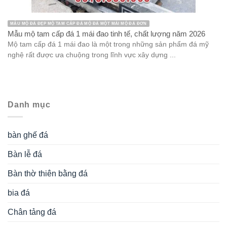
MẪU MỘ ĐÁ ĐẸP MỘ TAM CẤP ĐÁ MỘ ĐÁ MỘT MÁI MỘ ĐÁ ĐƠN
Mẫu mộ tam cấp đá 1 mái đao tinh tế, chất lượng năm 2026
Mộ tam cấp đá 1 mái đao là một trong những sản phẩm đá mỹ
nghệ rất được ưa chuộng trong lĩnh vực xây dựng ...
Danh mục
bàn ghế đá
Bàn lễ đá
Bàn thờ thiên bằng đá
bia đá
Chân tảng đá