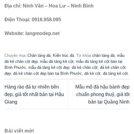
Địa chỉ: Ninh Vân – Hoa Lư – Ninh Bình
Điện Thoại: 0916.958.095
Website: langmodep.net
Chuyên mục
Chân tảng đá
,
Kiến trúc đá
. Từ khóa
chân tảng đá
,
mẫu
đá kê chân cột đẹp
,
mẫu đá tảng kê cột
,
mẫu đá tảng kê cột bán tại
Bình Phước
,
mẫu đá tảng kê cột đẹp
,
đá kê chân cột
,
đá kê chân cột
đẹp
,
đá kê chân cột đẹp bán tại Bình Phước
,
đá kê cột
,
đá tảng kê cột
.
Hàng rào đá tự nhiên bền
Mẫu mộ đá hậu bành đẹp
đẹp, giá tốt nhất bán tại Hậu
chuẩn phong thuỷ, giá tốt
Giang
bán tại Quảng Ninh
Bài viết mới