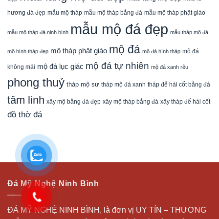
mẫu mộ tháp bằng đá
mẫu mộ tháp phật giáo
hương đá đẹp
mẫu mộ tháp
mẫu mộ đá đẹp
mẫu mộ tháp đá ninh bình
mẫu tháp mộ đá
mộ đá
mộ tháp phật giáo
mộ đá
mộ hình tháp đẹp
mộ đá hình tháp
mộ đá tự nhiên
mộ đá lục giác
không mái
mộ đá xanh rêu
phong thuỷ
tháp mộ sư
tháp mộ đá xanh
tháp để hài cốt bằng đá
tâm linh
xây mộ bằng đá đẹp
xây tháp để hài cốt
xây mộ tháp bằng đá
đồ thờ đá
Đá Mỹ Nghệ Ninh Bình
ĐÁ MỸ NGHỆ NINH BÌNH, là đơn vị UY TÍN – THƯƠNG