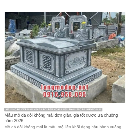
MẪU MỘ ĐÁ ĐẸP MẪU MỘ ĐÁ ĐÔI ĐẸP MỘ ĐÁ HẬU BÀNH MỘ ĐÁ KHÔNG MÁI
Mẫu mộ đá đôi không mái đơn giản, giá tốt được ưa chuộng
năm 2026
Mộ đá đôi không mái là mẫu mộ liền khối dạng hậu bành vuông