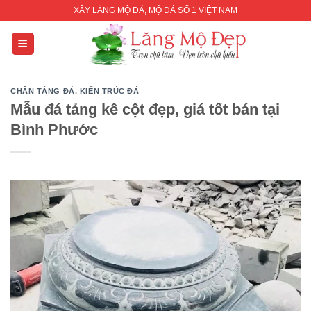
Skip
XÂY LĂNG MỘ ĐÁ, MỘ ĐÁ SỐ 1 VIỆT NAM
to
content
CHÂN TẢNG ĐÁ
,
KIẾN TRÚC ĐÁ
Mẫu đá tảng kê cột đẹp, giá tốt bán tại
Bình Phước