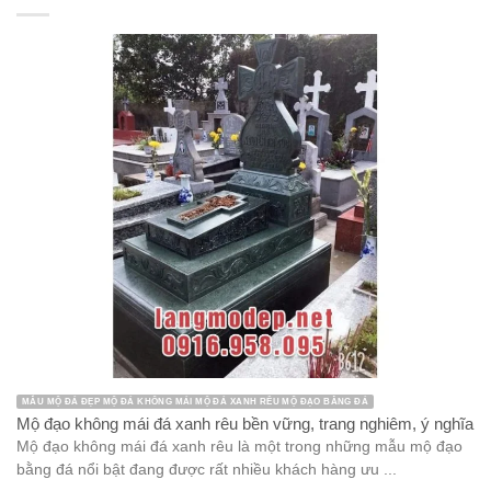
MẪU MỘ ĐÁ ĐẸP MỘ ĐÁ KHÔNG MÁI MỘ ĐÁ XANH RÊU MỘ ĐẠO BẰNG ĐÁ
Mộ đạo không mái đá xanh rêu bền vững, trang nghiêm, ý nghĩa
Mộ đạo không mái đá xanh rêu là một trong những mẫu mộ đạo
bằng đá nổi bật đang được rất nhiều khách hàng ưu ...