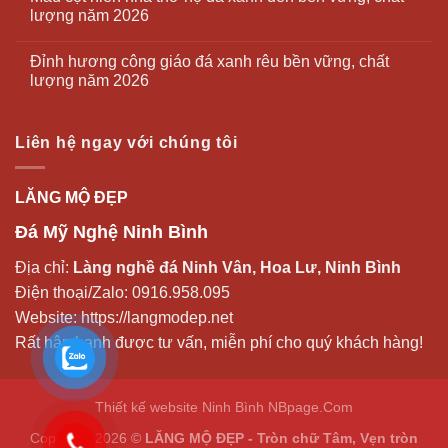
lượng năm 2026
Đỉnh hương công giáo đá xanh rêu bền vững, chất
lượng năm 2026
Liên hệ ngay với chúng tôi
LĂNG MỘ ĐẸP
Đá Mỹ Nghệ Ninh Bình
Địa chỉ:
Làng nghề đá Ninh Vân, Hoa Lư, Ninh Bình
Điện thoại/Zalo:
0916.958.095
Website:
https://langmodep.net
Rất hân hạnh được tư vấn, miễn phí cho quý khách hàng!
Thiết kế website Ninh Bình
NBpage.Com
Copyright 2026 ©
LĂNG MỘ ĐẸP - Tròn chữ Tâm, Vẹn tròn