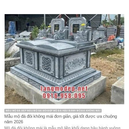
MẪU MỘ ĐÁ ĐẸP MẪU MỘ ĐÁ ĐÔI ĐẸP MỘ ĐÁ HẬU BÀNH MỘ ĐÁ KHÔNG MÁI
Mẫu mộ đá đôi không mái đơn giản, giá tốt được ưa chuộng
năm 2026
Mộ đá đôi không mái là mẫu mộ liền khối dạng hậu bành vuông