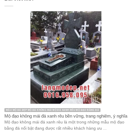
MẪU MỘ ĐÁ ĐẸP MỘ ĐÁ KHÔNG MÁI MỘ ĐÁ XANH RÊU MỘ ĐẠO BẰNG ĐÁ
Mộ đạo không mái đá xanh rêu bền vững, trang nghiêm, ý nghĩa
Mộ đạo không mái đá xanh rêu là một trong những mẫu mộ đạo
bằng đá nổi bật đang được rất nhiều khách hàng ưu ...