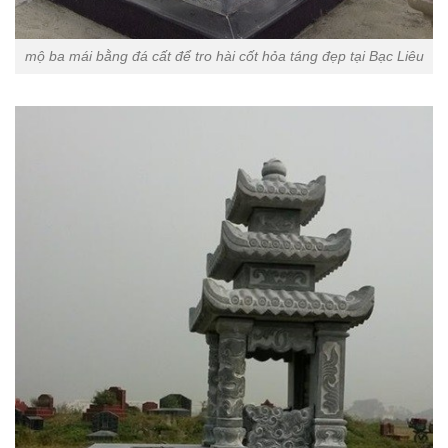
mộ ba mái bằng đá cất để tro hài cốt hỏa táng đẹp tại Bạc Liêu