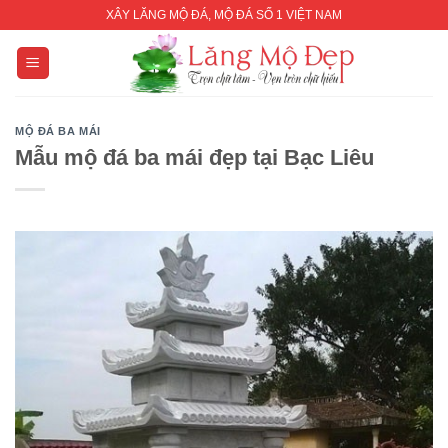
Skip
XÂY LĂNG MỘ ĐÁ, MỘ ĐÁ SỐ 1 VIỆT NAM
to
content
MỘ ĐÁ BA MÁI
Mẫu mộ đá ba mái đẹp tại Bạc Liêu