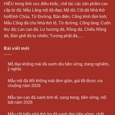
HIỆU trong lĩnh vực điêu khắc, chế tác các sản phẩm cao
cấp từ đá: Mẫu
Lăng mộ đá
đẹp;
Mộ đá
; Cột đá Nhà thờ
họ/Đình Chùa, Từ Đường, Bảo điện, Công trình tâm linh;
Mẫu Cổng đá cho Nhà thờ tổ, Từ đường, Cổng làng; Cuốn
thư đá;
Lan can đá
, Lư hương đá, Rồng đá, Chiếu Rồng
đá, Bàn ghế đá tự nhiên; Tượng phật đá,….
Bài viết mới
Mộ đạo không mái đá xanh rêu bền vững, trang nghiêm,
ý nghĩa
Mẫu mộ đá đôi không mái đơn giản, giá tốt được ưa
chuộng năm 2026
Mẫu lan can đá xanh tinh tế, sang trọng, bền vững, nổi
bật năm 2026
Mẫu cột hiên nhà thờ họ đá xanh đen bền vững, chất