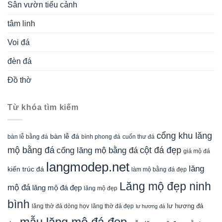
Sân vườn tiểu cảnh
tâm linh
Voi đá
đèn đá
Đồ thờ
Từ khóa tìm kiếm
cổng khu lăng
bàn lễ đá
cuốn thư đá
bàn lễ bằng đá
bình phong đá
mộ bằng đá
cột đá đẹp
cổng lăng mộ bằng đá
giá mộ đá
langmodep.net
lăng
kiến trúc đá
làm mộ bằng đá đẹp
Lăng mộ đẹp ninh
mộ đá
lăng mộ đá đẹp
lăng mộ đẹp
bình
lăng thờ đá dòng họv
lư hương đá
lăng thờ đá đẹp
lư hương đá
mẫu lăng mộ đá đẹp