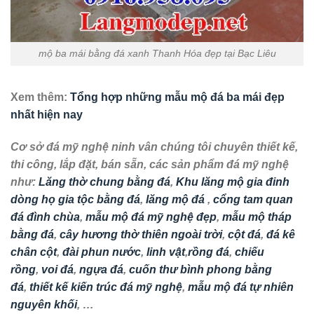
mộ ba mái bằng đá xanh Thanh Hóa đẹp tại Bạc Liêu
Xem thêm:
Tổng hợp những mẫu mộ đá ba mái đẹp
nhất hiện nay
Cơ sở đá mỹ nghệ ninh vân chúng tôi chuyên thiết kế,
thi công, lắp đặt, bán sẵn, các sản phẩm đá mỹ nghệ
như:
Lăng thờ chung bằng đá
,
Khu lăng mộ gia đinh
dòng họ gia tộc bằng đá
,
lăng mộ đá
,
cổng tam quan
đá đình chùa
,
mẫu mộ đá mỹ nghệ đẹp
,
mẫu mộ tháp
bằng đá
,
cây hương thờ thiên ngoài trời
,
cột đá
,
đá kê
chân cột
,
đài phun nước
,
linh vật
,
rồng đá
,
chiếu
rồng
,
voi đá
,
ngựa đá
,
cuốn thư bình phong bằng
đá
,
thiết kế kiến trúc đá mỹ nghệ
,
mẫu mộ đá tự nhiên
nguyên khối
, …