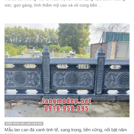
vức, gọn gàng, tính thẩm mỹ cao và vô cùng bền ...
KIẾN TRÚC ĐÁ LAN CAN ĐÁ
Mẫu lan can đá xanh tinh tế, sang trọng, bền vững, nổi bật năm