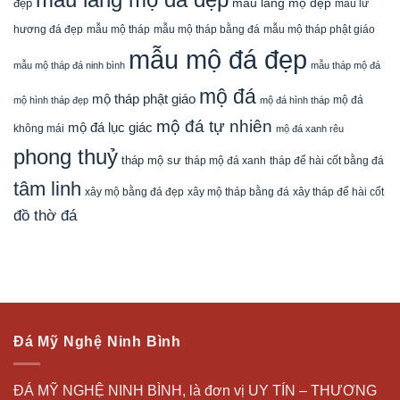
mẫu lăng mộ đẹp
đẹp
mẫu lư
mẫu mộ tháp bằng đá
mẫu mộ tháp phật giáo
hương đá đẹp
mẫu mộ tháp
mẫu mộ đá đẹp
mẫu mộ tháp đá ninh bình
mẫu tháp mộ đá
mộ đá
mộ tháp phật giáo
mộ đá
mộ hình tháp đẹp
mộ đá hình tháp
mộ đá tự nhiên
mộ đá lục giác
không mái
mộ đá xanh rêu
phong thuỷ
tháp mộ sư
tháp mộ đá xanh
tháp để hài cốt bằng đá
tâm linh
xây mộ bằng đá đẹp
xây tháp để hài cốt
xây mộ tháp bằng đá
đồ thờ đá
Đá Mỹ Nghệ Ninh Bình
ĐÁ MỸ NGHỆ NINH BÌNH, là đơn vị UY TÍN – THƯƠNG