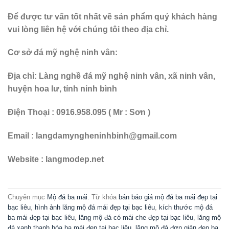
Để được tư vấn tốt nhất về sản phẩm quý khách hàng
vui lòng liên hệ với chúng tôi theo địa chỉ.
Cơ sở đá mỹ nghệ ninh vân:
Địa chỉ: Làng nghề đá mỹ nghệ ninh vân, xã ninh vân,
huyện hoa lư, tỉnh ninh bình
Điện Thoại : 0916.958.095 ( Mr : Sơn )
Email : langdamyngheninhbinh@gmail.com
Website : langmodep.net
Chuyên mục
Mộ đá ba mái
. Từ khóa
bán báo giá mộ đá ba mái đẹp tại
bạc liêu
,
hình ảnh lăng mộ đá mái đẹp tại bạc liêu
,
kích thước mộ đá
ba mái đẹp tại bạc liêu
,
lăng mộ đá có mái che đẹp tại bạc liêu
,
lăng mộ
đá xanh thanh hóa ba mái đẹp tại bạc liêu
,
lăng mộ đá đơn giản đẹp ba