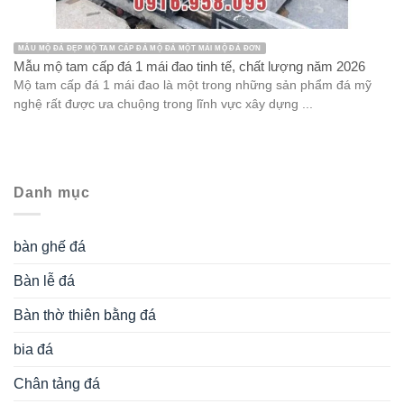
MẪU MỘ ĐÁ ĐẸP MỘ TAM CẤP ĐÁ MỘ ĐÁ MỘT MÁI MỘ ĐÁ ĐƠN
Mẫu mộ tam cấp đá 1 mái đao tinh tế, chất lượng năm 2026
Mộ tam cấp đá 1 mái đao là một trong những sản phẩm đá mỹ
nghệ rất được ưa chuộng trong lĩnh vực xây dựng ...
Danh mục
bàn ghế đá
Bàn lễ đá
Bàn thờ thiên bằng đá
bia đá
Chân tảng đá