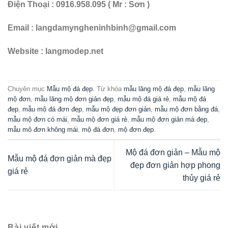
Điện Thoại : 0916.958.095 ( Mr : Sơn )
Email : langdamyngheninhbinh@gmail.com
Website : langmodep.net
Chuyên mục
Mẫu mộ đá đẹp
. Từ khóa
mẫu lăng mộ đá đẹp
,
mẫu lăng
mộ đơn
,
mẫu lăng mộ đơn giản đẹp
,
mẫu mộ đá giá rẻ
,
mẫu mộ đá
đẹp
,
mẫu mộ đá đơn đẹp
,
mẫu mộ đẹp đơn giản
,
mẫu mộ đơn bằng đá
,
mẫu mộ đơn có mái
,
mẫu mộ đơn giá rẻ
,
mẫu mộ đơn giản mà đẹp
,
mẫu mô đơn không mái
,
mộ đá đơn
,
mộ đơn đẹp
.
Mộ đá đơn giản – Mẫu mộ
Mẫu mộ đá đơn giản mà đẹp
đẹp đơn giản hợp phong
giá rẻ
thủy giá rẻ
Bài viết mới