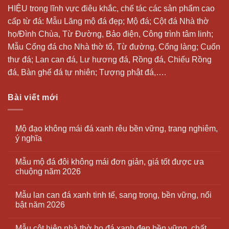
HIỆU trong lĩnh vực điêu khắc, chế tác các sản phẩm cao
cấp từ đá: Mẫu
Lăng mộ đá
đẹp;
Mộ đá
; Cột đá Nhà thờ
họ/Đình Chùa, Từ Đường, Bảo điện, Công trình tâm linh;
Mẫu Cổng đá cho Nhà thờ tổ, Từ đường, Cổng làng; Cuốn
thư đá;
Lan can đá
, Lư hương đá, Rồng đá, Chiếu Rồng
đá, Bàn ghế đá tự nhiên; Tượng phật đá,….
Bài viết mới
Mộ đạo không mái đá xanh rêu bền vững, trang nghiêm,
ý nghĩa
Mẫu mộ đá đôi không mái đơn giản, giá tốt được ưa
chuộng năm 2026
Mẫu lan can đá xanh tinh tế, sang trọng, bền vững, nổi
bật năm 2026
Mẫu cột hiên nhà thờ họ đá xanh đen bền vững, chất