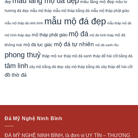
mẫu lăng mộ đá đẹp
mẫu lăng mộ đẹp
đẹp
mẫu lư
mẫu mộ tháp bằng đá
mẫu mộ tháp phật giáo
hương đá đẹp
mẫu mộ tháp
mẫu mộ đá đẹp
mẫu mộ tháp đá ninh bình
mẫu tháp mộ đá
mộ đá
mộ tháp phật giáo
mộ đá
mộ hình tháp đẹp
mộ đá hình tháp
mộ đá tự nhiên
mộ đá lục giác
không mái
mộ đá xanh rêu
phong thuỷ
tháp mộ sư
tháp mộ đá xanh
tháp để hài cốt bằng đá
tâm linh
xây mộ bằng đá đẹp
xây tháp để hài cốt
xây mộ tháp bằng đá
đồ thờ đá
Đá Mỹ Nghệ Ninh Bình
ĐÁ MỸ NGHỆ NINH BÌNH, là đơn vị UY TÍN – THƯƠNG