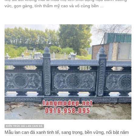
vức, gọn gàng, tính thẩm mỹ cao và vô cùng bền ...
KIẾN TRÚC ĐÁ LAN CAN ĐÁ
Mẫu lan can đá xanh tinh tế, sang trọng, bền vững, nổi bật năm