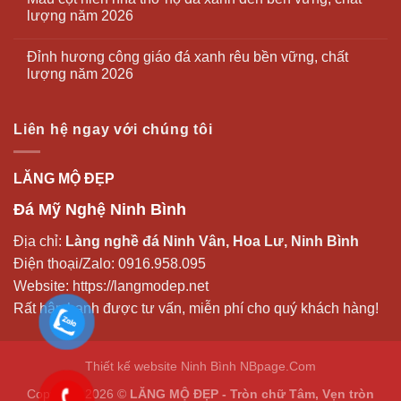
lượng năm 2026
Đỉnh hương công giáo đá xanh rêu bền vững, chất
lượng năm 2026
Liên hệ ngay với chúng tôi
LĂNG MỘ ĐẸP
Đá Mỹ Nghệ Ninh Bình
Địa chỉ:
Làng nghề đá Ninh Vân, Hoa Lư, Ninh Bình
Điện thoại/Zalo:
0916.958.095
Website:
https://langmodep.net
Rất hân hạnh được tư vấn, miễn phí cho quý khách hàng!
Thiết kế website Ninh Bình
NBpage.Com
Copyright 2026 ©
LĂNG MỘ ĐẸP - Tròn chữ Tâm, Vẹn tròn