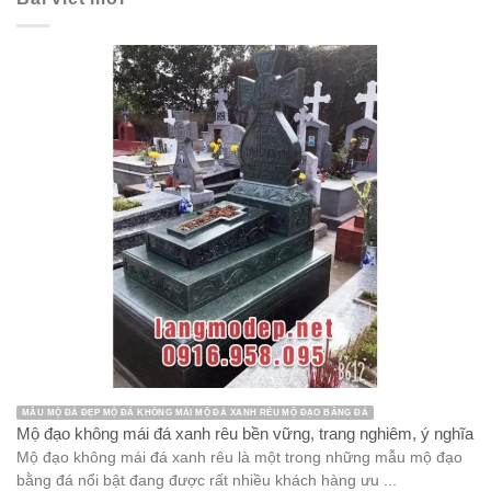
MẪU MỘ ĐÁ ĐẸP MỘ ĐÁ KHÔNG MÁI MỘ ĐÁ XANH RÊU MỘ ĐẠO BẰNG ĐÁ
Mộ đạo không mái đá xanh rêu bền vững, trang nghiêm, ý nghĩa
Mộ đạo không mái đá xanh rêu là một trong những mẫu mộ đạo
bằng đá nổi bật đang được rất nhiều khách hàng ưu ...