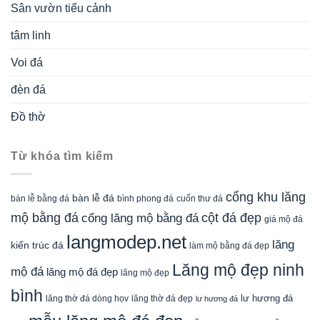
Sân vườn tiểu cảnh
tâm linh
Voi đá
đèn đá
Đồ thờ
Từ khóa tìm kiếm
cổng khu lăng
bàn lễ đá
cuốn thư đá
bàn lễ bằng đá
bình phong đá
mộ bằng đá
cột đá đẹp
cổng lăng mộ bằng đá
giá mộ đá
langmodep.net
lăng
kiến trúc đá
làm mộ bằng đá đẹp
Lăng mộ đẹp ninh
mộ đá
lăng mộ đá đẹp
lăng mộ đẹp
bình
lăng thờ đá dòng họv
lư hương đá
lăng thờ đá đẹp
lư hương đá