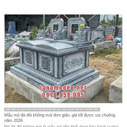
MẪU MỘ ĐÁ ĐẸP MẪU MỘ ĐÁ ĐÔI ĐẸP MỘ ĐÁ HẬU BÀNH MỘ ĐÁ KHÔNG MÁI
Mẫu mộ đá đôi không mái đơn giản, giá tốt được ưa chuộng
năm 2026
Mộ đá đôi không mái là mẫu mộ liền khối dạng hậu bành vuông