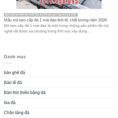
MẪU MỘ ĐÁ ĐẸP MỘ TAM CẤP ĐÁ MỘ ĐÁ MỘT MÁI MỘ ĐÁ ĐƠN
Mẫu mộ tam cấp đá 1 mái đao tinh tế, chất lượng năm 2026
Mộ tam cấp đá 1 mái đao là một trong những sản phẩm đá mỹ
nghệ rất được ưa chuộng trong lĩnh vực xây dựng ...
Danh mục
bàn ghế đá
Bàn lễ đá
Bàn thờ thiên bằng đá
bia đá
Chân tảng đá