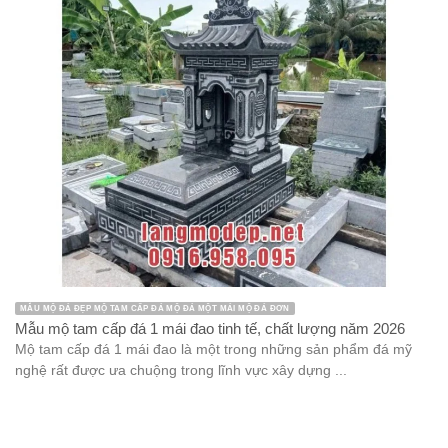
MẪU MỘ ĐÁ ĐẸP MỘ TAM CẤP ĐÁ MỘ ĐÁ MỘT MÁI MỘ ĐÁ ĐƠN
Mẫu mộ tam cấp đá 1 mái đao tinh tế, chất lượng năm 2026
Mộ tam cấp đá 1 mái đao là một trong những sản phẩm đá mỹ
nghệ rất được ưa chuộng trong lĩnh vực xây dựng ...