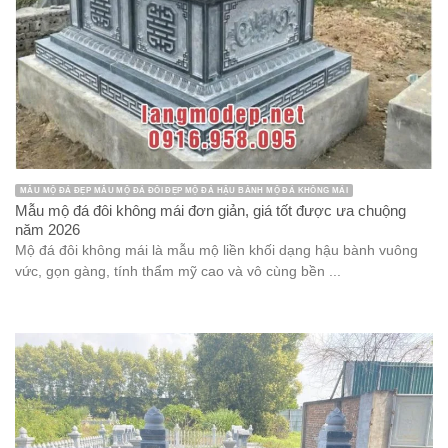
MẪU MỘ ĐÁ ĐẸP MẪU MỘ ĐÁ ĐÔI ĐẸP MỘ ĐÁ HẬU BÀNH MỘ ĐÁ KHÔNG MÁI
Mẫu mộ đá đôi không mái đơn giản, giá tốt được ưa chuộng
năm 2026
Mộ đá đôi không mái là mẫu mộ liền khối dạng hậu bành vuông
vức, gọn gàng, tính thẩm mỹ cao và vô cùng bền ...