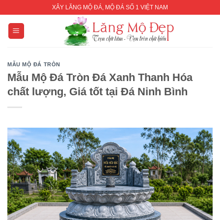
Skip
XÂY LĂNG MỘ ĐÁ, MỘ ĐÁ SỐ 1 VIỆT NAM
to
content
MẪU MỘ ĐÁ TRÒN
Mẫu Mộ Đá Tròn Đá Xanh Thanh Hóa
chất lượng, Giá tốt tại Đá Ninh Bình