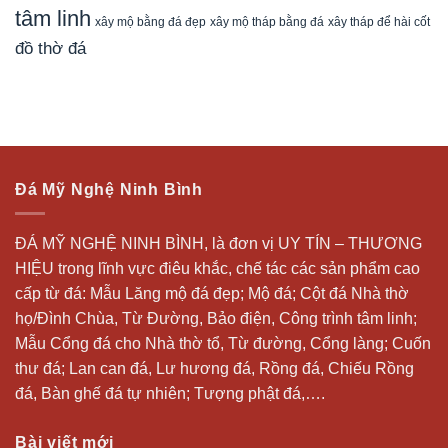
tâm linh
xây mộ bằng đá đẹp
xây tháp để hài cốt
xây mộ tháp bằng đá
đồ thờ đá
Đá Mỹ Nghệ Ninh Bình
ĐÁ MỸ NGHỆ NINH BÌNH, là đơn vị UY TÍN – THƯƠNG
HIỆU trong lĩnh vực điêu khắc, chế tác các sản phẩm cao
cấp từ đá: Mẫu
Lăng mộ đá
đẹp;
Mộ đá
; Cột đá Nhà thờ
họ/Đình Chùa, Từ Đường, Bảo điện, Công trình tâm linh;
Mẫu Cổng đá cho Nhà thờ tổ, Từ đường, Cổng làng; Cuốn
thư đá;
Lan can đá
, Lư hương đá, Rồng đá, Chiếu Rồng
đá, Bàn ghế đá tự nhiên; Tượng phật đá,….
Bài viết mới