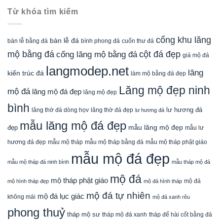
Từ khóa tìm kiếm
cổng khu lăng
bàn lễ đá
cuốn thư đá
bàn lễ bằng đá
bình phong đá
mộ bằng đá
cột đá đẹp
cổng lăng mộ bằng đá
giá mộ đá
langmodep.net
lăng
kiến trúc đá
làm mộ bằng đá đẹp
Lăng mộ đẹp ninh
mộ đá
lăng mộ đá đẹp
lăng mộ đẹp
bình
lăng thờ đá dòng họv
lư hương đá
lăng thờ đá đẹp
lư hương đá
mẫu lăng mộ đá đẹp
mẫu lăng mộ đẹp
đẹp
mẫu lư
mẫu mộ tháp bằng đá
mẫu mộ tháp phật giáo
hương đá đẹp
mẫu mộ tháp
mẫu mộ đá đẹp
mẫu mộ tháp đá ninh bình
mẫu tháp mộ đá
mộ đá
mộ tháp phật giáo
mộ đá
mộ hình tháp đẹp
mộ đá hình tháp
mộ đá tự nhiên
mộ đá lục giác
không mái
mộ đá xanh rêu
phong thuỷ
tháp mộ sư
tháp mộ đá xanh
tháp để hài cốt bằng đá