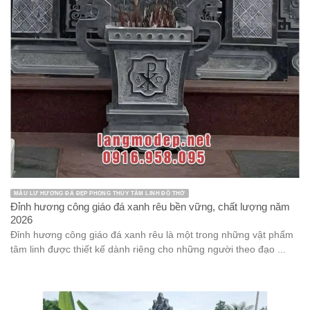
MẪU LƯ HƯƠNG ĐÁ ĐẸP PHONG THỦY TÂM LINH ĐỒ THỜ
Đỉnh hương công giáo đá xanh rêu bền vững, chất lượng năm
2026
Đỉnh hương công giáo đá xanh rêu là một trong những vật phẩm
tâm linh được thiết kế dành riêng cho những người theo đạo ...