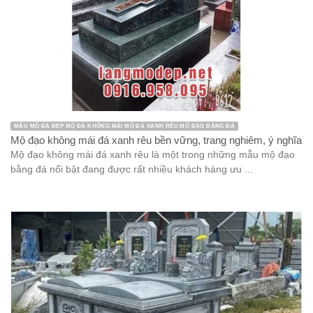
MẪU MỘ ĐÁ ĐẸP MỘ ĐÁ KHÔNG MÁI MỘ ĐÁ XANH RÊU MỘ ĐẠO BẰNG ĐÁ
Mộ đạo không mái đá xanh rêu bền vững, trang nghiêm, ý nghĩa
Mộ đạo không mái đá xanh rêu là một trong những mẫu mộ đạo
bằng đá nổi bật đang được rất nhiều khách hàng ưu ...