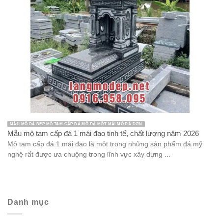
MẪU MỘ ĐÁ ĐẸP MỘ TAM CẤP ĐÁ MỘ ĐÁ MỘT MÁI MỘ ĐÁ ĐƠN
Mẫu mộ tam cấp đá 1 mái đao tinh tế, chất lượng năm 2026
Mộ tam cấp đá 1 mái đao là một trong những sản phẩm đá mỹ
nghệ rất được ưa chuộng trong lĩnh vực xây dựng ...
Danh mục