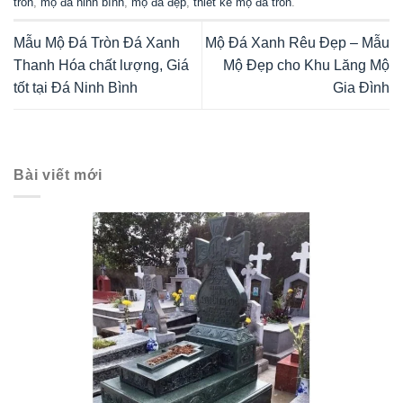
tròn
,
mộ đá ninh bình
,
mộ đá đẹp
,
thiết kế mộ đá tròn
.
Mẫu Mộ Đá Tròn Đá Xanh
Mộ Đá Xanh Rêu Đẹp – Mẫu
Thanh Hóa chất lượng, Giá
Mộ Đẹp cho Khu Lăng Mộ
tốt tại Đá Ninh Bình
Gia Đình
Bài viết mới