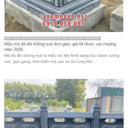
MẪU MỘ ĐÁ ĐẸP MẪU MỘ ĐÁ ĐÔI ĐẸP MỘ ĐÁ HẬU BÀNH MỘ ĐÁ KHÔNG MÁI
Mẫu mộ đá đôi không mái đơn giản, giá tốt được ưa chuộng
năm 2026
Mộ đá đôi không mái là mẫu mộ liền khối dạng hậu bành vuông
vức, gọn gàng, tính thẩm mỹ cao và vô cùng bền ...