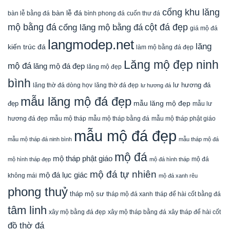
cổng khu lăng
bàn lễ đá
cuốn thư đá
bàn lễ bằng đá
bình phong đá
mộ bằng đá
cột đá đẹp
cổng lăng mộ bằng đá
giá mộ đá
langmodep.net
lăng
kiến trúc đá
làm mộ bằng đá đẹp
Lăng mộ đẹp ninh
mộ đá
lăng mộ đá đẹp
lăng mộ đẹp
bình
lăng thờ đá dòng họv
lư hương đá
lăng thờ đá đẹp
lư hương đá
mẫu lăng mộ đá đẹp
mẫu lăng mộ đẹp
đẹp
mẫu lư
mẫu mộ tháp bằng đá
mẫu mộ tháp phật giáo
hương đá đẹp
mẫu mộ tháp
mẫu mộ đá đẹp
mẫu mộ tháp đá ninh bình
mẫu tháp mộ đá
mộ đá
mộ tháp phật giáo
mộ đá
mộ hình tháp đẹp
mộ đá hình tháp
mộ đá tự nhiên
mộ đá lục giác
không mái
mộ đá xanh rêu
phong thuỷ
tháp mộ sư
tháp mộ đá xanh
tháp để hài cốt bằng đá
tâm linh
xây mộ bằng đá đẹp
xây tháp để hài cốt
xây mộ tháp bằng đá
đồ thờ đá