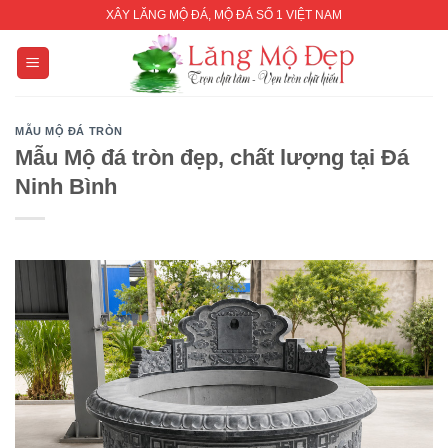
Skip
XÂY LĂNG MỘ ĐÁ, MỘ ĐÁ SỐ 1 VIỆT NAM
to
content
MẪU MỘ ĐÁ TRÒN
Mẫu Mộ đá tròn đẹp, chất lượng tại Đá
Ninh Bình