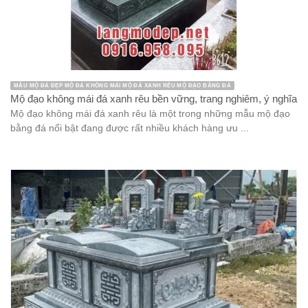
MẪU MỘ ĐÁ ĐẸP MỘ ĐÁ KHÔNG MÁI MỘ ĐÁ XANH RÊU MỘ ĐẠO BẰNG ĐÁ
Mộ đạo không mái đá xanh rêu bền vững, trang nghiêm, ý nghĩa
Mộ đạo không mái đá xanh rêu là một trong những mẫu mộ đạo
bằng đá nổi bật đang được rất nhiều khách hàng ưu ...