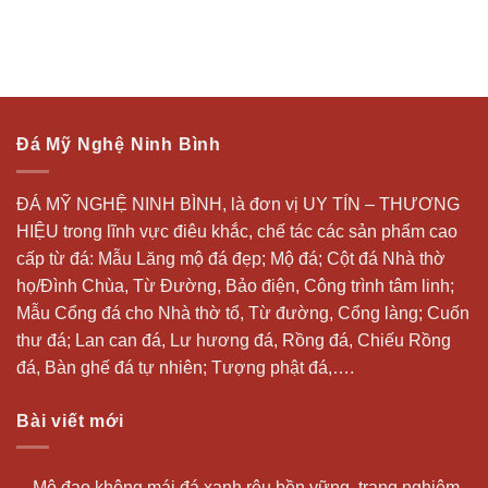
Đá Mỹ Nghệ Ninh Bình
ĐÁ MỸ NGHỆ NINH BÌNH, là đơn vị UY TÍN – THƯƠNG
HIỆU trong lĩnh vực điêu khắc, chế tác các sản phẩm cao
cấp từ đá: Mẫu
Lăng mộ đá
đẹp;
Mộ đá
; Cột đá Nhà thờ
họ/Đình Chùa, Từ Đường, Bảo điện, Công trình tâm linh;
Mẫu Cổng đá cho Nhà thờ tổ, Từ đường, Cổng làng; Cuốn
thư đá;
Lan can đá
, Lư hương đá, Rồng đá, Chiếu Rồng
đá, Bàn ghế đá tự nhiên; Tượng phật đá,….
Bài viết mới
Mộ đạo không mái đá xanh rêu bền vững, trang nghiêm,