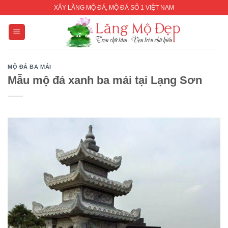
Skip
XÂY LĂNG MỘ ĐÁ, MỘ ĐÁ SỐ 1 VIỆT NAM
to
content
MỘ ĐÁ BA MÁI
Mẫu mộ đá xanh ba mái tại Lạng Sơn