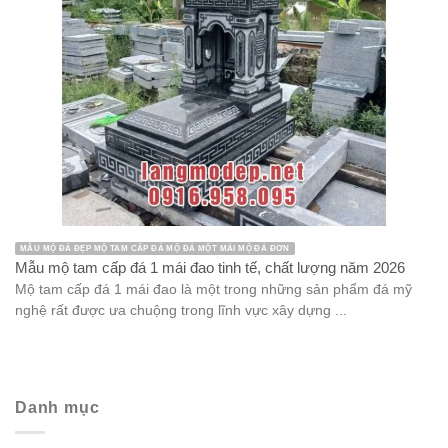
MẪU MỘ ĐÁ ĐẸP MỘ TAM CẤP ĐÁ MỘ ĐÁ MỘT MÁI MỘ ĐÁ ĐƠN
Mẫu mộ tam cấp đá 1 mái đao tinh tế, chất lượng năm 2026
Mộ tam cấp đá 1 mái đao là một trong những sản phẩm đá mỹ
nghệ rất được ưa chuộng trong lĩnh vực xây dựng ...
Danh mục