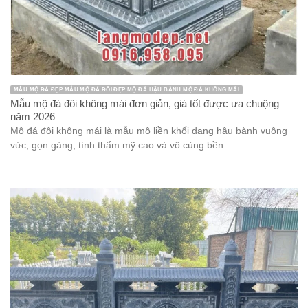
MẪU MỘ ĐÁ ĐẸP MẪU MỘ ĐÁ ĐÔI ĐẸP MỘ ĐÁ HẬU BÀNH MỘ ĐÁ KHÔNG MÁI
Mẫu mộ đá đôi không mái đơn giản, giá tốt được ưa chuộng
năm 2026
Mộ đá đôi không mái là mẫu mộ liền khối dạng hậu bành vuông
vức, gọn gàng, tính thẩm mỹ cao và vô cùng bền ...