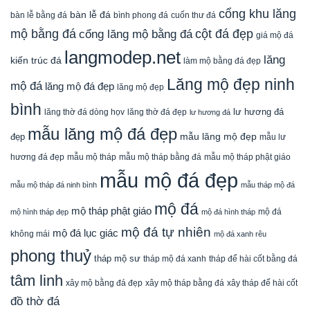
cổng khu lăng
bàn lễ đá
cuốn thư đá
bàn lễ bằng đá
bình phong đá
mộ bằng đá
cột đá đẹp
cổng lăng mộ bằng đá
giá mộ đá
langmodep.net
lăng
kiến trúc đá
làm mộ bằng đá đẹp
Lăng mộ đẹp ninh
mộ đá
lăng mộ đá đẹp
lăng mộ đẹp
bình
lăng thờ đá dòng họv
lư hương đá
lăng thờ đá đẹp
lư hương đá
mẫu lăng mộ đá đẹp
mẫu lăng mộ đẹp
đẹp
mẫu lư
mẫu mộ tháp bằng đá
mẫu mộ tháp phật giáo
hương đá đẹp
mẫu mộ tháp
mẫu mộ đá đẹp
mẫu mộ tháp đá ninh bình
mẫu tháp mộ đá
mộ đá
mộ tháp phật giáo
mộ đá
mộ hình tháp đẹp
mộ đá hình tháp
mộ đá tự nhiên
mộ đá lục giác
không mái
mộ đá xanh rêu
phong thuỷ
tháp mộ sư
tháp mộ đá xanh
tháp để hài cốt bằng đá
tâm linh
xây mộ bằng đá đẹp
xây tháp để hài cốt
xây mộ tháp bằng đá
đồ thờ đá