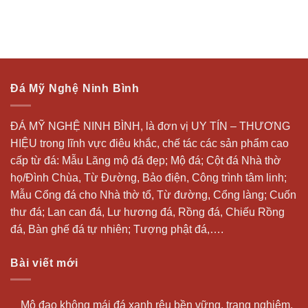
Đá Mỹ Nghệ Ninh Bình
ĐÁ MỸ NGHỆ NINH BÌNH, là đơn vị UY TÍN – THƯƠNG
HIỆU trong lĩnh vực điêu khắc, chế tác các sản phẩm cao
cấp từ đá: Mẫu
Lăng mộ đá
đẹp;
Mộ đá
; Cột đá Nhà thờ
họ/Đình Chùa, Từ Đường, Bảo điện, Công trình tâm linh;
Mẫu Cổng đá cho Nhà thờ tổ, Từ đường, Cổng làng; Cuốn
thư đá;
Lan can đá
, Lư hương đá, Rồng đá, Chiếu Rồng
đá, Bàn ghế đá tự nhiên; Tượng phật đá,….
Bài viết mới
Mộ đạo không mái đá xanh rêu bền vững, trang nghiêm,