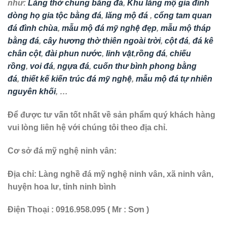
như:
Lăng thờ chung bằng đá
,
Khu lăng mộ gia đinh
dòng họ gia tộc bằng đá
,
lăng mộ đá
,
cổng tam quan
đá đình chùa
,
mẫu mộ đá mỹ nghệ đẹp
,
mẫu mộ tháp
bằng đá
,
cây hương thờ thiên ngoài trời
,
cột đá
,
đá kê
chân cột
,
đài phun nước
,
linh vật
,
rồng đá
,
chiếu
rồng
,
voi đá
,
ngựa đá
,
cuốn thư bình phong bằng
đá
,
thiết kế kiến trúc đá mỹ nghệ
,
mẫu mộ đá tự nhiên
nguyên khối
, …
Để được tư vấn tốt nhất về sản phẩm quý khách hàng
vui lòng liên hệ với chúng tôi theo địa chỉ.
Cơ sở đá mỹ nghệ ninh vân:
Địa chỉ: Làng nghề đá mỹ nghệ ninh vân, xã ninh vân,
huyện hoa lư, tỉnh ninh bình
Điện Thoại : 0916.958.095 ( Mr : Sơn )