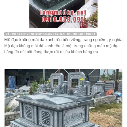
MẪU MỘ ĐÁ ĐẸP MỘ ĐÁ KHÔNG MÁI MỘ ĐÁ XANH RÊU MỘ ĐẠO BẰNG ĐÁ
Mộ đạo không mái đá xanh rêu bền vững, trang nghiêm, ý nghĩa
Mộ đạo không mái đá xanh rêu là một trong những mẫu mộ đạo
bằng đá nổi bật đang được rất nhiều khách hàng ưu ...