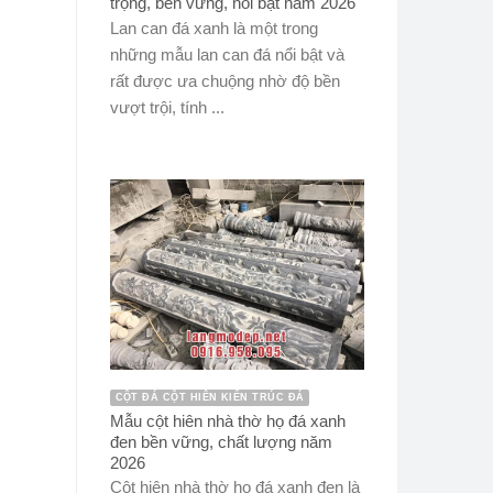
trọng, bền vững, nổi bật năm 2026
Lan can đá xanh là một trong
những mẫu lan can đá nổi bật và
rất được ưa chuộng nhờ độ bền
vượt trội, tính ...
CỘT ĐÁ CỘT HIÊN KIẾN TRÚC ĐÁ
Mẫu cột hiên nhà thờ họ đá xanh
đen bền vững, chất lượng năm
2026
Cột hiên nhà thờ họ đá xanh đen là