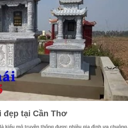
i đẹp tại Cần Thơ
 là kiểu mộ truyền thống được nhiều gia đình ưa chuộng