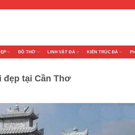
ĐẸP
ĐỒ THỜ
LINH VẬT ĐÁ
KIẾN TRÚC ĐÁ
P
 đẹp tại Cần Thơ