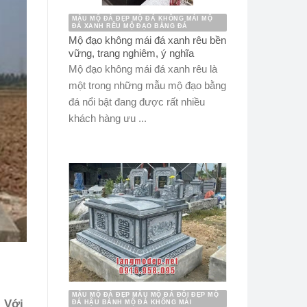
MẪU MỘ ĐÁ ĐẸP MỘ ĐÁ KHÔNG MÁI MỘ
ĐÁ XANH RÊU MỘ ĐẠO BẰNG ĐÁ
Mộ đạo không mái đá xanh rêu bền
vững, trang nghiêm, ý nghĩa
Mộ đạo không mái đá xanh rêu là
một trong những mẫu mộ đạo bằng
đá nổi bật đang được rất nhiều
khách hàng ưu ...
MẪU MỘ ĐÁ ĐẸP MẪU MỘ ĐÁ ĐÔI ĐẸP MỘ
. Với
ĐÁ HẬU BÀNH MỘ ĐÁ KHÔNG MÁI