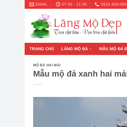
Skip
EMAIL
07:00 - 21:00
0916.958.095
to
content
TRANG CHỦ
LĂNG MỘ ĐÁ
MẪU MỘ ĐÁ 
MỘ ĐÁ HAI MÁI
Mẫu mộ đá xanh hai mái