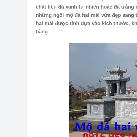
chất liệu đá xanh tự nhiên hoặc đá trắng
những ngôi mộ đá hai mái vừa đẹp sang t
hai
mái được tính dựa vào kích thước, k
hàng.