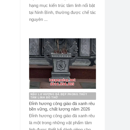
hạng mục kiến trúc tâm linh nổi bật
tại Ninh Bình, thường được chế tác
nguyên ...
MẪU LƯ HƯƠNG ĐÁ ĐẸP PHONG THỦY
TÂM LINH ĐỒ THỜ
Đỉnh hương công giáo đá xanh rêu
bền vững, chất lượng năm 2026
Đỉnh hương công giáo đá xanh rêu
là một trong những vật phẩm tâm
linh được thiết kế dành riêng cho