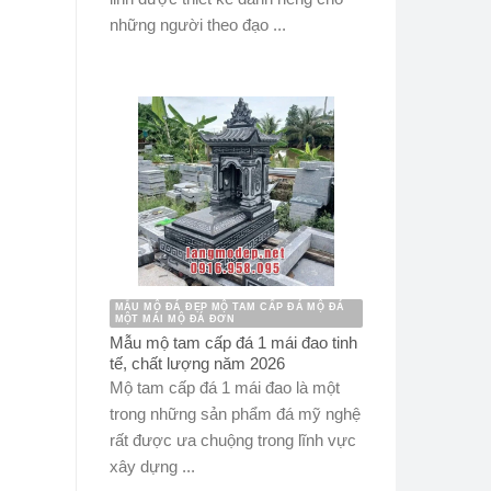
những người theo đạo ...
MẪU MỘ ĐÁ ĐẸP MỘ TAM CẤP ĐÁ MỘ ĐÁ
MỘT MÁI MỘ ĐÁ ĐƠN
Mẫu mộ tam cấp đá 1 mái đao tinh
tế, chất lượng năm 2026
Mộ tam cấp đá 1 mái đao là một
trong những sản phẩm đá mỹ nghệ
rất được ưa chuộng trong lĩnh vực
xây dựng ...