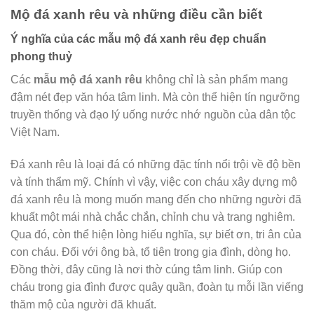
Mộ đá xanh rêu và những điều cần biết
Ý nghĩa của các mẫu mộ đá xanh rêu đẹp chuẩn
phong thuỷ
Các
mẫu mộ đá xanh rêu
không chỉ là sản phẩm mang
đậm nét đẹp văn hóa tâm linh. Mà còn thể hiện tín ngưỡng
truyền thống và đạo lý uống nước nhớ nguồn của dân tộc
Việt Nam.
Đá xanh rêu là loại đá có những đặc tính nổi trội về độ bền
và tính thẩm mỹ. Chính vì vậy, việc con cháu xây dựng mộ
đá xanh rêu là mong muốn mang đến cho những người đã
khuất một mái nhà chắc chắn, chỉnh chu và trang nghiêm.
Qua đó, còn thể hiện lòng hiếu nghĩa, sự biết ơn, tri ân của
con cháu. Đối với ông bà, tổ tiên trong gia đình, dòng họ.
Đồng thời, đây cũng là nơi thờ cúng tâm linh. Giúp con
cháu trong gia đình được quây quần, đoàn tụ mỗi lần viếng
thăm mộ của người đã khuất.