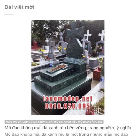
Bài viết mới
MẪU MỘ ĐÁ ĐẸP MỘ ĐÁ KHÔNG MÁI MỘ ĐÁ XANH RÊU MỘ ĐẠO BẰNG ĐÁ
Mộ đạo không mái đá xanh rêu bền vững, trang nghiêm, ý nghĩa
Mộ đạo không mái đá xanh rêu là một trong những mẫu mộ đạo