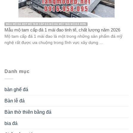
MẪU MỘ ĐÁ ĐẸP MỘ TAM CẤP ĐÁ MỘ ĐÁ MỘT MÁI MỘ ĐÁ ĐƠN
Mẫu mộ tam cấp đá 1 mái đao tinh tế, chất lượng năm 2026
Mộ tam cấp đá 1 mái đao là một trong những sản phẩm đá mỹ
nghệ rất được ưa chuộng trong lĩnh vực xây dựng ...
Danh mục
bàn ghế đá
Bàn lễ đá
Bàn thờ thiên bằng đá
bia đá