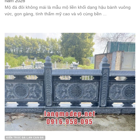
năm 2026
Mộ đá đôi không mái là mẫu mộ liền khối dạng hậu bành vuông
vức, gọn gàng, tính thẩm mỹ cao và vô cùng bền ...
KIẾN TRÚC ĐÁ LAN CAN ĐÁ