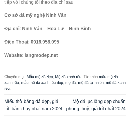
tiếp với chúng tôi theo địa chỉ sau:
Cơ sở đá mỹ nghệ Ninh Vân
Địa chỉ: Ninh Vân – Hoa Lư – Ninh Bình
Điện Thoại: 0916.958.095
Website: langmodep.net
Chuyên mục
Mẫu mộ đá đẹp
,
Mộ đá xanh rêu
. Từ khóa
mẫu mộ đá
xanh rêu
,
mẫu mộ đá xanh rêu đẹp
,
mộ đá
,
mộ đá tự nhiên
,
mộ đá xanh
rêu
.
Miếu thờ bằng đá đẹp, giá
Mộ đá lục lăng đẹp chuẩn
tốt, bán chạy nhất năm 2024
phong thuỷ, giá tốt nhất 2024