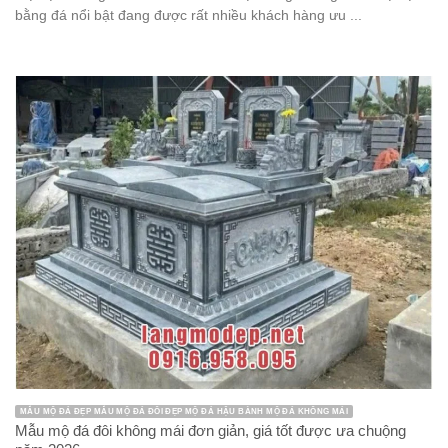
bằng đá nổi bật đang được rất nhiều khách hàng ưu ...
MẪU MỘ ĐÁ ĐẸP MẪU MỘ ĐÁ ĐÔI ĐẸP MỘ ĐÁ HẬU BÀNH MỘ ĐÁ KHÔNG MÁI
Mẫu mộ đá đôi không mái đơn giản, giá tốt được ưa chuộng