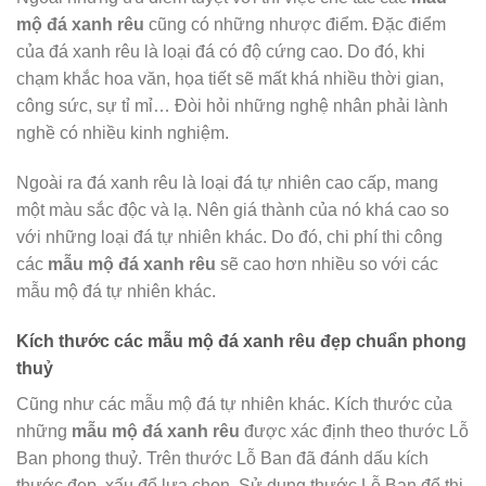
mộ đá xanh rêu
cũng có những nhược điểm. Đặc điểm
của đá xanh rêu là loại đá có độ cứng cao. Do đó, khi
chạm khắc hoa văn, họa tiết sẽ mất khá nhiều thời gian,
công sức, sự tỉ mỉ… Đòi hỏi những nghệ nhân phải lành
nghề có nhiều kinh nghiệm.
Ngoài ra đá xanh rêu là loại đá tự nhiên cao cấp, mang
một màu sắc độc và lạ. Nên giá thành của nó khá cao so
với những loại đá tự nhiên khác. Do đó, chi phí thi công
các
mẫu mộ đá xanh rêu
sẽ cao hơn nhiều so với các
mẫu mộ đá tự nhiên khác.
Kích thước các mẫu mộ đá xanh rêu đẹp chuẩn phong
thuỷ
Cũng như các mẫu mộ đá tự nhiên khác. Kích thước của
những
mẫu mộ đá xanh rêu
được xác định theo thước Lỗ
Ban phong thuỷ. Trên thước Lỗ Ban đã đánh dấu kích
thước đẹp, xấu để lựa chọn. Sử dụng thước Lỗ Ban để thi