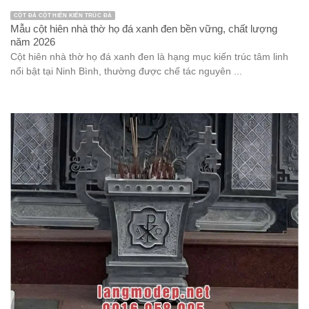
CỘT ĐÁ CỘT HIÊN KIẾN TRÚC ĐÁ
Mẫu cột hiên nhà thờ họ đá xanh đen bền vững, chất lượng
năm 2026
Cột hiên nhà thờ họ đá xanh đen là hạng mục kiến trúc tâm linh
nổi bật tại Ninh Bình, thường được chế tác nguyên ...