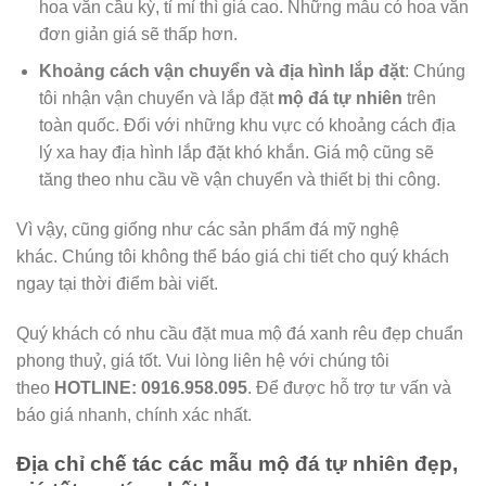
hoa văn cầu kỳ, tỉ mỉ thì giá cao. Những mẫu có hoa văn
đơn giản giá sẽ thấp hơn.
Khoảng cách vận chuyển và địa hình lắp đặt
: Chúng
tôi nhận vận chuyển và lắp đặt
mộ đá tự nhiên
trên
toàn quốc. Đối với những khu vực có khoảng cách địa
lý xa hay địa hình lắp đặt khó khắn. Giá mộ cũng sẽ
tăng theo nhu cầu về vận chuyển và thiết bị thi công.
Vì vậy, cũng giống như các sản phẩm đá mỹ nghệ
khác. Chúng tôi không thể báo giá chi tiết cho quý khách
ngay tại thời điểm bài viết.
Quý khách có nhu cầu đặt mua mộ đá xanh rêu đẹp chuẩn
phong thuỷ, giá tốt. Vui lòng liên hệ với chúng tôi
theo
HOTLINE:
0916.958.095
. Để được hỗ trợ tư vấn và
báo giá nhanh, chính xác nhất.
Địa chỉ chế tác các mẫu mộ đá tự nhiên đẹp,